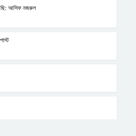
 আছি: আসিফ নজরুল
পোস্ট