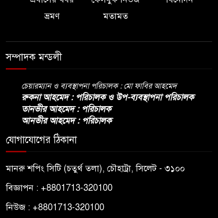
৮
—যুক্তরাষ্ট্রের নতুন নীতি
ভ্রমণ
মতামত
ভোজ্যতেলের দাম লিটারে ৪ টাকা
৯
বৃদ্ধি
সম্পাদক মন্ডলী
ট্রাম্পকে ‘রাজার খোঁচা’ দিলেন
চেয়ারম্যান ও ব্যবস্থাপনা পরিচালক : মো ফাবির আহমেদ
১০
রুকনা আহমেদ : পরিচালক ও উপ-ব্যবস্থাপনা পরিচালক
ব্রিটিশ চার্লস, ফরাসি ভাষা নিয়ে
তানভীর আহমেদ : পরিচালক
ব্যঙ্গ
আনভীর আহমেদ : পরিচালক
যোগাযোগের ঠিকানা
মানরু শপিং সিটি (চতুর্থ তলা), চৌহাট্রা, সিলেট - ৩১০০
বিজ্ঞাপন : +8801713-320100
নিউজ : +8801713-320100