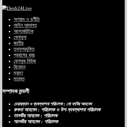
অপরাধ ও দুর্ণীতি
আইন আদালত
আন্তর্জাতিক
খেলাধুলা
জাতীয়
তথ্যপ্রযুক্তি
প্রবাসের খবর
ফেসবুক নিউজ
বিনোদন
ভ্রমণ
মতামত
সম্পাদক মন্ডলী
চেয়ারম্যান ও ব্যবস্থাপনা পরিচালক : মো ফাবির আহমেদ
রুকনা আহমেদ : পরিচালক ও উপ-ব্যবস্থাপনা পরিচালক
তানভীর আহমেদ : পরিচালক
আনভীর আহমেদ : পরিচালক