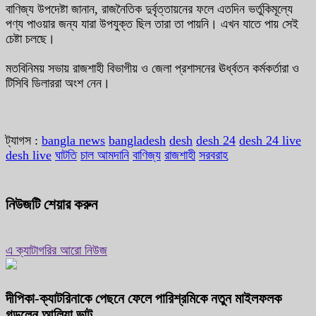
বাণিজ্য উপদেষ্টা জানান, রাজনৈতিক দুর্বৃত্তায়নের ফলে এতদিন ভর্তুকিমূল্যে
পণ্য পাওয়ার জন্য যারা উপযুক্ত ছিল তারা তা পায়নি। এখন যাতে পায় সেই
চেষ্টা চলছে।
মতবিনিময় সভায় রাজশাহী বিভাগীয় ও জেলা প্রশাসনের ঊর্ধ্বতন কর্মকর্তারা ও
টিসিবি ডিলাররা অংশ নেন।
ট্যাগস :
bangla news
bangladesh
desh
desh 24
desh 24 live
desh live
ঘাটতি
চাল আমদানি
বাণিজ্য
রাজশাহী
সরবরাহ
নিউজটি শেয়ার করুন
এ ক্যাটাগরির আরো নিউজ
দীপিকা-ক্যাটরিনাকে পেছনে ফেলে পারিশ্রমিকে নতুন মাইলফলক
গড়লেন আলিয়া ভাট