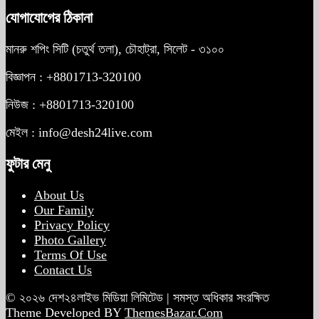
যোগাযোগের ঠিকানা
মানরু শপিং সিটি (চতুর্থ তলা), চৌহাট্রা, সিলেট - ৩১০০
বিজ্ঞাপন : +8801713-320100
নিউজ : +8801713-320100
মেইল : info@desh24live.com
ফুটার মেনু
About Us
Our Family
Privacy Policy
Photo Gallery
Terms Of Use
Contact Us
© ২০২৬ দেশ২৪লাইভ মিডিয়া লিমিটেড | সমস্ত অধিকার সংরক্ষিত
Theme Developed BY
ThemesBazar.Com