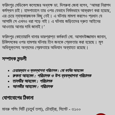
ফরিদপুর মেডিকেল কলেজের অধ্যক্ষ ডা. দিলরুবা জেবা বলেন, ‘আমরা নিরাপদ
কর্মস্থল চাই। হাসপাতালে তার ওপর যেভাবে নির্মমভাবে আক্রমণ করা হয়েছে,
এর চেয়ে ন্যাক্কারজনক কিছু নেই। এ ঘটনায় মামলা করলেও প্রধান যে
আসামি সে এখনও ধরা পড়ে নাই। এ ঘটনায় জড়িতদের দ্রুত আইনের
আওতায় আনার দাবি জানাই।’
ফরিদপুর কোতোয়ালি থানার ভারপ্রাপ্ত কর্মকর্তা মো. আসাদউজ্জামান জানান,
চিকিৎসকের ওপর হামলার ঘটনায় তিন জনকে গ্রেফতার করা হয়েছে। মূল
অভিযুক্তসহ অন্যদের গ্রেফতারে অভিযান অব্যাহত রয়েছে।
সম্পাদক মন্ডলী
চেয়ারম্যান ও ব্যবস্থাপনা পরিচালক : মো ফাবির আহমেদ
রুকনা আহমেদ : পরিচালক ও উপ-ব্যবস্থাপনা পরিচালক
তানভীর আহমেদ : পরিচালক
আনভীর আহমেদ : পরিচালক
যোগাযোগের ঠিকানা
মানরু শপিং সিটি (চতুর্থ তলা), চৌহাট্রা, সিলেট - ৩১০০