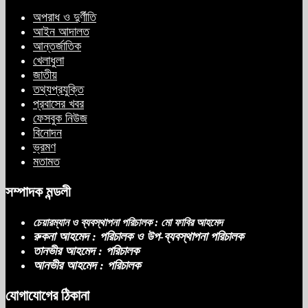
অপরাধ ও দুর্ণীতি
আইন আদালত
আন্তর্জাতিক
খেলাধুলা
জাতীয়
তথ্যপ্রযুক্তি
প্রবাসের খবর
ফেসবুক নিউজ
বিনোদন
ভ্রমণ
মতামত
সম্পাদক মন্ডলী
চেয়ারম্যান ও ব্যবস্থাপনা পরিচালক : মো ফাবির আহমেদ
রুকনা আহমেদ : পরিচালক ও উপ-ব্যবস্থাপনা পরিচালক
তানভীর আহমেদ : পরিচালক
আনভীর আহমেদ : পরিচালক
যোগাযোগের ঠিকানা