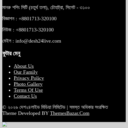
মানরু শপিং সিটি (চতুর্থ তলা), চৌহাট্রা, সিলেট - ৩১০০
বিজ্ঞাপন : +8801713-320100
নিউজ : +8801713-320100
মেইল : info@desh24live.com
ফুটার মেনু
About Us
Our Family
Privacy Policy
Photo Gallery
Terms Of Use
Contact Us
© ২০২৬ দেশ২৪লাইভ মিডিয়া লিমিটেড | সমস্ত অধিকার সংরক্ষিত
Theme Developed BY
ThemesBazar.Com