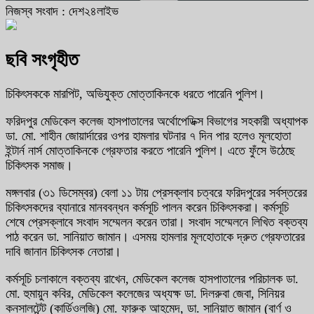
নিজস্ব সংবাদ : দেশ২৪লাইভ
ছবি সংগৃহীত
চিকিৎসককে মারপিট, অভিযুক্ত মোত্তাকিনকে ধরতে পারেনি পুলিশ।
ফরিদপুর মেডিকেল কলেজ হাসপাতালের অর্থোপেডিক্স বিভাগের সহকারী অধ্যাপক
ডা. মো. শাহীন জোয়ার্দারের ওপর হামলার ঘটনার ৭ দিন পার হলেও মূলহোতা
ইন্টার্ন নার্স মোত্তাকিনকে গ্রেফতার করতে পারেনি পুলিশ। এতে ফুঁসে উঠেছে
চিকিৎসক সমাজ।
মঙ্গলবার (৩১ ডিসেম্বর) বেলা ১১ টায় প্রেসক্লাব চত্বরে ফরিদপুরের সর্বস্তরের
চিকিৎসকদের ব্যানারে মানববন্ধন কর্মসূচি পালন করেন চিকিৎসকরা। কর্মসূচি
শেষে প্রেসক্লাবে সংবাদ সম্মেলন করেন তারা। সংবাদ সম্মেলনে লিখিত বক্তব্য
পাঠ করেন ডা. সানিয়াত জামান। এসময় হামলার মূলহোতাকে দ্রুত গ্রেফতারের
দাবি জানান চিকিৎসক নেতারা।
কর্মসূচি চলাকালে বক্তব্য রাখেন, মেডিকেল কলেজ হাসপাতালের পরিচালক ডা.
মো. হুমায়ুন কবির, মেডিকেল কলেজের অধ্যক্ষ ডা. দিলরুবা জেবা, সিনিয়র
কনসালটেন্ট (কার্ডিওলজি) মো. ফারুক আহমেদ, ডা. সানিয়াত জামান (বার্ণ ও