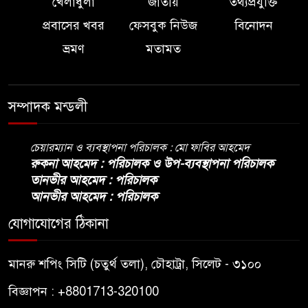
খেলাধুলা
জাতীয়
তথ্যপ্রযুক্তি
প্রবাসের খবর
ফেসবুক নিউজ
বিনোদন
ভ্রমণ
মতামত
সম্পাদক মন্ডলী
চেয়ারম্যান ও ব্যবস্থাপনা পরিচালক : মো ফাবির আহমেদ
রুকনা আহমেদ : পরিচালক ও উপ-ব্যবস্থাপনা পরিচালক
তানভীর আহমেদ : পরিচালক
আনভীর আহমেদ : পরিচালক
যোগাযোগের ঠিকানা
মানরু শপিং সিটি (চতুর্থ তলা), চৌহাট্রা, সিলেট - ৩১০০
বিজ্ঞাপন : +8801713-320100