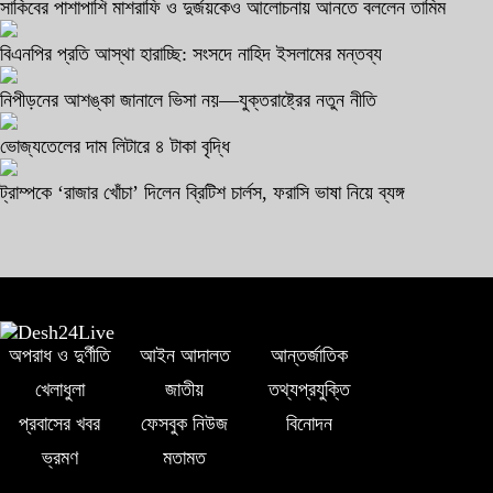
সাকিবের পাশাপাশি মাশরাফি ও দুর্জয়কেও আলোচনায় আনতে বললেন তামিম
বিএনপির প্রতি আস্থা হারাচ্ছি: সংসদে নাহিদ ইসলামের মন্তব্য
নিপীড়নের আশঙ্কা জানালে ভিসা নয়—যুক্তরাষ্ট্রের নতুন নীতি
ভোজ্যতেলের দাম লিটারে ৪ টাকা বৃদ্ধি
ট্রাম্পকে ‘রাজার খোঁচা’ দিলেন ব্রিটিশ চার্লস, ফরাসি ভাষা নিয়ে ব্যঙ্গ
অপরাধ ও দুর্ণীতি
আইন আদালত
আন্তর্জাতিক
খেলাধুলা
জাতীয়
তথ্যপ্রযুক্তি
প্রবাসের খবর
ফেসবুক নিউজ
বিনোদন
ভ্রমণ
মতামত