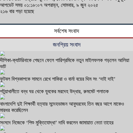
আপডেট সময় ০১:১৮:০৭ অপরাহ্ন, সোমবার, ৯ জুন ২০২৫
২১৬ বার পড়া হয়েছে
সর্বশেষ সংবাদ
জনপ্রিয় সংবাদ
দীপিকা-ক্যাটরিনাকে পেছনে ফেলে পারিশ্রমিকে নতুন মাইলফলক গড়লেন আলিয়া
ভাট
ফুটবল বিশ্বকাপকে সামনে রেখে শাকিরা ও বার্না বয়ের থিম সং ‘দাই দাই’
পটুয়াখালীতে বন্ধ ঘর থেকে যুবকের মরদেহ উদ্ধার, রুমমেট পলাতক
বাংলাদেশি দুই শিক্ষার্থী হত্যার সন্দেহভাজন আবুঘরবেহ তিন বছর আগে মাকেও
মারধর করেছিলেন
সংসদে নিজেকে ‘শিশু মুক্তিযোদ্ধা’ দাবি করলেন জামায়াত নেতা তাহের