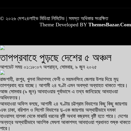
© ২০২৬ দেশ২৪লাইভ মিডিয়া লিমিটেড | সমস্ত অধিকার সংরক্ষিত
Theme Developed BY
ThemesBazar.Com
তাপপ্রবাহে পুড়ছে দেশের ৫ অঞ্চল
আপডেট সময় ০১:১৮:০৭ অপরাহ্ন, সোমবার, ৯ জুন ২০২৫
রাজশাহী, রংপুর, খুলনা বিভাগসহ ফেনী ও ময়মনসিংহ জেলার উপর দিয়ে মৃদু
তাপপ্রবাহ বয়ে যাচ্ছে। আগামী ২৪ ঘণ্টা এমন অবস্থা অব্যাহত থাকতে পারে।
আজ সোমবার (৯ জুন) আবহাওয়ার পূর্বাভাসে এ তথ্য জানিয়েছে আবহাওয়া
অধিদফতর।
আবহাওয়া অফিস বলছে, আগামী ২৪ ঘণ্টায় চট্টগ্রাম বিভাগের কিছু কিছু জায়গায়
এবং ঢাকা, বরিশাল ও সিলেট বিভাগের দু-এক জায়গায় অস্থায়ীভাবে দমকা
হাওয়াসহ হালকা থেকে মাঝারি ধরনের বৃষ্টি অথবা বজ্রসহ বৃষ্টি হতে পারে। দেশের
অন্যত্র অস্থায়ীভাবে আংশিক মেঘলা আকাশসহ আবহাওয়া প্রধানত শুষ্ক থাকতে
পারে।