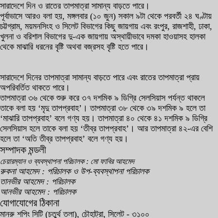
সারাদেশে দিন ও রাতের তাপমাত্রা সামান্য বাড়তে পারে।
পূর্বাভাসে আরও বলা হয়, মঙ্গলবার (১০ জুন) সকাল ৯টা থেকে পরবর্তী ২৪ ঘণ্টায়
চট্টগ্রাম, ময়মনসিংহ ও সিলেট বিভাগের কিছু জায়গায় এবং রংপুর, রাজশাহী, ঢাকা,
খুলনা ও বরিশাল বিভাগের দু-এক জায়গায় অস্থায়ীভাবে দমকা হাওয়াসহ হালকা
থেকে মাঝারি ধরনের বৃষ্টি অথবা বজ্রসহ বৃষ্টি হতে পারে।
সারাদেশে দিনের তাপমাত্রা সামান্য বাড়তে পারে এবং রাতের তাপমাত্রা প্রায়
অপরিবর্তিত থাকতে পারে।
তাপমাত্রা ৩৬ থেকে শুরু করে ৩৭ দশমিক ৯ ডিগ্রি সেলসিয়াস পর্যন্ত থাকলে
তাকে বলা হয় ‘মৃদু তাপপ্রবাহ’। তাপমাত্রা ৩৮ থেকে ৩৯ দশমিক ৯ হলে তা
‘মাঝারি তাপপ্রবাহ’ বলে গণ্য হয়। তাপমাত্রা ৪০ থেকে ৪১ দশমিক ৯ ডিগ্রি
সেলসিয়াস হলে তাকে বলা হয় ‘তীব্র তাপপ্রবাহ’। আর তাপমাত্রা ৪২-এর বেশি
হলে তা ‘অতি তীব্র তাপপ্রবাহ’ বলে গণ্য হয়।
সম্পাদক মন্ডলী
চেয়ারম্যান ও ব্যবস্থাপনা পরিচালক : মো ফাবির আহমেদ
রুকনা আহমেদ : পরিচালক ও উপ-ব্যবস্থাপনা পরিচালক
তানভীর আহমেদ : পরিচালক
আনভীর আহমেদ : পরিচালক
যোগাযোগের ঠিকানা
মানরু শপিং সিটি (চতুর্থ তলা), চৌহাট্রা, সিলেট - ৩১০০