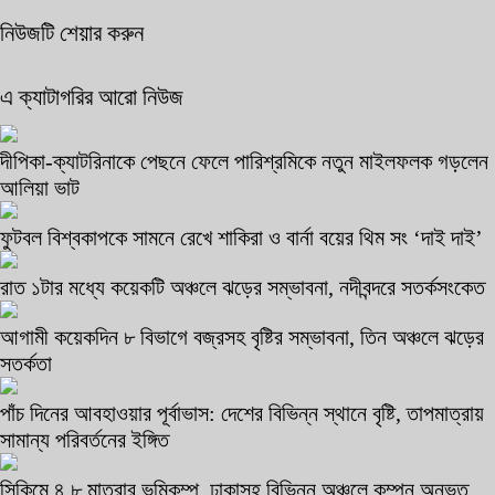
নিউজটি শেয়ার করুন
এ ক্যাটাগরির আরো নিউজ
দীপিকা-ক্যাটরিনাকে পেছনে ফেলে পারিশ্রমিকে নতুন মাইলফলক গড়লেন
আলিয়া ভাট
ফুটবল বিশ্বকাপকে সামনে রেখে শাকিরা ও বার্না বয়ের থিম সং ‘দাই দাই’
রাত ১টার মধ্যে কয়েকটি অঞ্চলে ঝড়ের সম্ভাবনা, নদীবন্দরে সতর্কসংকেত
আগামী কয়েকদিন ৮ বিভাগে বজ্রসহ বৃষ্টির সম্ভাবনা, তিন অঞ্চলে ঝড়ের
সতর্কতা
পাঁচ দিনের আবহাওয়ার পূর্বাভাস: দেশের বিভিন্ন স্থানে বৃষ্টি, তাপমাত্রায়
সামান্য পরিবর্তনের ইঙ্গিত
সিকিমে ৪.৮ মাত্রার ভূমিকম্প, ঢাকাসহ বিভিন্ন অঞ্চলে কম্পন অনুভূত