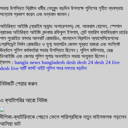
সভায় উপস্থিত খ্রিষ্টান ধর্মীয় নেতৃবৃন্দ বড়দিন উপলক্ষে পুলিশের গৃহীত ব্যবস্থায়
সন্তোষ প্রকাশ করেন এবং ধন্যবাদ জানান।
অতিরিক্ত আইজি (ক্রাইম অ্যান্ড অপারেশনস) মো. আকরাম হোসেন, স্পেশাল
ব্রাঞ্চের অতিরিক্ত আইজি খন্দকার রফিকুল ইসলাম, সেন্ট ম্যারিস ক্যাথিড্রাল চার্চের
পাল পুরোহিত ফাদার আলবার্ট রোজারিও, বাংলাদেশ খ্রিস্টান অ্যাসোসিয়েশনের
প্রেসিডেন্ট নির্মল রোজারিও ও যুগ্ম মহাসচিব জেমস সুব্রত হাজরা এবং সংশ্লিষ্ট
ঊর্ধ্বতন পুলিশ কর্মকর্তারা সভায় উপস্থিত ছিলেন। পুলিশ কমিশনার, রেঞ্জ
ডিআইজি এবং জেলার পুলিশ সুপার অনলাইনে সভায় সংযুক্ত ছিলেন।
ট্যাগস :
bangla news
bangladesh
desh
desh 24
desh 24 live
desh live
থার্টি ফার্স্ট নাইট
পুলিশ সদর দফতর
বড়দিন
নিউজটি শেয়ার করুন
এ ক্যাটাগরির আরো নিউজ
দীপিকা-ক্যাটরিনাকে পেছনে ফেলে পারিশ্রমিকে নতুন মাইলফলক গড়লেন
আলিয়া ভাট