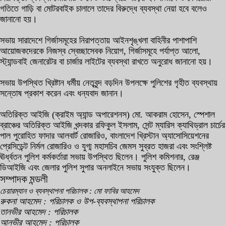
গতিতে গাড়ি বা মোটরবাইক চালালে তাদের বিরুদ্ধে ব্যবস্থা নেয়া হবে বলেও
জানানো হয়।
সভায় সারাদেশে গির্জাসমূহের নিরাপত্তায় আইনশৃঙ্খলা বাহিনীর পাশাপাশি
আয়োজকদেরকে নিজস্ব স্বেচ্ছাসেবক নিয়োগ, গির্জাসমূহে পর্যাপ্ত আলো,
স্ট্যান্ডবাই জেনারেটর বা চার্জার লাইটের ব্যবস্থা রাখতে অনুরোধ জানানো হয়।
সভায় উপস্থিত খ্রিষ্টান ধর্মীয় নেতৃবৃন্দ বড়দিন উপলক্ষে পুলিশের গৃহীত ব্যবস্থায়
সন্তোষ প্রকাশ করেন এবং ধন্যবাদ জানান।
অতিরিক্ত আইজি (ক্রাইম অ্যান্ড অপারেশনস) মো. আকরাম হোসেন, স্পেশাল
ব্রাঞ্চের অতিরিক্ত আইজি খন্দকার রফিকুল ইসলাম, সেন্ট ম্যারিস ক্যাথিড্রাল চার্চের
পাল পুরোহিত ফাদার আলবার্ট রোজারিও, বাংলাদেশ খ্রিস্টান অ্যাসোসিয়েশনের
প্রেসিডেন্ট নির্মল রোজারিও ও যুগ্ম মহাসচিব জেমস সুব্রত হাজরা এবং সংশ্লিষ্ট
ঊর্ধ্বতন পুলিশ কর্মকর্তারা সভায় উপস্থিত ছিলেন। পুলিশ কমিশনার, রেঞ্জ
ডিআইজি এবং জেলার পুলিশ সুপার অনলাইনে সভায় সংযুক্ত ছিলেন।
সম্পাদক মন্ডলী
চেয়ারম্যান ও ব্যবস্থাপনা পরিচালক : মো ফাবির আহমেদ
রুকনা আহমেদ : পরিচালক ও উপ-ব্যবস্থাপনা পরিচালক
তানভীর আহমেদ : পরিচালক
আনভীর আহমেদ : পরিচালক