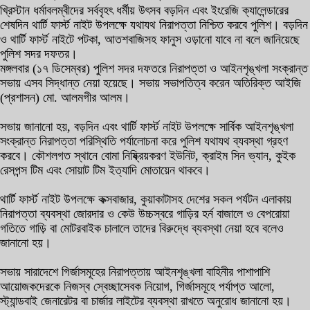
খ্রিস্টান ধর্মাবলম্বীদের সর্ববৃহৎ ধর্মীয় উৎসব বড়দিন এবং ইংরেজি ক্যালেন্ডারের
শেষদিন থার্টি ফার্স্ট নাইট উপলক্ষে যথাযথ নিরাপত্তা নিশ্চিত করবে পুলিশ। বড়দিন
ও থার্টি ফার্স্ট নাইটে পটকা, আতশবাজিসহ ফানুস ওড়ানো যাবে না বলে জানিয়েছে
পুলিশ সদর দফতর।
মঙ্গলবার (১৭ ডিসেম্বর) পুলিশ সদর দফতরে নিরাপত্তা ও আইনশৃঙ্খলা সংক্রান্ত
সভায় এসব সিদ্ধান্ত নেয়া হয়েছে। সভায় সভাপতিত্ব করেন অতিরিক্ত আইজি
(প্রশাসন) মো. আলমগীর আলম।
সভায় জানানো হয়, বড়দিন এবং থার্টি ফার্স্ট নাইট উপলক্ষে সার্বিক আইনশৃঙ্খলা
সংক্রান্ত নিরাপত্তা পরিস্থিতি পর্যালোচনা করে পুলিশ যথাযথ ব্যবস্থা গ্রহণ
করবে। কৌশলগত স্থানে বোমা নিষ্ক্রিয়করণ ইউনিট, ক্রাইম সিন ভ্যান, কুইক
রেসপন্স টিম এবং সোয়াট টিম ইত্যাদি মোতায়েন থাকবে।
থার্টি ফার্স্ট নাইট উপলক্ষে কক্সবাজার, কুয়াকাটাসহ দেশের সকল পর্যটন এলাকায়
নিরাপত্তা ব্যবস্থা জোরদার ও কেউ উচ্চস্বরে গাড়ির হর্ন বাজালে ও বেপরোয়া
গতিতে গাড়ি বা মোটরবাইক চালালে তাদের বিরুদ্ধে ব্যবস্থা নেয়া হবে বলেও
জানানো হয়।
সভায় সারাদেশে গির্জাসমূহের নিরাপত্তায় আইনশৃঙ্খলা বাহিনীর পাশাপাশি
আয়োজকদেরকে নিজস্ব স্বেচ্ছাসেবক নিয়োগ, গির্জাসমূহে পর্যাপ্ত আলো,
স্ট্যান্ডবাই জেনারেটর বা চার্জার লাইটের ব্যবস্থা রাখতে অনুরোধ জানানো হয়।