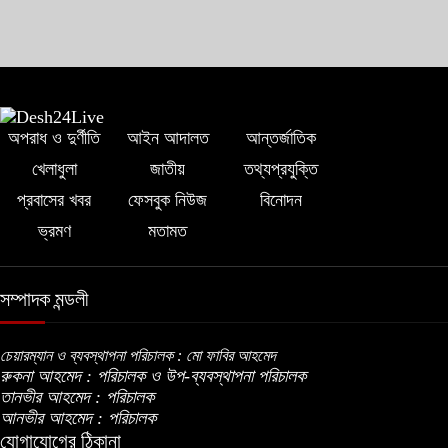
অপরাধ ও দুর্ণীতি
আইন আদালত
আন্তর্জাতিক
খেলাধুলা
জাতীয়
তথ্যপ্রযুক্তি
প্রবাসের খবর
ফেসবুক নিউজ
বিনোদন
ভ্রমণ
মতামত
সম্পাদক মন্ডলী
চেয়ারম্যান ও ব্যবস্থাপনা পরিচালক : মো ফাবির আহমেদ
রুকনা আহমেদ : পরিচালক ও উপ-ব্যবস্থাপনা পরিচালক
তানভীর আহমেদ : পরিচালক
আনভীর আহমেদ : পরিচালক
যোগাযোগের ঠিকানা