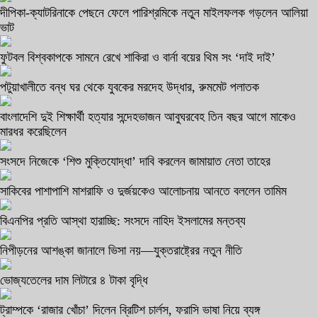
দীপিকা-ক্যাটরিনাকে পেছনে ফেলে পারিশ্রমিকে নতুন মাইলফলক গড়লেন আলিয়া
ভাট
ফুটবল বিশ্বকাপকে সামনে রেখে শাকিরা ও বার্না বয়ের থিম সং ‘দাই দাই’
পটুয়াখালীতে বন্ধ ঘর থেকে যুবকের মরদেহ উদ্ধার, রুমমেট পলাতক
বাংলাদেশি দুই শিক্ষার্থী হত্যার সন্দেহভাজন আবুঘরবেহ তিন বছর আগে মাকেও
মারধর করেছিলেন
সংসদে নিজেকে ‘শিশু মুক্তিযোদ্ধা’ দাবি করলেন জামায়াত নেতা তাহের
সাকিবের পাশাপাশি মাশরাফি ও দুর্জয়কেও আলোচনায় আনতে বললেন তামিম
বিএনপির প্রতি আস্থা হারাচ্ছি: সংসদে নাহিদ ইসলামের মন্তব্য
নিপীড়নের আশঙ্কা জানালে ভিসা নয়—যুক্তরাষ্ট্রের নতুন নীতি
ভোজ্যতেলের দাম লিটারে ৪ টাকা বৃদ্ধি
ট্রাম্পকে ‘রাজার খোঁচা’ দিলেন ব্রিটিশ চার্লস, ফরাসি ভাষা নিয়ে ব্যঙ্গ