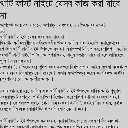
থার্টি ফার্স্ট নাইটে যেসব কাজ করা যাবে
না
আপডেট সময় ০৯:৩৯:১৬ অপরাহ্ন, মঙ্গলবার, ১৭ ডিসেম্বর ২০২৪
থার্টি ফার্স্ট নাইটে যেসব কাজ করা যাবে না।
খ্রিস্টান ধর্মাবলম্বীদের সর্ববৃহৎ ধর্মীয় উৎসব বড়দিন এবং ইংরেজি ক্যালেন্ডারের
শেষদিন থার্টি ফার্স্ট নাইট উপলক্ষে যথাযথ নিরাপত্তা নিশ্চিত করবে পুলিশ। বড়দিন
ও থার্টি ফার্স্ট নাইটে পটকা, আতশবাজিসহ ফানুস ওড়ানো যাবে না বলে জানিয়েছে
পুলিশ সদর দফতর।
মঙ্গলবার (১৭ ডিসেম্বর) পুলিশ সদর দফতরে নিরাপত্তা ও আইনশৃঙ্খলা সংক্রান্ত
সভায় এসব সিদ্ধান্ত নেয়া হয়েছে। সভায় সভাপতিত্ব করেন অতিরিক্ত আইজি
(প্রশাসন) মো. আলমগীর আলম।
সভায় জানানো হয়, বড়দিন এবং থার্টি ফার্স্ট নাইট উপলক্ষে সার্বিক আইনশৃঙ্খলা
সংক্রান্ত নিরাপত্তা পরিস্থিতি পর্যালোচনা করে পুলিশ যথাযথ ব্যবস্থা গ্রহণ
করবে। কৌশলগত স্থানে বোমা নিষ্ক্রিয়করণ ইউনিট, ক্রাইম সিন ভ্যান, কুইক
রেসপন্স টিম এবং সোয়াট টিম ইত্যাদি মোতায়েন থাকবে।
থার্টি ফার্স্ট নাইট উপলক্ষে কক্সবাজার, কুয়াকাটাসহ দেশের সকল পর্যটন এলাকায়
নিরাপত্তা ব্যবস্থা জোরদার ও কেউ উচ্চস্বরে গাড়ির হর্ন বাজালে ও বেপরোয়া