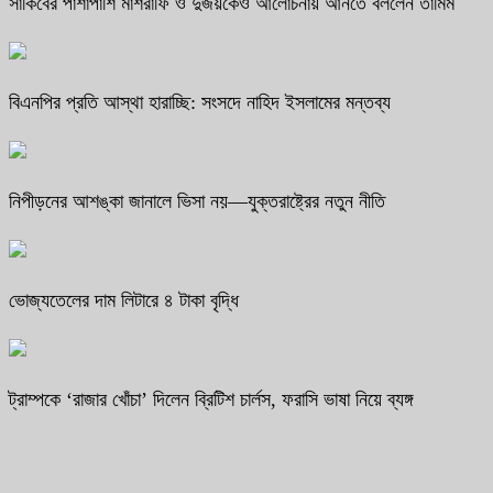
সাকিবের পাশাপাশি মাশরাফি ও দুর্জয়কেও আলোচনায় আনতে বললেন তামিম
বিএনপির প্রতি আস্থা হারাচ্ছি: সংসদে নাহিদ ইসলামের মন্তব্য
নিপীড়নের আশঙ্কা জানালে ভিসা নয়—যুক্তরাষ্ট্রের নতুন নীতি
ভোজ্যতেলের দাম লিটারে ৪ টাকা বৃদ্ধি
ট্রাম্পকে ‘রাজার খোঁচা’ দিলেন ব্রিটিশ চার্লস, ফরাসি ভাষা নিয়ে ব্যঙ্গ