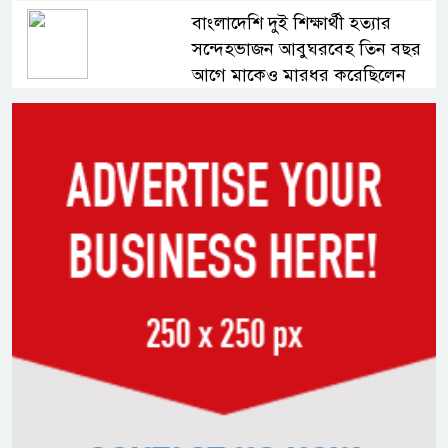
বাংলাদেশি দুই শিক্ষার্থী হত্যার
সন্দেহভাজন আবুঘরবেহ তিন বছর
আগে মাকেও মারধর করেছিলেন
সংসদে নিজেকে ‘শিশু মুক্তিযোদ্ধা’
দাবি করলেন জামায়াত নেতা তাহের
সাকিবের পাশাপাশি মাশরাফি ও
দুর্জয়কেও আলোচনায় আনতে
বললেন তামিম
বিএনপির প্রতি আস্থা হারাচ্ছি:
সংসদে নাহিদ ইসলামের মন্তব্য
নিপীড়নের আশঙ্কা জানালে ভিসা নয়
—যুক্তরাষ্ট্রের নতুন নীতি