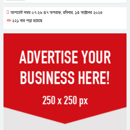
আপডেট সময় ০৭:২৬:৩৭ অপরাহ্ন, রবিবার, ১৩ অক্টোবর ২০২৪
২২১ বার পড়া হয়েছে