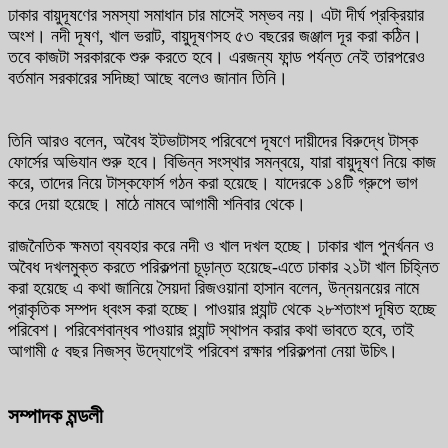
ঢাকার বায়ুদূষণের সমস্যা সমাধান চার মাসেই সম্ভব নয়। এটা দীর্ঘ প্রক্রিয়ার
অংশ। নদী দূষণ, খাল ভরাট, বায়ুদূষণসহ ৫৩ বছরের জঞ্জাল দূর করা কঠিন।
তবে কাজটা সরকারকে শুরু করতে হবে। এরজন্য ফান্ড পর্যন্ত নেই তারপরেও
বর্তমান সরকারের সদিচ্ছা আছে বলেও জানান তিনি।
তিনি আরও বলেন, অবৈধ ইটভাটাসহ পরিবেশে দূষণে দায়ীদের বিরুদ্ধে টাস্ক
ফোর্সের অভিযান শুরু হবে। বিভিন্ন সংস্থার সমন্বয়ে, যারা বায়ুদূষণ নিয়ে কাজ
করে, তাদের নিয়ে টাস্কফোর্স গঠন করা হয়েছে। যাদেরকে ১৪টি গ্রুপে ভাগ
করে দেয়া হয়েছে। মাঠে নামবে আগামী শনিবার থেকে।
রাজনৈতিক ক্ষমতা ব্যবহার করে নদী ও খাল দখল হচ্ছে। ঢাকার খাল পুনর্খনন ও
অবৈধ দখলমুক্ত করতে পরিকল্পনা চূড়ান্ত হয়েছে-এতে ঢাকার ২১টা খাল চিহ্নিত
করা হয়েছে এ কথা জানিয়ে সৈয়দা রিজওয়ানা হাসান বলেন, উন্নয়নয়ের নামে
প্রাকৃতিক সম্পদ ধ্বংস করা হচ্ছে। পাওয়ার প্ল্যান্ট থেকে ২৮শতাংশ দূষিত হচ্ছে
পরিবেশ। পরিবেশবান্ধব পাওয়ার প্ল্যান্ট স্থাপন করার কথা ভাবতে হবে, তাই
আগামী ৫ বছর নিজস্ব উদ্যোগেই পরিবেশ রক্ষার পরিকল্পনা নেয়া উচিৎ।
সম্পাদক মন্ডলী