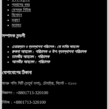
প্রবাসের খবর
ফেসবুক নিউজ
বিনোদন
ভ্রমণ
মতামত
সম্পাদক মন্ডলী
চেয়ারম্যান ও ব্যবস্থাপনা পরিচালক : মো ফাবির আহমেদ
রুকনা আহমেদ : পরিচালক ও উপ-ব্যবস্থাপনা পরিচালক
তানভীর আহমেদ : পরিচালক
আনভীর আহমেদ : পরিচালক
যোগাযোগের ঠিকানা
মানরু শপিং সিটি (চতুর্থ তলা), চৌহাট্রা, সিলেট - ৩১০০
বিজ্ঞাপন : +8801713-320100
নিউজ : +8801713-320100