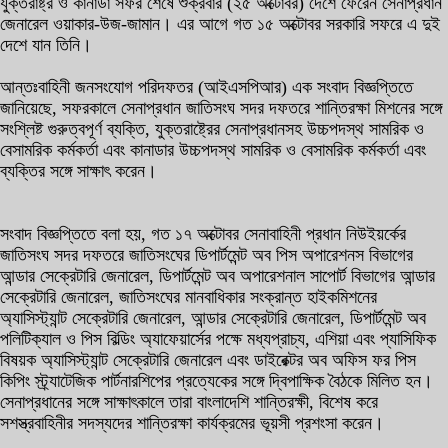
যুক্তরাষ্ট্র ও কানাডা সফর শেষে শুক্রবার (২৫ অক্টোবর) দেশে ফেরেন সেনাপ্রধান
জেনারেল ওয়াকার-উজ-জামান। এর আগে গত ১৫ অক্টোবর সরকারি সফরে এ দুই
দেশে যান তিনি।
আন্তঃবাহিনী জনসংযোগ পরিদফতর (আইএসপিআর) এক সংবাদ বিজ্ঞপ্তিতে
জানিয়েছে, সফরকালে সেনাপ্রধান জাতিসংঘ সদর দফতরে শান্তিরক্ষা মিশনের সঙ্গে
সংশ্লিষ্ট গুরুত্বপূর্ণ ব্যক্তি, যুক্তরাষ্ট্রের সেনাপ্রধানসহ উচ্চপদস্থ সামরিক ও
বেসামরিক কর্মকর্তা এবং কানাডার উচ্চপদস্থ সামরিক ও বেসামরিক কর্মকর্তা এবং
ব্যক্তির সঙ্গে সাক্ষাৎ করেন।
সংবাদ বিজ্ঞপ্তিতে বলা হয়, গত ১৭ অক্টোবর সেনাবাহিনী প্রধান নিউইয়র্কের
জাতিসংঘ সদর দফতরে জাতিসংঘের ডিপার্টমেন্ট অব পিস অপারেশনস বিভাগের
আন্ডার সেক্রেটারি জেনারেল, ডিপার্টমেন্ট অব অপারেশনাল সাপোর্ট বিভাগের আন্ডার
সেক্রেটারি জেনারেল, জাতিসংঘের মানবাধিকার সংক্রান্ত হাইকমিশনের
অ্যাসিস্ট্যান্ট সেক্রেটারি জেনারেল, আন্ডার সেক্রেটারি জেনারেল, ডিপার্টমেন্ট অব
পলিটিক্যাল ও পিস বিল্ডিং অ্যাফেয়ার্সের পক্ষে মধ্যপ্রাচ্য, এশিয়া এবং প্যাসিফিক
বিষয়ক অ্যাসিস্ট্যান্ট সেক্রেটারি জেনারেল এবং ডাইরেক্টর অব অফিস ফর পিস
কিপিং স্ট্র্যাটেজিক পার্টনারশিপের প্রত্যেকের সঙ্গে দ্বিপাক্ষিক বৈঠকে মিলিত হন।
সেনাপ্রধানের সঙ্গে সাক্ষাৎকালে তারা বাংলাদেশি শান্তিরক্ষী, বিশেষ করে
সশস্ত্রবাহিনীর সদস্যদের শান্তিরক্ষা কার্যক্রমের ভূয়সী প্রশংসা করেন।