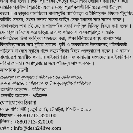
জন্য কথা বলেন। তিনি প্রতিরক্ষা ক্ষেত্রে সহযোগিতা জোরদার করা বিশেষ করে
সামরিক প্রশিক্ষণ প্রতিষ্ঠানগুলোর মধ্যে প্রশিক্ষণার্থী বিনিময়ের কথা উল্লেখ
করেন। এ ছাড়াও কানাডিয়ান পার্লামেন্টের নাগরিকত্ব ও ইমিগ্রেশন বিষয়ক স্ট্যান্ডিং
কমিটির সদস্য, সংসদ সদস্য সালমা জাহিদ সেনাপ্রধানের সঙ্গে সাক্ষাৎ করেন।
সাক্ষাৎকালে তারা দুই দেশের পারস্পরিক স্বার্থ সংশ্লিষ্ট বিভিন্ন বিষয়ে কথা বলেন।
সেনাপ্রধান বিশেষ করে ছাত্রদের এবং কর্মরত বা অবসরপ্রাপ্ত সামরিক
কর্মকর্তাদের ভিসা প্রক্রিয়া সহজতর করা, শিক্ষা বিনিময়ের জন্য বাংলাদেশের
বিশ্ববিদ্যালয়ের সঙ্গে চুক্তি স্বাক্ষর, কৃষি ও অবকাঠামো উন্নয়নসহ পরিচর্যাকারী
পাঠানোর মাধ্যমে স্বাস্থ্য খাতে সহযোগিতার বিষয়ে গুরুত্বারোপ করেন। এ ছাড়াও
বাংলাদেশে মনোনীত কানাডার হাইকমিশনার এবং কানাডায় বাংলাদেশের হাইকমিশনার
নাহিদা সোবহান সেনাপ্রধানের সঙ্গে সৌজন্য সাক্ষাৎ করেন।
সম্পাদক মন্ডলী
চেয়ারম্যান ও ব্যবস্থাপনা পরিচালক : মো ফাবির আহমেদ
রুকনা আহমেদ : পরিচালক ও উপ-ব্যবস্থাপনা পরিচালক
তানভীর আহমেদ : পরিচালক
আনভীর আহমেদ : পরিচালক
যোগাযোগের ঠিকানা
মানরু শপিং সিটি (চতুর্থ তলা), চৌহাট্রা, সিলেট - ৩১০০
বিজ্ঞাপন : +8801713-320100
নিউজ : +8801713-320100
মেইল : info@desh24live.com