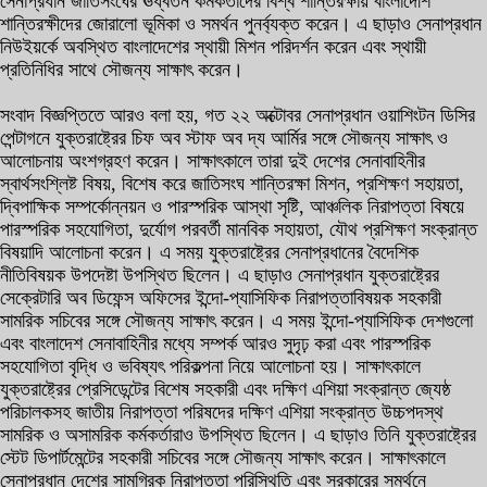
সেনাপ্রধান জাতিসংঘের ঊর্ধ্বতন কর্মকর্তাদের বিশ্ব শান্তিরক্ষায় বাংলাদেশি
শান্তিরক্ষীদের জোরালো ভূমিকা ও সমর্থন পুনর্ব্যক্ত করেন। এ ছাড়াও সেনাপ্রধান
নিউইয়র্কে অবস্থিত বাংলাদেশের স্থায়ী মিশন পরিদর্শন করেন এবং স্থায়ী
প্রতিনিধির সাথে সৌজন্য সাক্ষাৎ করেন।
সংবাদ বিজ্ঞপ্তিতে আরও বলা হয়, গত ২২ অক্টোবর সেনাপ্রধান ওয়াশিংটন ডিসির
পেন্টাগনে যুক্তরাষ্ট্রের চিফ অব স্টাফ অব দ্য আর্মির সঙ্গে সৌজন্য সাক্ষাৎ ও
আলোচনায় অংশগ্রহণ করেন। সাক্ষাৎকালে তারা দুই দেশের সেনাবাহিনীর
স্বার্থসংশ্লিষ্ট বিষয়, বিশেষ করে জাতিসংঘ শান্তিরক্ষা মিশন, প্রশিক্ষণ সহায়তা,
দ্বিপাক্ষিক সম্পর্কোন্নয়ন ও পারস্পরিক আস্থা সৃষ্টি, আঞ্চলিক নিরাপত্তা বিষয়ে
পারস্পরিক সহযোগিতা, দুর্যোগ পরবর্তী মানবিক সহায়তা, যৌথ প্রশিক্ষণ সংক্রান্ত
বিষয়াদি আলোচনা করেন। এ সময় যুক্তরাষ্ট্রের সেনাপ্রধানের বৈদেশিক
নীতিবিষয়ক উপদেষ্টা উপস্থিত ছিলেন। এ ছাড়াও সেনাপ্রধান যুক্তরাষ্ট্রের
সেক্রেটারি অব ডিফেন্স অফিসের ইন্দো-প্যাসিফিক নিরাপত্তাবিষয়ক সহকারী
সামরিক সচিবের সঙ্গে সৌজন্য সাক্ষাৎ করেন। এ সময় ইন্দো-প্যাসিফিক দেশগুলো
এবং বাংলাদেশ সেনাবাহিনীর মধ্যে সম্পর্ক আরও সুদৃঢ় করা এবং পারস্পরিক
সহযোগিতা বৃদ্ধি ও ভবিষ্যৎ পরিকল্পনা নিয়ে আলোচনা হয়। সাক্ষাৎকালে
যুক্তরাষ্ট্রের প্রেসিডেন্টের বিশেষ সহকারী এবং দক্ষিণ এশিয়া সংক্রান্ত জ্যেষ্ঠ
পরিচালকসহ জাতীয় নিরাপত্তা পরিষদের দক্ষিণ এশিয়া সংক্রান্ত উচ্চপদস্থ
সামরিক ও অসামরিক কর্মকর্তারাও উপস্থিত ছিলেন। এ ছাড়াও তিনি যুক্তরাষ্ট্রের
স্টেট ডিপার্টমেন্টের সহকারী সচিবের সঙ্গে সৌজন্য সাক্ষাৎ করেন। সাক্ষাৎকালে
সেনাপ্রধান দেশের সামগ্রিক নিরাপত্তা পরিস্থিতি এবং সরকারের সমর্থনে