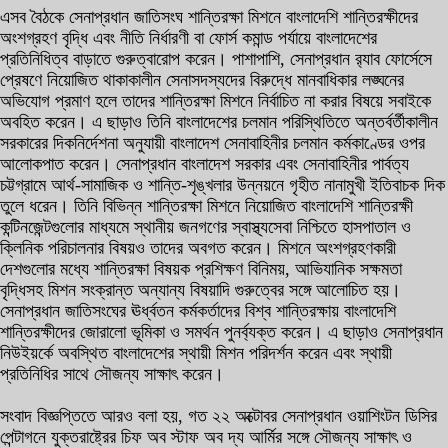
এসব বৈঠকে সেনাপ্রধান জাতিসংঘ শান্তিরক্ষা মিশনে বাংলাদেশি শান্তিরক্ষীদের
অংশগ্রহণ বৃদ্ধি এবং নীতি নির্ধারণী বা ফোর্স কমান্ড পর্যায়ে বাংলাদেশের
প্রতিনিধিত্ব বাড়াতে গুরুত্বারোপ করেন। পাশাপাশি, সেনাপ্রধান র‌্যাব ফোর্সেসে
প্রেষণে নিয়োজিত থাকাকালীন সেনাসদস্যদের বিরুদ্ধে মানবাধিকার লঙ্ঘনের
অভিযোগ প্রমাণ হলে তাদের শান্তিরক্ষা মিশনে নির্বাচিত না করার বিষয়ে সবাইকে
অবহিত করেন। এ ছাড়াও তিনি বাংলাদেশের চলমান পরিস্থিতিতে অন্তর্বর্তীকালীন
সরকারের দিকনির্দেশনা অনুযায়ী বাংলাদেশ সেনাবাহিনীর চলমান কর্মকাণ্ডের ওপর
আলোকপাত করেন। সেনাপ্রধান বাংলাদেশ সরকার এবং সেনাবাহিনীর পার্বত্য
চট্টগ্রামে আর্থ-সামাজিক ও শান্তি-শৃঙ্খলার উন্নয়নে গৃহীত নানামুখী ইতিবাচক দিক
তুলে ধরেন। তিনি বিভিন্ন শান্তিরক্ষা মিশনে নিয়োজিত বাংলাদেশি শান্তিরক্ষী
কন্টিনজেন্টগুলোর মাধ্যমে স্থানীয় জনগণের স্বাস্থ্যসেবা নিশ্চিতে হাসপাতাল ও
ক্লিনিক পরিচালনার বিষয়ও তাদের অবগত করেন। মিশনে অংশগ্রহণকারী
দেশগুলোর মধ্যে শান্তিরক্ষা বিষয়ক প্রশিক্ষণ বিনিময়, আভিযানিক সক্ষমতা
বৃদ্ধিসহ মিশন সংক্রান্ত অন্যান্য বিষয়াদি গুরুত্বের সঙ্গে আলোচিত হয়।
সেনাপ্রধান জাতিসংঘের ঊর্ধ্বতন কর্মকর্তাদের বিশ্ব শান্তিরক্ষায় বাংলাদেশি
শান্তিরক্ষীদের জোরালো ভূমিকা ও সমর্থন পুনর্ব্যক্ত করেন। এ ছাড়াও সেনাপ্রধান
নিউইয়র্কে অবস্থিত বাংলাদেশের স্থায়ী মিশন পরিদর্শন করেন এবং স্থায়ী
প্রতিনিধির সাথে সৌজন্য সাক্ষাৎ করেন।
সংবাদ বিজ্ঞপ্তিতে আরও বলা হয়, গত ২২ অক্টোবর সেনাপ্রধান ওয়াশিংটন ডিসির
পেন্টাগনে যুক্তরাষ্ট্রের চিফ অব স্টাফ অব দ্য আর্মির সঙ্গে সৌজন্য সাক্ষাৎ ও