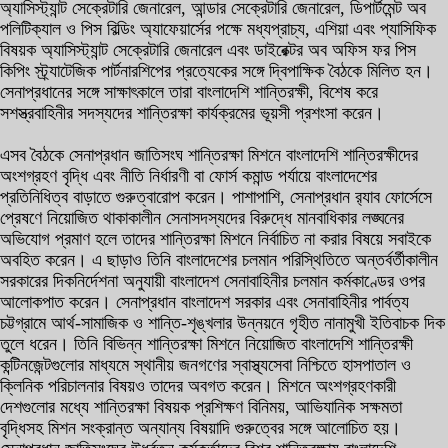
অ্যাসিস্ট্যান্ট সেক্রেটারি জেনারেল, আন্ডার সেক্রেটারি জেনারেল, ডিপার্টমেন্ট অব
পলিটিক্যাল ও পিস বিল্ডিং অ্যাফেয়ার্সের পক্ষে মধ্যপ্রাচ্য, এশিয়া এবং প্যাসিফিক
বিষয়ক অ্যাসিস্ট্যান্ট সেক্রেটারি জেনারেল এবং ডাইরেক্টর অব অফিস ফর পিস
কিপিং স্ট্র্যাটেজিক পার্টনারশিপের প্রত্যেকের সঙ্গে দ্বিপাক্ষিক বৈঠকে মিলিত হন।
সেনাপ্রধানের সঙ্গে সাক্ষাৎকালে তারা বাংলাদেশি শান্তিরক্ষী, বিশেষ করে
সশস্ত্রবাহিনীর সদস্যদের শান্তিরক্ষা কার্যক্রমের ভূয়সী প্রশংসা করেন।
এসব বৈঠকে সেনাপ্রধান জাতিসংঘ শান্তিরক্ষা মিশনে বাংলাদেশি শান্তিরক্ষীদের
অংশগ্রহণ বৃদ্ধি এবং নীতি নির্ধারণী বা ফোর্স কমান্ড পর্যায়ে বাংলাদেশের
প্রতিনিধিত্ব বাড়াতে গুরুত্বারোপ করেন। পাশাপাশি, সেনাপ্রধান র‌্যাব ফোর্সেসে
প্রেষণে নিয়োজিত থাকাকালীন সেনাসদস্যদের বিরুদ্ধে মানবাধিকার লঙ্ঘনের
অভিযোগ প্রমাণ হলে তাদের শান্তিরক্ষা মিশনে নির্বাচিত না করার বিষয়ে সবাইকে
অবহিত করেন। এ ছাড়াও তিনি বাংলাদেশের চলমান পরিস্থিতিতে অন্তর্বর্তীকালীন
সরকারের দিকনির্দেশনা অনুযায়ী বাংলাদেশ সেনাবাহিনীর চলমান কর্মকাণ্ডের ওপর
আলোকপাত করেন। সেনাপ্রধান বাংলাদেশ সরকার এবং সেনাবাহিনীর পার্বত্য
চট্টগ্রামে আর্থ-সামাজিক ও শান্তি-শৃঙ্খলার উন্নয়নে গৃহীত নানামুখী ইতিবাচক দিক
তুলে ধরেন। তিনি বিভিন্ন শান্তিরক্ষা মিশনে নিয়োজিত বাংলাদেশি শান্তিরক্ষী
কন্টিনজেন্টগুলোর মাধ্যমে স্থানীয় জনগণের স্বাস্থ্যসেবা নিশ্চিতে হাসপাতাল ও
ক্লিনিক পরিচালনার বিষয়ও তাদের অবগত করেন। মিশনে অংশগ্রহণকারী
দেশগুলোর মধ্যে শান্তিরক্ষা বিষয়ক প্রশিক্ষণ বিনিময়, আভিযানিক সক্ষমতা
বৃদ্ধিসহ মিশন সংক্রান্ত অন্যান্য বিষয়াদি গুরুত্বের সঙ্গে আলোচিত হয়।