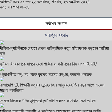
আপডেট সময় ০১:৫৭:২২ অপরাহ্ন, শনিবার, ২৬ অক্টোবর ২০২৪
২০১ বার পড়া হয়েছে
সর্বশেষ সংবাদ
জনপ্রিয় সংবাদ
দীপিকা-ক্যাটরিনাকে পেছনে ফেলে পারিশ্রমিকে নতুন মাইলফলক গড়লেন আলিয়া
ভাট
ফুটবল বিশ্বকাপকে সামনে রেখে শাকিরা ও বার্না বয়ের থিম সং ‘দাই দাই’
পটুয়াখালীতে বন্ধ ঘর থেকে যুবকের মরদেহ উদ্ধার, রুমমেট পলাতক
বাংলাদেশি দুই শিক্ষার্থী হত্যার সন্দেহভাজন আবুঘরবেহ তিন বছর আগে মাকেও
মারধর করেছিলেন
সংসদে নিজেকে ‘শিশু মুক্তিযোদ্ধা’ দাবি করলেন জামায়াত নেতা তাহের
সাকিবের পাশাপাশি মাশরাফি ও দুর্জয়কেও আলোচনায় আনতে বললেন তামিম