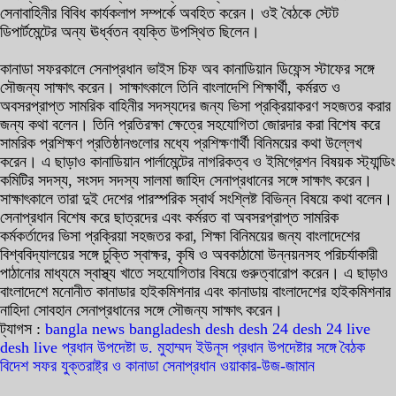
সেনাবাহিনীর বিবিধ কার্যকলাপ সম্পর্কে অবহিত করেন। ওই বৈঠকে স্টেট
ডিপার্টমেন্টের অন্য ঊর্ধ্বতন ব্যক্তি উপস্থিত ছিলেন।
কানাডা সফরকালে সেনাপ্রধান ভাইস চিফ অব কানাডিয়ান ডিফেন্স স্টাফের সঙ্গে
সৌজন্য সাক্ষাৎ করেন। সাক্ষাৎকালে তিনি বাংলাদেশি শিক্ষার্থী, কর্মরত ও
অবসরপ্রাপ্ত সামরিক বাহিনীর সদস্যদের জন্য ভিসা প্রক্রিয়াকরণ সহজতর করার
জন্য কথা বলেন। তিনি প্রতিরক্ষা ক্ষেত্রে সহযোগিতা জোরদার করা বিশেষ করে
সামরিক প্রশিক্ষণ প্রতিষ্ঠানগুলোর মধ্যে প্রশিক্ষণার্থী বিনিময়ের কথা উল্লেখ
করেন। এ ছাড়াও কানাডিয়ান পার্লামেন্টের নাগরিকত্ব ও ইমিগ্রেশন বিষয়ক স্ট্যান্ডিং
কমিটির সদস্য, সংসদ সদস্য সালমা জাহিদ সেনাপ্রধানের সঙ্গে সাক্ষাৎ করেন।
সাক্ষাৎকালে তারা দুই দেশের পারস্পরিক স্বার্থ সংশ্লিষ্ট বিভিন্ন বিষয়ে কথা বলেন।
সেনাপ্রধান বিশেষ করে ছাত্রদের এবং কর্মরত বা অবসরপ্রাপ্ত সামরিক
কর্মকর্তাদের ভিসা প্রক্রিয়া সহজতর করা, শিক্ষা বিনিময়ের জন্য বাংলাদেশের
বিশ্ববিদ্যালয়ের সঙ্গে চুক্তি স্বাক্ষর, কৃষি ও অবকাঠামো উন্নয়নসহ পরিচর্যাকারী
পাঠানোর মাধ্যমে স্বাস্থ্য খাতে সহযোগিতার বিষয়ে গুরুত্বারোপ করেন। এ ছাড়াও
বাংলাদেশে মনোনীত কানাডার হাইকমিশনার এবং কানাডায় বাংলাদেশের হাইকমিশনার
নাহিদা সোবহান সেনাপ্রধানের সঙ্গে সৌজন্য সাক্ষাৎ করেন।
ট্যাগস :
bangla news
bangladesh
desh
desh 24
desh 24 live
desh live
প্রধান উপদেষ্টা ড. মুহাম্মদ ইউনূস
প্রধান উপদেষ্টার সঙ্গে বৈঠক
বিদেশ সফর
যুক্তরাষ্ট্র ও কানাডা
সেনাপ্রধান ওয়াকার-উজ-জামান