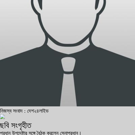
নিজস্ব সংবাদ : দেশ২৪লাইভ
ছবি সংগৃহীত
প্রধান উপদেষ্টার সঙ্গে বৈঠক করলেন সেনাপ্রধান।