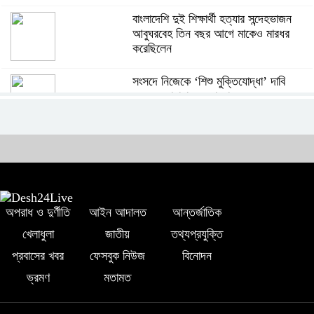
বাংলাদেশি দুই শিক্ষার্থী হত্যার সন্দেহভাজন
আবুঘরবেহ তিন বছর আগে মাকেও মারধর
করেছিলেন
সংসদে নিজেকে ‘শিশু মুক্তিযোদ্ধা’ দাবি
করলেন জামায়াত নেতা তাহের
সাকিবের পাশাপাশি মাশরাফি ও দুর্জয়কেও
আলোচনায় আনতে বললেন তামিম
বিএনপির প্রতি আস্থা হারাচ্ছি: সংসদে নাহিদ
অপরাধ ও দুর্ণীতি
আইন আদালত
আন্তর্জাতিক
ইসলামের মন্তব্য
খেলাধুলা
জাতীয়
তথ্যপ্রযুক্তি
প্রবাসের খবর
ফেসবুক নিউজ
বিনোদন
নিপীড়নের আশঙ্কা জানালে ভিসা নয়—
ভ্রমণ
মতামত
যুক্তরাষ্ট্রের নতুন নীতি