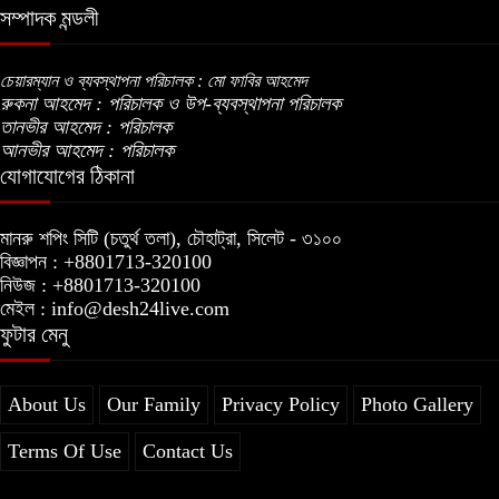
সম্পাদক মন্ডলী
ভোজ্যতেলের দাম লিটারে ৪ টাকা বৃদ্ধি
চেয়ারম্যান ও ব্যবস্থাপনা পরিচালক : মো ফাবির আহমেদ
রুকনা আহমেদ : পরিচালক ও উপ-ব্যবস্থাপনা পরিচালক
ট্রাম্পকে ‘রাজার খোঁচা’ দিলেন ব্রিটিশ চার্লস,
তানভীর আহমেদ : পরিচালক
ফরাসি ভাষা নিয়ে ব্যঙ্গ
আনভীর আহমেদ : পরিচালক
যোগাযোগের ঠিকানা
মানরু শপিং সিটি (চতুর্থ তলা), চৌহাট্রা, সিলেট - ৩১০০
বিজ্ঞাপন : +8801713-320100
নিউজ : +8801713-320100
মেইল : info@desh24live.com
ফুটার মেনু
About Us
Our Family
Privacy Policy
Photo Gallery
Terms Of Use
Contact Us