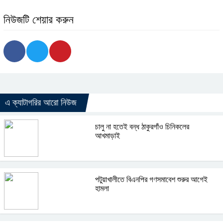
নিউজটি শেয়ার করুন
এ ক্যাটাগরির আরো নিউজ
চালু না হতেই বন্ধ ঠাকুরগাঁও চিনিকলের
আখমাড়াই
পটুয়াখালীতে বিএনপির গণসমাবেশ শুরুর আগেই
হামলা