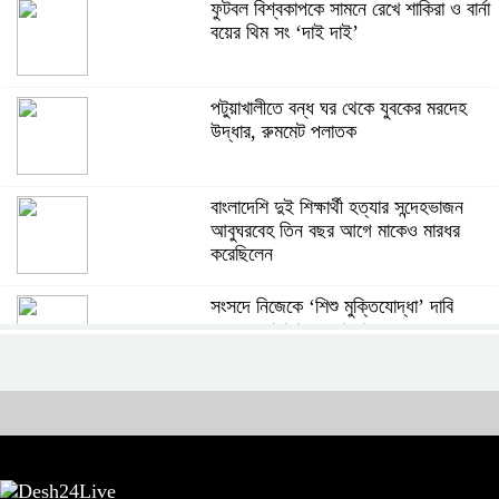
ফুটবল বিশ্বকাপকে সামনে রেখে শাকিরা ও বার্না
বয়ের থিম সং ‘দাই দাই’
পটুয়াখালীতে বন্ধ ঘর থেকে যুবকের মরদেহ
উদ্ধার, রুমমেট পলাতক
বাংলাদেশি দুই শিক্ষার্থী হত্যার সন্দেহভাজন
আবুঘরবেহ তিন বছর আগে মাকেও মারধর
করেছিলেন
সংসদে নিজেকে ‘শিশু মুক্তিযোদ্ধা’ দাবি
করলেন জামায়াত নেতা তাহের
সাকিবের পাশাপাশি মাশরাফি ও দুর্জয়কেও
আলোচনায় আনতে বললেন তামিম