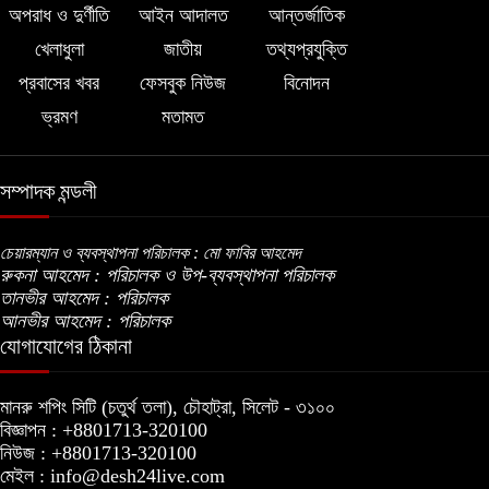
বিএনপির প্রতি আস্থা হারাচ্ছি: সংসদে নাহিদ
অপরাধ ও দুর্ণীতি
আইন আদালত
আন্তর্জাতিক
ইসলামের মন্তব্য
খেলাধুলা
জাতীয়
তথ্যপ্রযুক্তি
প্রবাসের খবর
ফেসবুক নিউজ
বিনোদন
নিপীড়নের আশঙ্কা জানালে ভিসা নয়—
ভ্রমণ
মতামত
যুক্তরাষ্ট্রের নতুন নীতি
সম্পাদক মন্ডলী
ভোজ্যতেলের দাম লিটারে ৪ টাকা বৃদ্ধি
চেয়ারম্যান ও ব্যবস্থাপনা পরিচালক : মো ফাবির আহমেদ
রুকনা আহমেদ : পরিচালক ও উপ-ব্যবস্থাপনা পরিচালক
ট্রাম্পকে ‘রাজার খোঁচা’ দিলেন ব্রিটিশ চার্লস,
তানভীর আহমেদ : পরিচালক
ফরাসি ভাষা নিয়ে ব্যঙ্গ
আনভীর আহমেদ : পরিচালক
যোগাযোগের ঠিকানা
মানরু শপিং সিটি (চতুর্থ তলা), চৌহাট্রা, সিলেট - ৩১০০
বিজ্ঞাপন : +8801713-320100
নিউজ : +8801713-320100
মেইল : info@desh24live.com