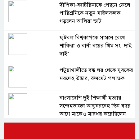
দীপিকা-ক্যাটরিনাকে পেছনে ফেলে
পারিশ্রমিকে নতুন মাইলফলক
গড়লেন আলিয়া ভাট
ফুটবল বিশ্বকাপকে সামনে রেখে
শাকিরা ও বার্না বয়ের থিম সং ‘দাই
দাই’
পটুয়াখালীতে বন্ধ ঘর থেকে যুবকের
মরদেহ উদ্ধার, রুমমেট পলাতক
বাংলাদেশি দুই শিক্ষার্থী হত্যার
সন্দেহভাজন আবুঘরবেহ তিন বছর
আগে মাকেও মারধর করেছিলেন
সংসদে নিজেকে ‘শিশু মুক্তিযোদ্ধা’
দাবি করলেন জামায়াত নেতা তাহের