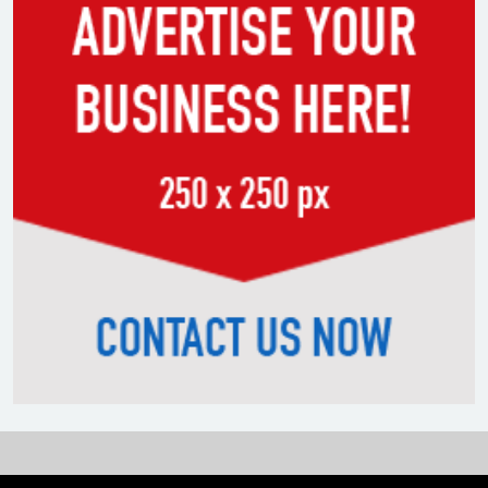
সাকিবের পাশাপাশি মাশরাফি ও
দুর্জয়কেও আলোচনায় আনতে
বললেন তামিম
বিএনপির প্রতি আস্থা হারাচ্ছি:
সংসদে নাহিদ ইসলামের মন্তব্য
নিপীড়নের আশঙ্কা জানালে ভিসা নয়
—যুক্তরাষ্ট্রের নতুন নীতি
ভোজ্যতেলের দাম লিটারে ৪ টাকা
বৃদ্ধি
ট্রাম্পকে ‘রাজার খোঁচা’ দিলেন