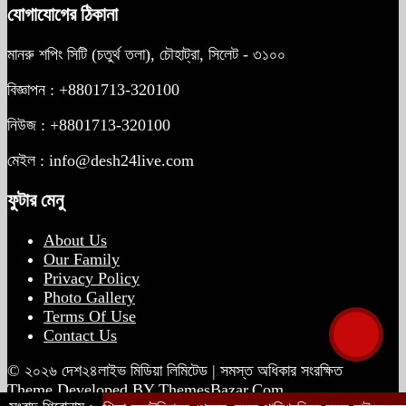
যোগাযোগের ঠিকানা
মানরু শপিং সিটি (চতুর্থ তলা), চৌহাট্রা, সিলেট - ৩১০০
ট্রাম্পকে ‘রাজার খোঁচা’ দিলেন ব্রিটিশ চার্লস,
ফরাসি ভাষা নিয়ে ব্যঙ্গ
বিজ্ঞাপন : +8801713-320100
নিউজ : +8801713-320100
মেইল : info@desh24live.com
ফুটার মেনু
About Us
Our Family
Privacy Policy
Photo Gallery
Terms Of Use
Contact Us
© ২০২৬ দেশ২৪লাইভ মিডিয়া লিমিটেড | সমস্ত অধিকার সংরক্ষিত
Theme Developed BY
ThemesBazar.Com