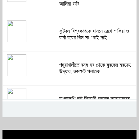
আলিয়া ভাট
ফুটবল বিশ্বকাপকে সামনে রেখে শাকিরা ও
বার্না বয়ের থিম সং ‘দাই দাই’
পটুয়াখালীতে বন্ধ ঘর থেকে যুবকের মরদেহ
উদ্ধার, রুমমেট পলাতক
বাংলাদেশি দুই শিক্ষার্থী হত্যার সন্দেহভাজন
আবুঘরবেহ তিন বছর আগে মাকেও মারধর
করেছিলেন
সংসদে নিজেকে ‘শিশু মুক্তিযোদ্ধা’ দাবি