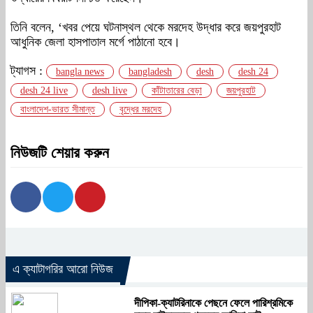
তিনি বলেন, ‘খবর পেয়ে ঘটনাস্থল থেকে মরদেহ উদ্ধার করে জয়পুরহাট
আধুনিক জেলা হাসপাতাল মর্গে পাঠানো হবে।
ট্যাগস :
bangla news
bangladesh
desh
desh 24
desh 24 live
desh live
কাঁটাতারের বেড়া
জয়পুরহাট
বাংলাদেশ-ভারত সীমান্ত
বৃদ্ধের মরদেহ
নিউজটি শেয়ার করুন
এ ক্যাটাগরির আরো নিউজ
দীপিকা-ক্যাটরিনাকে পেছনে ফেলে পারিশ্রমিকে