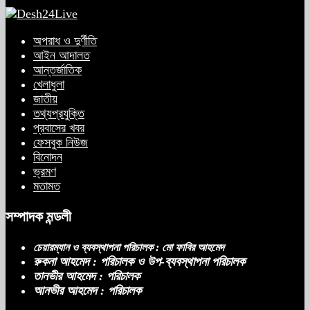
করলেন জামায়াত নেতা তাহের
অপরাধ ও দুর্ণীতি
আইন আদালত
আন্তর্জাতিক
সাকিবের পাশাপাশি মাশরাফি ও দুর্জয়কেও
খেলাধুলা
আলোচনায় আনতে বললেন তামিম
জাতীয়
তথ্যপ্রযুক্তি
প্রবাসের খবর
ফেসবুক নিউজ
বিএনপির প্রতি আস্থা হারাচ্ছি: সংসদে নাহিদ
বিনোদন
ইসলামের মন্তব্য
ভ্রমণ
মতামত
সম্পাদক মন্ডলী
নিপীড়নের আশঙ্কা জানালে ভিসা নয়—
যুক্তরাষ্ট্রের নতুন নীতি
চেয়ারম্যান ও ব্যবস্থাপনা পরিচালক : মো ফাবির আহমেদ
রুকনা আহমেদ : পরিচালক ও উপ-ব্যবস্থাপনা পরিচালক
তানভীর আহমেদ : পরিচালক
আনভীর আহমেদ : পরিচালক
ভোজ্যতেলের দাম লিটারে ৪ টাকা বৃদ্ধি