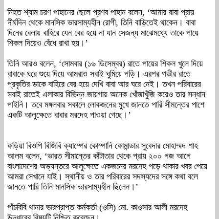
নিহত শ্যাম চরণ পাহানের ছেলে প্রণব পাহান বলেন, ‘আমার বাবা প্রায়
দীর্ঘদিন থেকে মানসিক ভারসাম্যহীন রোগী, তিনি বাড়িতেই থাকেন। বাবা
দিনের বেলায় বাহিরে যেন বের হয়ে না যান সেজন্য মাঝেমধ্যে তাকে পায়ে
শিকল দিয়েও বেঁধে রাখা হয়।’
তিনি আরও বলেন, ‘সোমবার (১৬ ডিসেম্বর) রাতে পায়ের শিকল খুলে দিয়ে
বাবাকে ঘরে শুয়ে দিয়ে আমরাও সবাই ঘুমিয়ে পড়ি। এরপর গভীর রাতে
প্রকৃতির ডাকে বাহিরে বের হয়ে দেখি বাবা আর ঘরে নেই। তখন পরিবারের
সবাই রাতেই এলাকার বিভিন্ন জায়গায় অনেক খোঁজাখুঁজি করেও তার সন্ধান
পাইনি। তবে মঙ্গলবার সকালে লোকজনের মুখে জানতে পারি সীমন্তের পাশে
একটি আলুক্ষেতে বাবার মরদেহ পাওয়া গেছে।’
কড়িয়া বিওপি বিজিবি ক্যাম্পের কোম্পানি কোমান্ডার সুবেদার মোহাম্মদ শাহ
আলম বলেন, ‘ভারত সীমান্তের কাঁটাতার থেকে প্রায় ২০০ গজ আগে
বাংলাদেশের অভ্যন্তরে আলুক্ষেতে একজনের মরদেহ পড়ে থাকার খবর পেয়ে
আমরা সেখানে যাই। স্থানীয় ও তার পরিবারের সদস্যদের সঙ্গে কথা বলে
জানতে পারি তিনি মানসিক ভারসাম্যহীন ছিলেন।’
পাঁচবিবি থানার ভারপ্রাপ্ত কর্মকর্তা (ওসি) মো. কাওসার আলী মরদেহ
উদ্ধারের বিষয়টি নিশ্চিত করেছেন।