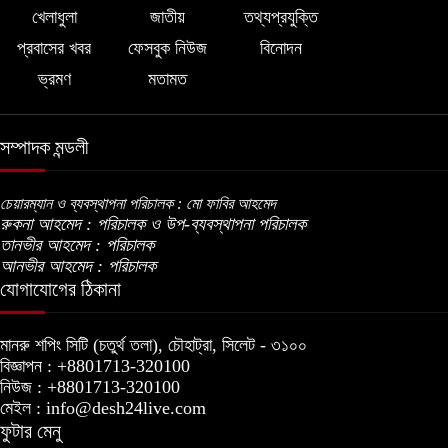
খেলাধুলা
জাতীয়
তথ্যপ্রযুক্তি
প্রবাসের খবর
ফেসবুক নিউজ
বিনোদন
ভ্রমণ
মতামত
সম্পাদক মন্ডলী
চেয়ারম্যান ও ব্যবস্থাপনা পরিচালক : মো ফাবির আহমেদ
রুকনা আহমেদ : পরিচালক ও উপ-ব্যবস্থাপনা পরিচালক
তানভীর আহমেদ : পরিচালক
আনভীর আহমেদ : পরিচালক
যোগাযোগের ঠিকানা
মানরু শপিং সিটি (চতুর্থ তলা), চৌহাট্রা, সিলেট - ৩১০০
বিজ্ঞাপন : +8801713-320100
নিউজ : +8801713-320100
মেইল : info@desh24live.com
ফুটার মেনু