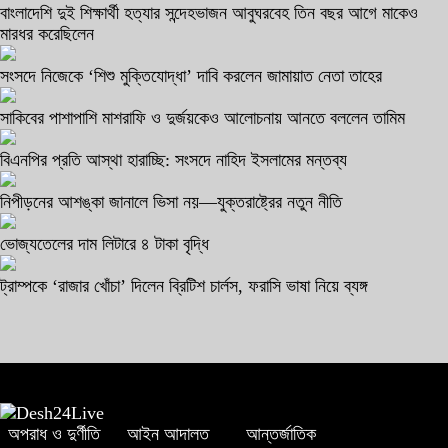
বাংলাদেশি দুই শিক্ষার্থী হত্যার সন্দেহভাজন আবুঘরবেহ তিন বছর আগে মাকেও
মারধর করেছিলেন
সংসদে নিজেকে ‘শিশু মুক্তিযোদ্ধা’ দাবি করলেন জামায়াত নেতা তাহের
সাকিবের পাশাপাশি মাশরাফি ও দুর্জয়কেও আলোচনায় আনতে বললেন তামিম
বিএনপির প্রতি আস্থা হারাচ্ছি: সংসদে নাহিদ ইসলামের মন্তব্য
নিপীড়নের আশঙ্কা জানালে ভিসা নয়—যুক্তরাষ্ট্রের নতুন নীতি
ভোজ্যতেলের দাম লিটারে ৪ টাকা বৃদ্ধি
ট্রাম্পকে ‘রাজার খোঁচা’ দিলেন ব্রিটিশ চার্লস, ফরাসি ভাষা নিয়ে ব্যঙ্গ
অপরাধ ও দুর্ণীতি
আইন আদালত
আন্তর্জাতিক