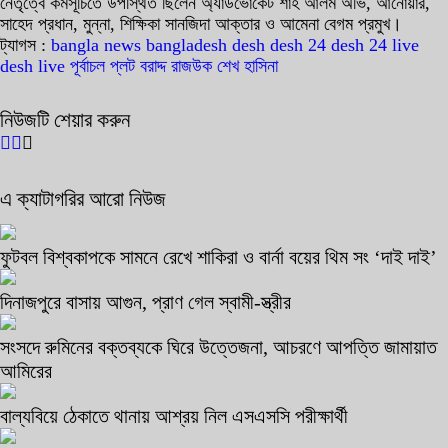
নেতৃত্বে কর্মসূচিতে উপস্থিত ছিলেন অ্যাডভোকেট শাহ আলম অভি, আনোয়ার,
সাহেদ প্রধান, মুন্না, শিক্ষিকা সানজিদা আক্তার ও আমেনা বেগম প্রমুখ।
ট্যাগস :
bangla news
bangladesh
desh
desh 24
desh 24 live
desh live
পূর্বাচল
প্লট বরাদ্দ
রাজউক
শেখ হাসিনা
নিউজটি শেয়ার করুন
এ ক্যাটাগরির আরো নিউজ
ফুটবল বিশ্বকাপকে সামনে রেখে শাকিরা ও বার্না বয়ের থিম সং ‘দাই দাই’
দিনাজপুরে বাসায় আগুন, প্রাণ গেল স্বামী-স্ত্রীর
সংসদে রুমিনের বক্তব্যকে ঘিরে উত্তেজনা, আচরণে আপত্তি জামায়াত
আমিরের
বাল্যবিয়ে ঠেকাতে থানায় আশ্রয় নিল এসএসসি পরীক্ষার্থী