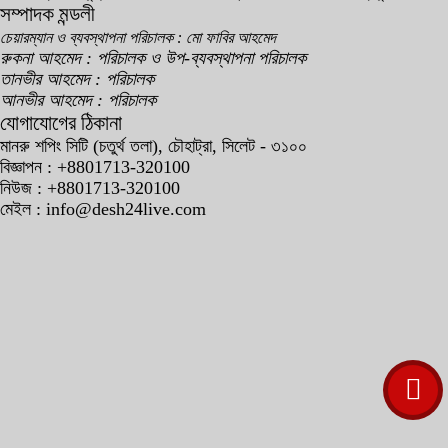
সম্পাদক মন্ডলী
চেয়ারম্যান ও ব্যবস্থাপনা পরিচালক : মো ফাবির আহমেদ
রুকনা আহমেদ : পরিচালক ও উপ-ব্যবস্থাপনা পরিচালক
তানভীর আহমেদ : পরিচালক
আনভীর আহমেদ : পরিচালক
যোগাযোগের ঠিকানা
মানরু শপিং সিটি (চতুর্থ তলা), চৌহাট্রা, সিলেট - ৩১০০
বিজ্ঞাপন : +8801713-320100
নিউজ : +8801713-320100
মেইল : info@desh24live.com