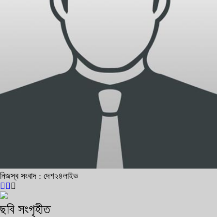
নিজস্ব সংবাদ : দেশ২৪লাইভ
ছবি সংগৃহীত