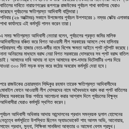
বাতিলের দাবিতে নারায়ণগঞ্জের রূপগঞ্জে রাজউকের পূর্বাচল শাখা কার্যালয় ঘেরাও
করেছেন পূর্বাচলের ক্ষতিগ্রস্ত আদিবাসী বাসিন্দারা।
শনিবার (২৬ অক্টোবর) সকালে উপজেলার পূর্বাচল উপশহরের ১ নম্বর সেক্টর এলাকার
শাখা কার্যালয়ে এই কর্মসূচি পালন করেন তারা।
এ সময় ক্ষতিগ্রস্ত আদিবাসী নেতারা বলেন, পূর্বাচলের প্রকৃত জমির মালিক
আদিবাসীদের বঞ্চিত করে বিগত আওয়ামী লীগ সরকারের আমলে শেখ হাসিনার
পরিবারসহ পাঁচ হাজার নেতা-কর্মীর নামে বিশেষ ক্ষমতা আইনে প্লট লুটপাট করেছে।
নানা অনিয়মের মাধ্যমে বরাদ্দ নেয়া বিগত সরকারের দোসরদের সব প্লট বরাদ্দ বাতিল
চাই। আমাদের দাবি আদায় না হলে আমাদের বাপ-দাদার ভিটেমাটির ওপর দিয়ে
যাওয়া ৩০০ ফিট সড়ক বন্ধ করে কঠোর অবরোধ কর্মসূচি দেয়া হবে।
পরে রাজউকের চেয়ারম্যান সিদ্দিকুর রহমান তারেক ক্ষতিগ্রস্ত আদিবাসীদের
মোবাইল ফোনে আওয়ামী লীগ দোসরদের নামে অবৈধভাবে বরাদ করা প্লট বাতিলের
বিষয়ে সরকারের উচ্চ পর্যায়ে আলোচনা করার আশ্বাস দিলে পূর্বাচলের বিক্ষুব্ধ
আদিবাসীরা ঘেরাও কর্মসূচি স্থগিত করেন।
পূর্বাচল আদিবাসী অধিকার আদায় আন্দোলনের প্রধান সমন্বয়ক দুলাল হোসেনের
নেতৃত্বে কর্মসূচিতে উপস্থিত ছিলেন অ্যাডভোকেট শাহ আলম অভি, আনোয়ার,
সাহেদ প্রধান, মুন্না, শিক্ষিকা সানজিদা আক্তার ও আমেনা বেগম প্রমুখ।