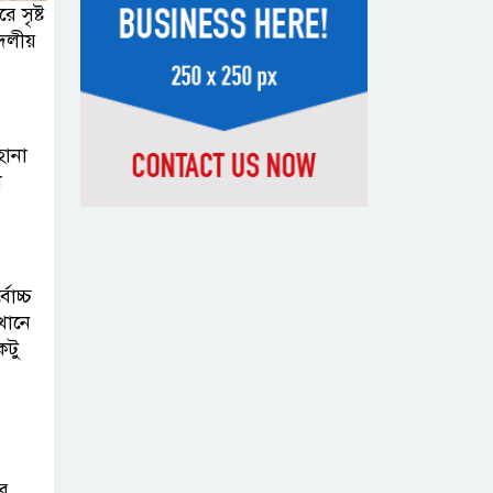
 সৃষ্ট
সন্দেহভাজন
ীদলীয়
আবুঘরবেহ তিন বছর আগে মাকেও
মারধর করেছিলেন
সংসদে নিজেকে
হানা
‘শিশু মুক্তিযোদ্ধা’
া
দাবি করলেন
জামায়াত নেতা তাহের
োচ্চ
সাকিবের পাশাপাশি
খানে
মাশরাফি ও
কটু
দুর্জয়কেও
আলোচনায় আনতে বললেন তামিম
বিএনপির প্রতি আস্থা
হারাচ্ছি: সংসদে
র