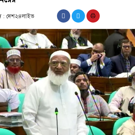
াদ : দেশ২৪লাইভ