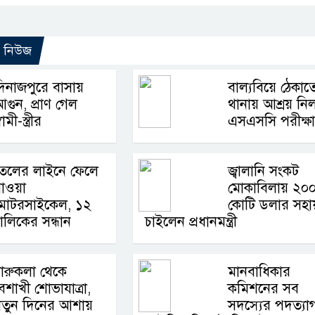
ো নিউজ
িনাজপুরে বাসায়
বাল্যবিয়ে ঠেকাত
গুন, প্রাণ গেল
থানায় আশ্রয় নি
্বামী-স্ত্রীর
এসএসসি পরীক্ষার
তেলের লাইনে ফেলে
জ্বালানি সংকট
যাওয়া
মোকাবিলায় ২০
মোটরসাইকেল, ১২
কোটি ডলার সহা
লিকের সন্ধান
চাইলেন প্রধানমন্ত্রী
ারুকলা থেকে
মানবাধিকার
ৈশাখী শোভাযাত্রা,
কমিশনের সব
নতুন দিনের আশায়
সদস্যের পদত্যা