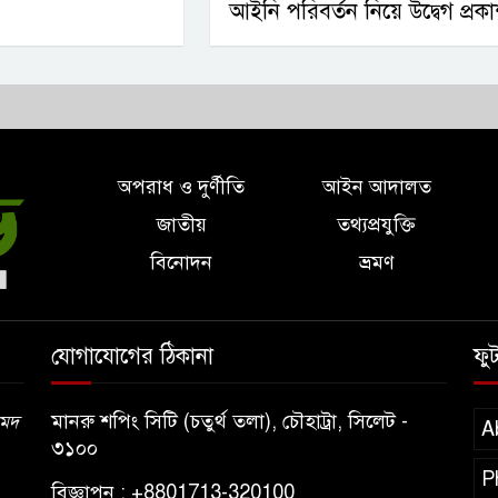
আইনি পরিবর্তন নিয়ে উদ্বেগ প্রক
অপরাধ ও দুর্ণীতি
আইন আদালত
জাতীয়
তথ্যপ্রযুক্তি
বিনোদন
ভ্রমণ
যোগাযোগের ঠিকানা
ফু
মানরু শপিং সিটি (চতুর্থ তলা), চৌহাট্রা, সিলেট -
মেদ
A
৩১০০
P
বিজ্ঞাপন : +8801713-320100