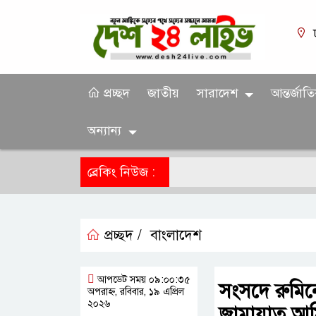
প্রচ্ছদ
জাতীয়
সারাদেশ
আন্তর্জাত
অন্যান্য
ব্রেকিং নিউজ :
প্রচ্ছদ /
বাংলাদেশ
আপডেট সময় ০৯:০০:৩৫
সংসদে রুমিনে
অপরাহ্ন, রবিবার, ১৯ এপ্রিল
২০২৬
জামায়াত আম