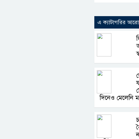
এ ক্যাটাগরির আর
দ
আ
স
দিনেও মেলেনি মা
চ
ব