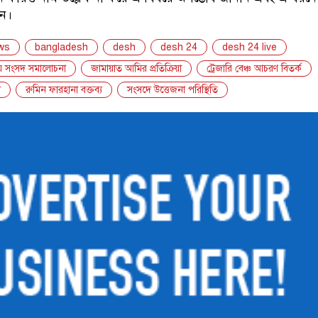
েন।
ws
bangladesh
desh
desh 24
desh 24 live
য় সংসদ সমালোচনা
জামায়াত আমির প্রতিক্রিয়া
ট্রেজারি বেঞ্চ আচরণ বিতর্ক
ু
রুমিন ফারহানা বক্তব্য
সংসদে উত্তেজনা পরিস্থিতি