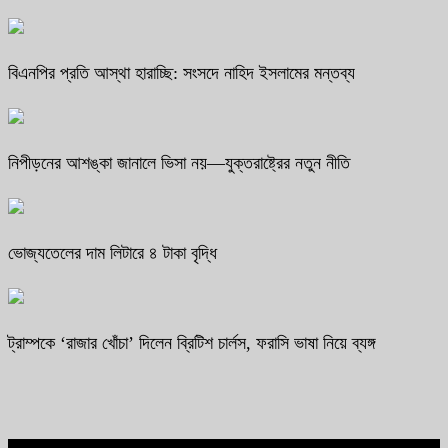
বিএনপির প্রতি আস্থা হারাচ্ছি: সংসদে নাহিদ ইসলামের মন্তব্য
নিপীড়নের আশঙ্কা জানালে ভিসা নয়—যুক্তরাষ্ট্রের নতুন নীতি
ভোজ্যতেলের দাম লিটারে ৪ টাকা বৃদ্ধি
ট্রাম্পকে ‘রাজার খোঁচা’ দিলেন ব্রিটিশ চার্লস, ফরাসি ভাষা নিয়ে ব্যঙ্গ