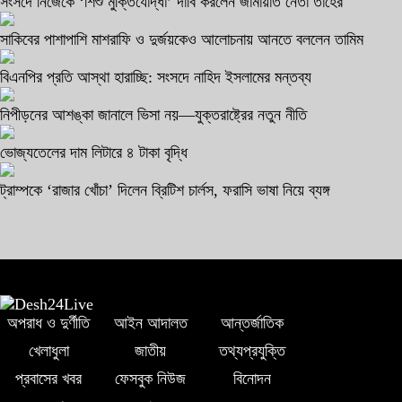
সংসদে নিজেকে ‘শিশু মুক্তিযোদ্ধা’ দাবি করলেন জামায়াত নেতা তাহের
সাকিবের পাশাপাশি মাশরাফি ও দুর্জয়কেও আলোচনায় আনতে বললেন তামিম
বিএনপির প্রতি আস্থা হারাচ্ছি: সংসদে নাহিদ ইসলামের মন্তব্য
নিপীড়নের আশঙ্কা জানালে ভিসা নয়—যুক্তরাষ্ট্রের নতুন নীতি
ভোজ্যতেলের দাম লিটারে ৪ টাকা বৃদ্ধি
ট্রাম্পকে ‘রাজার খোঁচা’ দিলেন ব্রিটিশ চার্লস, ফরাসি ভাষা নিয়ে ব্যঙ্গ
অপরাধ ও দুর্ণীতি
আইন আদালত
আন্তর্জাতিক
খেলাধুলা
জাতীয়
তথ্যপ্রযুক্তি
প্রবাসের খবর
ফেসবুক নিউজ
বিনোদন