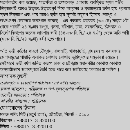
সতর্কবার্তায় বলা হয়েছে, সাতক্ষীরা ও তৎসংলগ্ন এলাকায় অবস্থিত স্থল গভীর
নিম্নচাপটি আরও উত্তর/উত্তরপূর্ব দিকে অগ্রসর ও ক্রমান্বয়ে দুর্বল হয়ে প্রথমে
স্থল নিম্নচাপ এবং পরে আরও দুর্বল হয়ে সুস্পষ্ট লঘুচাপ হিসেবে শেরপুর ও
তৎসংলগ্ন মেঘালয়ে অবস্থান করেছে। এর প্রভাবে শুক্রবার (৩০ মে) সন্ধ্যা ৬টা
থেকে পরবর্তী ২৪ ঘণ্টার রংপুর, খুলনা, বরিশাল, ঢাকা, ময়মনসিংহ, চট্টগ্রাম ও
সিলেট বিভাগের অনেক জায়গায় ভারী (৪৪-৮৮ মি.মি./ ২৪ ঘণ্টা) থেকে অতি ভারী
(৯৮৮ মি.মি./২৪ ঘণ্টা) বর্ষণ হতে পারে।
অতি ভারী বর্ষণের কারণে চট্টগ্রাম, রাঙ্গামাটি, খাগড়াছড়ি, বান্দরবন ও কক্সবাজার
জেলাসমূহের পাহাড়ি এলাকার কোথাও কোথাও ভূমিধ্বসের সম্ভাবনা রয়েছে।
সেইসাথে ভারী বর্ষণ জনিত কারণে ঢাকা ও চট্টগ্রাম মহানগরীর কোথাও কোথাও
অস্থায়ীভাবে জলাবদ্ধতা তৈরি হতে পারে বলে জানিয়েছে আবহাওয়া অফিস।
সম্পাদক মন্ডলী
চেয়ারম্যান ও ব্যবস্থাপনা পরিচালক : মো ফাবির আহমেদ
রুকনা আহমেদ : পরিচালক ও উপ-ব্যবস্থাপনা পরিচালক
তানভীর আহমেদ : পরিচালক
আনভীর আহমেদ : পরিচালক
যোগাযোগের ঠিকানা
মানরু শপিং সিটি (চতুর্থ তলা), চৌহাট্রা, সিলেট - ৩১০০
বিজ্ঞাপন : +8801713-320100
নিউজ : +8801713-320100