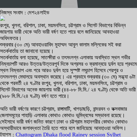
নিজস্ব সংবাদ : দেশ২৪লাইভ
রংপুর, খুলনা, বরিশাল, ঢাকা, ময়মনসিংহ, চট্টগ্রাম ও সিলেট বিভাগের বিভিন্ন
জায়গায় ভারী থেকে অতি ভারী বর্ষণ হতে পারে বলে জানিয়েছে আবহাওয়া
অধিদফতর।
শুক্রবার (৩০ মে) আবহাওয়াবিদ মুহাম্মদ আবুল কালাম মল্লিকের সই করা
সতর্কবার্তায় তা জানানো হয়েছে।
সতর্কবার্তায় বলা হয়েছে, সাতক্ষীরা ও তৎসংলগ্ন এলাকায় অবস্থিত স্থল গভীর
নিম্নচাপটি আরও উত্তর/উত্তরপূর্ব দিকে অগ্রসর ও ক্রমান্বয়ে দুর্বল হয়ে প্রথমে
স্থল নিম্নচাপ এবং পরে আরও দুর্বল হয়ে সুস্পষ্ট লঘুচাপ হিসেবে শেরপুর ও
তৎসংলগ্ন মেঘালয়ে অবস্থান করেছে। এর প্রভাবে শুক্রবার (৩০ মে) সন্ধ্যা ৬টা
থেকে পরবর্তী ২৪ ঘণ্টার রংপুর, খুলনা, বরিশাল, ঢাকা, ময়মনসিংহ, চট্টগ্রাম ও
সিলেট বিভাগের অনেক জায়গায় ভারী (৪৪-৮৮ মি.মি./ ২৪ ঘণ্টা) থেকে অতি ভারী
(৯৮৮ মি.মি./২৪ ঘণ্টা) বর্ষণ হতে পারে।
অতি ভারী বর্ষণের কারণে চট্টগ্রাম, রাঙ্গামাটি, খাগড়াছড়ি, বান্দরবন ও কক্সবাজার
জেলাসমূহের পাহাড়ি এলাকার কোথাও কোথাও ভূমিধ্বসের সম্ভাবনা রয়েছে।
সেইসাথে ভারী বর্ষণ জনিত কারণে ঢাকা ও চট্টগ্রাম মহানগরীর কোথাও কোথাও
অস্থায়ীভাবে জলাবদ্ধতা তৈরি হতে পারে বলে জানিয়েছে আবহাওয়া অফিস।
ট্যাগস :
Chattogram
Dhaka
flood
Rainey session
Sylhet