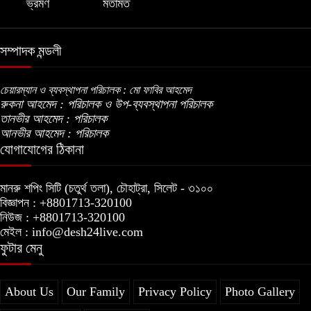
ভ্রমণ
মতামত
সম্পাদক মন্ডলী
চেয়ারম্যান ও ব্যবস্থাপনা পরিচালক : মো ফাবির আহমেদ
রুকনা আহমেদ : পরিচালক ও উপ-ব্যবস্থাপনা পরিচালক
তানভীর আহমেদ : পরিচালক
আনভীর আহমেদ : পরিচালক
যোগাযোগের ঠিকানা
মানরু শপিং সিটি (চতুর্থ তলা), চৌহাট্রা, সিলেট - ৩১০০
বিজ্ঞাপন : +8801713-320100
নিউজ : +8801713-320100
মেইল : info@desh24live.com
ফুটার মেনু
About Us
Our Family
Privacy Policy
Photo Gallery