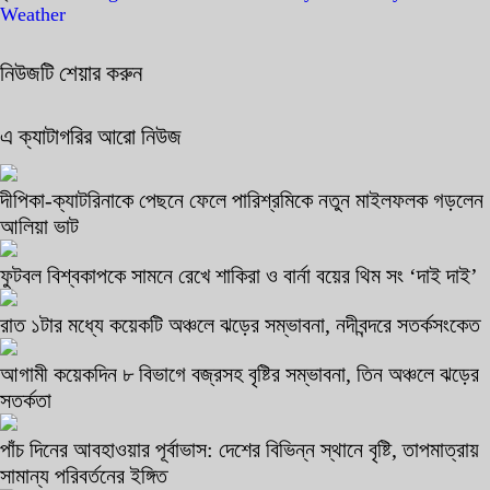
Weather
নিউজটি শেয়ার করুন
এ ক্যাটাগরির আরো নিউজ
দীপিকা-ক্যাটরিনাকে পেছনে ফেলে পারিশ্রমিকে নতুন মাইলফলক গড়লেন
আলিয়া ভাট
ফুটবল বিশ্বকাপকে সামনে রেখে শাকিরা ও বার্না বয়ের থিম সং ‘দাই দাই’
রাত ১টার মধ্যে কয়েকটি অঞ্চলে ঝড়ের সম্ভাবনা, নদীবন্দরে সতর্কসংকেত
আগামী কয়েকদিন ৮ বিভাগে বজ্রসহ বৃষ্টির সম্ভাবনা, তিন অঞ্চলে ঝড়ের
সতর্কতা
পাঁচ দিনের আবহাওয়ার পূর্বাভাস: দেশের বিভিন্ন স্থানে বৃষ্টি, তাপমাত্রায়
সামান্য পরিবর্তনের ইঙ্গিত