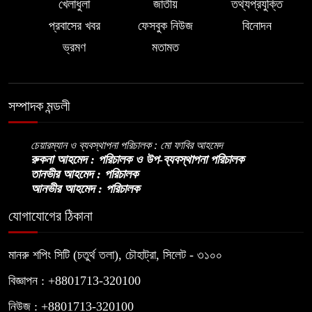
খেলাধুলা
জাতীয়
তথ্যপ্রযুক্তি
নিপীড়নের আশঙ্কা জানালে ভিসা নয়—
প্রবাসের খবর
ফেসবুক নিউজ
বিনোদন
৮
যুক্তরাষ্ট্রের নতুন নীতি
ভ্রমণ
মতামত
ভোজ্যতেলের দাম লিটারে ৪ টাকা বৃদ্ধি
৯
সম্পাদক মন্ডলী
ট্রাম্পকে ‘রাজার খোঁচা’ দিলেন ব্রিটিশ
চেয়ারম্যান ও ব্যবস্থাপনা পরিচালক : মো ফাবির আহমেদ
১০
চার্লস, ফরাসি ভাষা নিয়ে ব্যঙ্গ
রুকনা আহমেদ : পরিচালক ও উপ-ব্যবস্থাপনা পরিচালক
তানভীর আহমেদ : পরিচালক
আনভীর আহমেদ : পরিচালক
যোগাযোগের ঠিকানা
মানরু শপিং সিটি (চতুর্থ তলা), চৌহাট্রা, সিলেট - ৩১০০
বিজ্ঞাপন : +8801713-320100
নিউজ : +8801713-320100