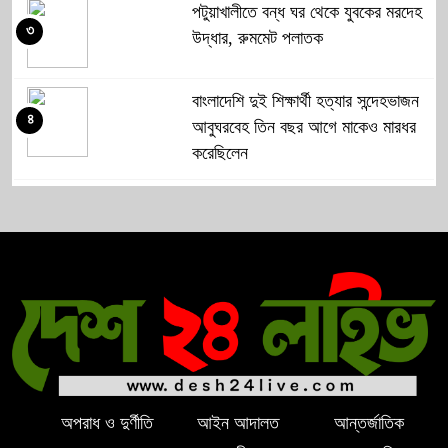
পটুয়াখালীতে বন্ধ ঘর থেকে যুবকের মরদেহ
৩
উদ্ধার, রুমমেট পলাতক
বাংলাদেশি দুই শিক্ষার্থী হত্যার সন্দেহভাজন
৪
আবুঘরবেহ তিন বছর আগে মাকেও মারধর
করেছিলেন
সংসদে নিজেকে ‘শিশু মুক্তিযোদ্ধা’ দাবি
৫
করলেন জামায়াত নেতা তাহের
সাকিবের পাশাপাশি মাশরাফি ও দুর্জয়কেও
৬
আলোচনায় আনতে বললেন তামিম
বিএনপির প্রতি আস্থা হারাচ্ছি: সংসদে
৭
নাহিদ ইসলামের মন্তব্য
অপরাধ ও দুর্ণীতি
আইন আদালত
আন্তর্জাতিক