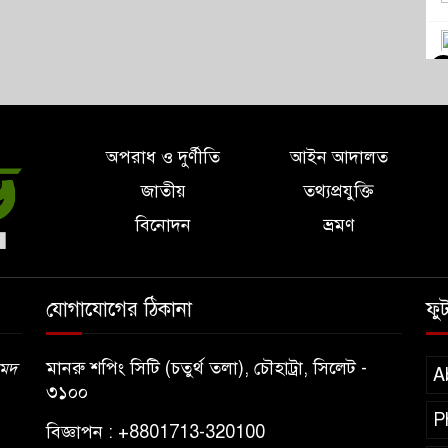
ম
অপরাধ ও দুর্ণীতি
আইন আদালত
জাতীয়
তথ্যপ্রযুক্তি
বিনোদন
ভ্রমণ
যোগাযোগের ঠিকানা
ফু
মানরু শপিং সিটি (চতুর্থ তলা), চৌহাট্রা, সিলেট -
মেদ
ত
A
৩১০০
P
বিজ্ঞাপন : +8801713-320100