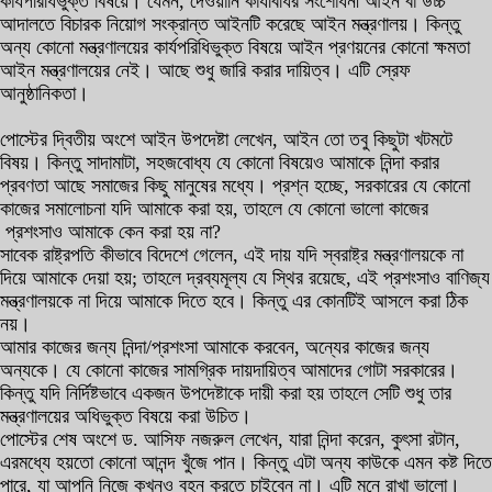
কার্যপরিধিভুক্ত বিষয়ে। যেমন, দেওয়ানি কার্যবিধির সংশোধনী আইন বা উচ্চ
আদালতে বিচারক নিয়োগ সংক্রান্ত আইনটি করেছে আইন মন্ত্রণালয়। কিন্তু
অন্য কোনো মন্ত্রণালয়ের কার্যপরিধিভুক্ত বিষয়ে আইন প্রণয়নের কোনো ক্ষমতা
আইন মন্ত্রণালয়ের নেই। আছে শুধু জারি করার দায়িত্ব। এটি স্রেফ
আনুষ্ঠানিকতা।
পোস্টের দ্বিতীয় অংশে আইন উপদেষ্টা লেখেন, আইন তো তবু কিছুটা খটমটে
বিষয়। কিন্তু সাদামাটা, সহজবোধ্য যে কোনো বিষয়েও আমাকে নিন্দা করার
প্রবণতা আছে সমাজের কিছু মানুষের মধ্যে। প্রশ্ন হচ্ছে, সরকারের যে কোনো
কাজের সমালোচনা যদি আমাকে করা হয়, তাহলে যে কোনো ভালো কাজের
প্রশংসাও আমাকে কেন করা হয় না?
সাবেক রাষ্ট্রপতি কীভাবে বিদেশে গেলেন, এই দায় যদি স্বরাষ্ট্র মন্ত্রণালয়কে না
দিয়ে আমাকে দেয়া হয়; তাহলে দ্রব্যমূল্য যে স্থির রয়েছে, এই প্রশংসাও বাণিজ্য
মন্ত্রণালয়কে না দিয়ে আমাকে দিতে হবে। কিন্তু এর কোনটিই আসলে করা ঠিক
নয়।
আমার কাজের জন্য নিন্দা/প্রশংসা আমাকে করবেন, অন্যের কাজের জন্য
অন্যকে। যে কোনো কাজের সামগ্রিক দায়দায়িত্ব আমাদের গোটা সরকারের।
কিন্তু যদি নির্দিষ্টভাবে একজন উপদেষ্টাকে দায়ী করা হয় তাহলে সেটি শুধু তার
মন্ত্রণালয়ের অধিভুক্ত বিষয়ে করা উচিত।
পোস্টের শেষ অংশে ড. আসিফ নজরুল লেখেন, যারা নিন্দা করেন, কুৎসা রটান,
এরমধ্যে হয়তো কোনো আনন্দ খুঁজে পান। কিন্তু এটা অন্য কাউকে এমন কষ্ট দিতে
পারে, যা আপনি নিজে কখনও বহন করতে চাইবেন না। এটি মনে রাখা ভালো।