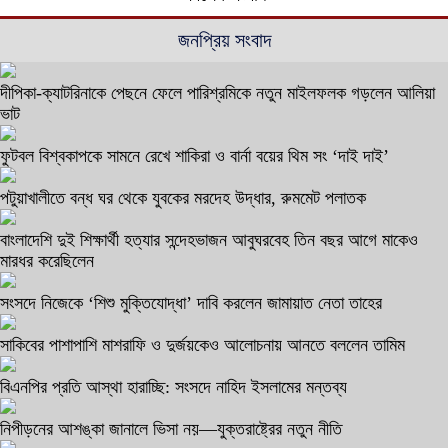
জনপ্রিয় সংবাদ
দীপিকা-ক্যাটরিনাকে পেছনে ফেলে পারিশ্রমিকে নতুন মাইলফলক গড়লেন আলিয়া
ভাট
ফুটবল বিশ্বকাপকে সামনে রেখে শাকিরা ও বার্না বয়ের থিম সং ‘দাই দাই’
পটুয়াখালীতে বন্ধ ঘর থেকে যুবকের মরদেহ উদ্ধার, রুমমেট পলাতক
বাংলাদেশি দুই শিক্ষার্থী হত্যার সন্দেহভাজন আবুঘরবেহ তিন বছর আগে মাকেও
মারধর করেছিলেন
সংসদে নিজেকে ‘শিশু মুক্তিযোদ্ধা’ দাবি করলেন জামায়াত নেতা তাহের
সাকিবের পাশাপাশি মাশরাফি ও দুর্জয়কেও আলোচনায় আনতে বললেন তামিম
বিএনপির প্রতি আস্থা হারাচ্ছি: সংসদে নাহিদ ইসলামের মন্তব্য
নিপীড়নের আশঙ্কা জানালে ভিসা নয়—যুক্তরাষ্ট্রের নতুন নীতি