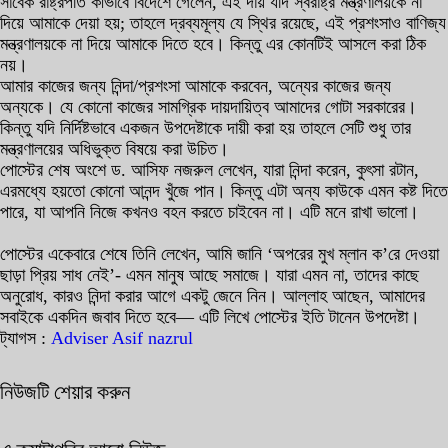
সাবেক রাষ্ট্রপতি কীভাবে বিদেশে গেলেন, এই দায় যদি স্বরাষ্ট্র মন্ত্রণালয়কে না
দিয়ে আমাকে দেয়া হয়; তাহলে দ্রব্যমূল্য যে স্থির রয়েছে, এই প্রশংসাও বাণিজ্য
মন্ত্রণালয়কে না দিয়ে আমাকে দিতে হবে। কিন্তু এর কোনটিই আসলে করা ঠিক
নয়।
আমার কাজের জন্য নিন্দা/প্রশংসা আমাকে করবেন, অন্যের কাজের জন্য
অন্যকে। যে কোনো কাজের সামগ্রিক দায়দায়িত্ব আমাদের গোটা সরকারের।
কিন্তু যদি নির্দিষ্টভাবে একজন উপদেষ্টাকে দায়ী করা হয় তাহলে সেটি শুধু তার
মন্ত্রণালয়ের অধিভুক্ত বিষয়ে করা উচিত।
পোস্টের শেষ অংশে ড. আসিফ নজরুল লেখেন, যারা নিন্দা করেন, কুৎসা রটান,
এরমধ্যে হয়তো কোনো আনন্দ খুঁজে পান। কিন্তু এটা অন্য কাউকে এমন কষ্ট দিতে
পারে, যা আপনি নিজে কখনও বহন করতে চাইবেন না। এটি মনে রাখা ভালো।
পোস্টের একেবারে শেষে তিনি লেখেন, আমি জানি ‘অপরের মুখ ম্লান ক’রে দেওয়া
ছাড়া প্রিয় সাধ নেই’- এমন মানুষ আছে সমাজে। যারা এমন না, তাদের কাছে
অনুরোধ, কারও নিন্দা করার আগে একটু জেনে নিন। আল্লাহ আছেন, আমাদের
সবাইকে একদিন জবাব দিতে হবে— এটি লিখে পোস্টের ইতি টানেন উপদেষ্টা।
ট্যাগস :
Adviser
Asif nazrul
নিউজটি শেয়ার করুন