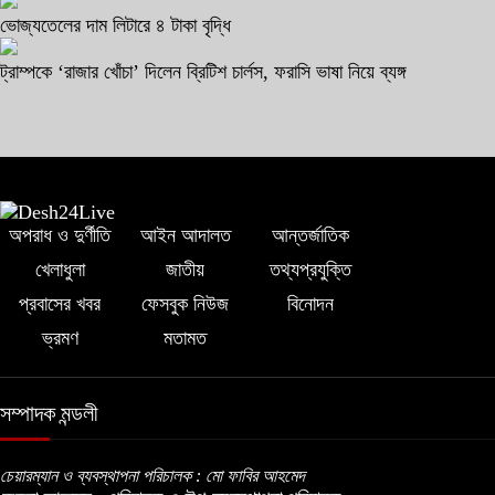
ভোজ্যতেলের দাম লিটারে ৪ টাকা বৃদ্ধি
ট্রাম্পকে ‘রাজার খোঁচা’ দিলেন ব্রিটিশ চার্লস, ফরাসি ভাষা নিয়ে ব্যঙ্গ
অপরাধ ও দুর্ণীতি
আইন আদালত
আন্তর্জাতিক
খেলাধুলা
জাতীয়
তথ্যপ্রযুক্তি
প্রবাসের খবর
ফেসবুক নিউজ
বিনোদন
ভ্রমণ
মতামত
সম্পাদক মন্ডলী
চেয়ারম্যান ও ব্যবস্থাপনা পরিচালক : মো ফাবির আহমেদ