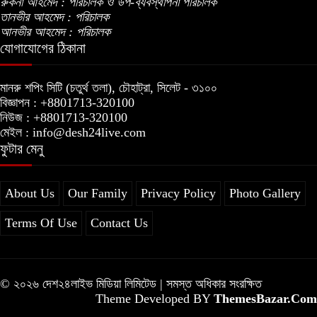
রুকনা আহমেদ : পরিচালক ও উপ-ব্যবস্থাপনা পরিচালক
তানভীর আহমেদ : পরিচালক
আনভীর আহমেদ : পরিচালক
যোগাযোগের ঠিকানা
মানরু শপিং সিটি (চতুর্থ তলা), চৌহাট্রা, সিলেট - ৩১০০
বিজ্ঞাপন : +8801713-320100
নিউজ : +8801713-320100
মেইল : info@desh24live.com
ফুটার মেনু
About Us
Our Family
Privacy Policy
Photo Gallery
Terms Of Use
Contact Us
© ২০২৬ দেশ২৪লাইভ মিডিয়া লিমিটেড | সমস্ত অধিকার সংরক্ষিত
Theme Developed BY
ThemesBazar.Com