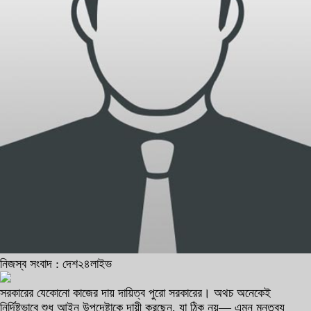
নিজস্ব সংবাদ : দেশ২৪লাইভ
সরকারের যেকোনো কাজের দায় দায়িত্ব পুরো সরকারের। অথচ অনেকেই
নির্দিষ্টভাবে শুধু আইন উপদেষ্টাকে দায়ী করছেন, যা ঠিক নয়— এমন মন্তব্য