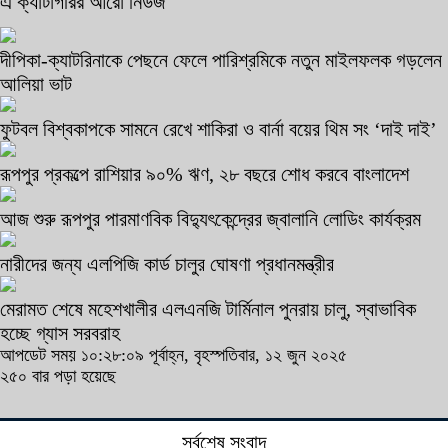
এ ক্যাটাগরির আরো নিউজ
দীপিকা-ক্যাটরিনাকে পেছনে ফেলে পারিশ্রমিকে নতুন মাইলফলক গড়লেন
আলিয়া ভাট
ফুটবল বিশ্বকাপকে সামনে রেখে শাকিরা ও বার্না বয়ের থিম সং ‘দাই দাই’
রূপপুর প্রকল্পে রাশিয়ার ৯০% ঋণ, ২৮ বছরে শোধ করবে বাংলাদেশ
আজ শুরু রূপপুর পারমাণবিক বিদ্যুৎকেন্দ্রের জ্বালানি লোডিং কার্যক্রম
নারীদের জন্য এলপিজি কার্ড চালুর ঘোষণা প্রধানমন্ত্রীর
মেরামত শেষে মহেশখালীর এলএনজি টার্মিনাল পুনরায় চালু, স্বাভাবিক
হচ্ছে গ্যাস সরবরাহ
আপডেট সময় ১০:২৮:০৯ পূর্বাহ্ন, বৃহস্পতিবার, ১২ জুন ২০২৫
২৫০ বার পড়া হয়েছে
সর্বশেষ সংবাদ