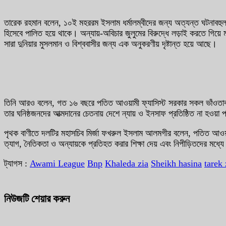
তারেক রহমান বলেন, ১০ই মহররম ইসলাম ধর্মালম্বীদের জন্য অত্যন্ত ঘটনাবহুল 
হিসেবে পালিত হয়ে থাকে। অন্যায়-অবিচার জুলুমের বিরুদ্ধে লড়াই করতে গিয়ে
সারা দুনিয়ার মুসলমান ও বিশ্ববাসীর জন্য এক অনুকরণীয় দৃষ্টান্ত হয়ে আছে।
তিনি আরও বলেন, গত ১৬ বছরে পতিত আওয়ামী ফ্যাসিস্ট সরকার সকল ভাঁওতাবাজীর 
তার ঘনিষ্ঠজনদের আত্মদানের চেতনায় দেশে ন্যায় ও ইনসাফ প্রতিষ্ঠিত না হওয়া প
পৃথক বাণীতে দলটির মহাসচিব মির্জা ফখরুল ইসলাম আলমগীর বলেন, পতিত আওয়াম
ত্যাগ, নৈতিকতা ও অন্যায়কে প্রতিহত করার শিক্ষা দেয় এবং নিপীড়িতদের মধ্য
ট্যাগস :
Awami League
Bnp
Khaleda zia
Sheikh hasina
tarek 
নিউজটি শেয়ার করুন