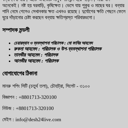
অনেকেই। নষ্ট হয় ঘরবাড়ি, কৃষিক্ষেত। ভেসে যায় পুকুর ও মাছের ঘর। বন্যার
পানি নেমে গেলেও সেখানকার ক্ষত এখনও রয়েছে। দুর্যোগের ক্ষতি পেছনে ফেলে
ঘুরে দাঁড়ানোর চেষ্টা করছেন বন্যায় ক্ষতিগ্রস্ত পরিবারগুলো।
সম্পাদক মন্ডলী
চেয়ারম্যান ও ব্যবস্থাপনা পরিচালক : মো ফাবির আহমেদ
রুকনা আহমেদ : পরিচালক ও উপ-ব্যবস্থাপনা পরিচালক
তানভীর আহমেদ : পরিচালক
আনভীর আহমেদ : পরিচালক
যোগাযোগের ঠিকানা
মানরু শপিং সিটি (চতুর্থ তলা), চৌহাট্রা, সিলেট - ৩১০০
বিজ্ঞাপন : +8801713-320100
নিউজ : +8801713-320100
মেইল : info@desh24live.com