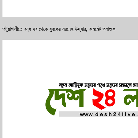
পটুয়াখালীতে বন্ধ ঘর থেকে যুবকের মরদেহ উদ্ধার, রুমমেট পলাতক