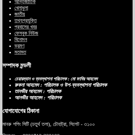
আন্তর্জাতিক
খেলাধুলা
জাতীয়
তথ্যপ্রযুক্তি
প্রবাসের খবর
ফেসবুক নিউজ
বিনোদন
ভ্রমণ
মতামত
সম্পাদক মন্ডলী
চেয়ারম্যান ও ব্যবস্থাপনা পরিচালক : মো ফাবির আহমেদ
রুকনা আহমেদ : পরিচালক ও উপ-ব্যবস্থাপনা পরিচালক
তানভীর আহমেদ : পরিচালক
আনভীর আহমেদ : পরিচালক
যোগাযোগের ঠিকানা
মানরু শপিং সিটি (চতুর্থ তলা), চৌহাট্রা, সিলেট - ৩১০০