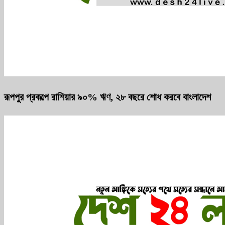
রূপপুর প্রকল্পে রাশিয়ার ৯০% ঋণ, ২৮ বছরে শোধ করবে বাংলাদেশ