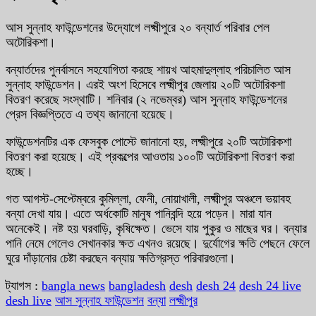
আস সুন্নাহ ফাউন্ডেশনের উদ্যোগে লক্ষ্মীপুরে ২০ বন্যার্ত পরিবার পেল
অটোরিকশা।
বন্যার্তদের পুনর্বাসনে সহযোগিতা করছে শায়খ আহমাদুল্লাহ পরিচালিত আস
সুন্নাহ ফাউন্ডেশন। এরই অংশ হিসেবে লক্ষ্মীপুর জেলায় ২০টি অটোরিকশা
বিতরণ করেছে সংস্থাটি। শনিবার (২ নভেম্বর) আস সুন্নাহ ফাউন্ডেশনের
প্রেস বিজ্ঞপ্তিতে এ তথ্য জানানো হয়েছে।
ফাউন্ডেশনটির এক ফেসবুক পোস্টে জানানো হয়, লক্ষ্মীপুরে ২০টি অটোরিকশা
বিতরণ করা হয়েছে। এই প্রকল্পের আওতায় ১০০টি অটোরিকশা বিতরণ করা
হচ্ছে।
গত আগস্ট-সেপ্টেম্বরে কুমিল্লা, ফেনী, নোয়াখালী, লক্ষ্মীপুর অঞ্চলে ভয়াবহ
বন্যা দেখা যায়। এতে অর্ধকোটি মানুষ পানিবন্দি হয়ে পড়েন। মারা যান
অনেকেই। নষ্ট হয় ঘরবাড়ি, কৃষিক্ষেত। ভেসে যায় পুকুর ও মাছের ঘর। বন্যার
পানি নেমে গেলেও সেখানকার ক্ষত এখনও রয়েছে। দুর্যোগের ক্ষতি পেছনে ফেলে
ঘুরে দাঁড়ানোর চেষ্টা করছেন বন্যায় ক্ষতিগ্রস্ত পরিবারগুলো।
ট্যাগস :
bangla news
bangladesh
desh
desh 24
desh 24 live
desh live
আস সুন্নাহ ফাউন্ডেশন
বন্যা
লক্ষ্মীপুর