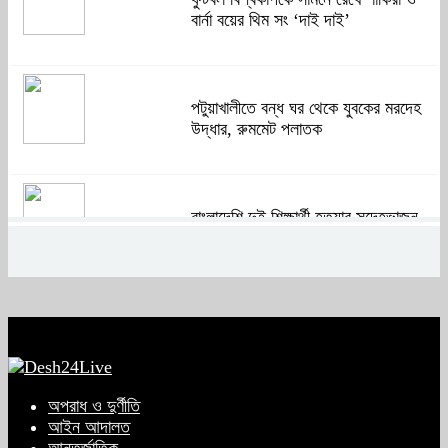
বার্না বয়ের থিম সং ‘দাই দাই’
পটুয়াখালীতে বন্ধ ঘর থেকে যুবকের মরদেহ
উদ্ধার, রুমমেট পলাতক
বাংলাদেশি দুই শিক্ষার্থী হত্যার সন্দেহভাজন
আবুঘরবেহ তিন বছর আগে মাকেও মারধর
করেছিলেন
সংসদে নিজেকে ‘শিশু মুক্তিযোদ্ধা’ দাবি
করলেন জামায়াত নেতা তাহের
অপরাধ ও দুর্ণীতি
আইন আদালত