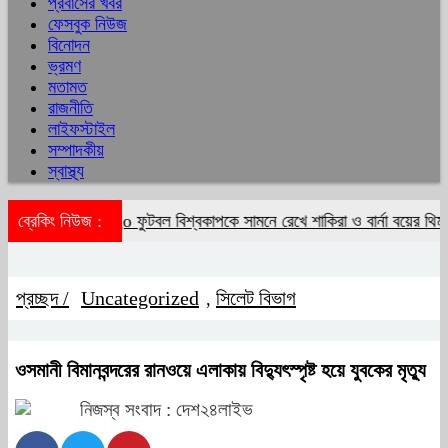
প্রবাসের খবর
ফেসবুক নিউজ
বিনোদন
ভ্রমণ
মতামত
রাজনীতি
লাইফস্টাইল
সম্পাদকীয়
স্বাস্থ্য
আলিয়া ভাট
ব্রেকিং নিউজ :
ফুটবল বিশ্বকাপকে সামনে রেখে শাকিরা ও বার্না বয়ের থিম সং 
প্রচ্ছদ /
Uncategorized
সিলেট বিভাগ
,
ওসমানী বিমানবন্দরের রানওয়ে এলাকায় বিদ্যুৎস্পৃষ্ট হয়ে যুবকের মৃত্যু
নিজস্ব সংবাদ : দেশ২৪লাইভ