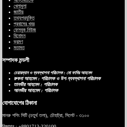
আন্তর্জাতিক
সাকিবের পাশাপাশি মাশরাফি ও দুর্জয়কেও
খেলাধুলা
আলোচনায় আনতে বললেন তামিম
জাতীয়
তথ্যপ্রযুক্তি
প্রবাসের খবর
ফেসবুক নিউজ
বিএনপির প্রতি আস্থা হারাচ্ছি: সংসদে নাহিদ
বিনোদন
ইসলামের মন্তব্য
ভ্রমণ
মতামত
সম্পাদক মন্ডলী
নিপীড়নের আশঙ্কা জানালে ভিসা নয়—
যুক্তরাষ্ট্রের নতুন নীতি
চেয়ারম্যান ও ব্যবস্থাপনা পরিচালক : মো ফাবির আহমেদ
রুকনা আহমেদ : পরিচালক ও উপ-ব্যবস্থাপনা পরিচালক
তানভীর আহমেদ : পরিচালক
আনভীর আহমেদ : পরিচালক
ভোজ্যতেলের দাম লিটারে ৪ টাকা বৃদ্ধি
যোগাযোগের ঠিকানা
মানরু শপিং সিটি (চতুর্থ তলা), চৌহাট্রা, সিলেট - ৩১০০
ট্রাম্পকে ‘রাজার খোঁচা’ দিলেন ব্রিটিশ চার্লস,
ফরাসি ভাষা নিয়ে ব্যঙ্গ
বিজ্ঞাপন : +8801713-320100