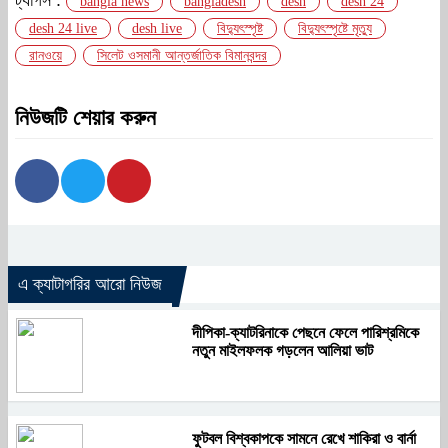
ট্যাগস :
bangla news
bangladesh
desh
desh 24
desh 24 live
desh live
বিদ্যুৎস্পৃষ্ট
বিদ্যুৎস্পৃষ্টে মৃত্যু
রানওয়ে
সিলেট ওসমানী আন্তর্জাতিক বিমানবন্দর
নিউজটি শেয়ার করুন
এ ক্যাটাগরির আরো নিউজ
দীপিকা-ক্যাটরিনাকে পেছনে ফেলে পারিশ্রমিকে
নতুন মাইলফলক গড়লেন আলিয়া ভাট
ফুটবল বিশ্বকাপকে সামনে রেখে শাকিরা ও বার্না