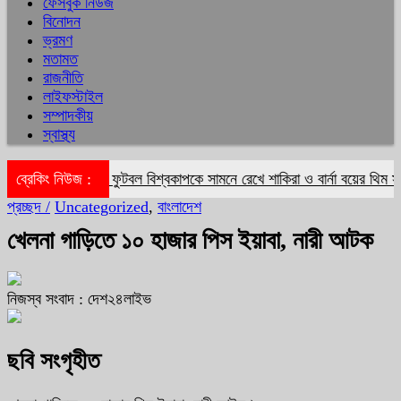
ফেসবুক নিউজ
বিনোদন
ভ্রমণ
মতামত
রাজনীতি
লাইফস্টাইল
সম্পাদকীয়
স্বাস্থ্য
য়া ভাট
ব্রেকিং নিউজ :
ফুটবল বিশ্বকাপকে সামনে রেখে শাকিরা ও বার্না বয়ের থিম সং ‘দ
প্রচ্ছদ /
Uncategorized
,
বাংলাদেশ
খেলনা গাড়িতে ১০ হাজার পিস ইয়াবা, নারী আটক
নিজস্ব সংবাদ : দেশ২৪লাইভ
ছবি সংগৃহীত