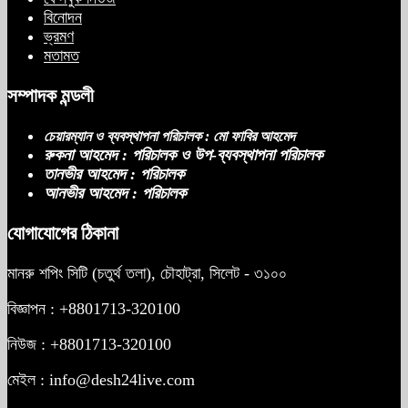
বিনোদন
ভ্রমণ
মতামত
সম্পাদক মন্ডলী
চেয়ারম্যান ও ব্যবস্থাপনা পরিচালক : মো ফাবির আহমেদ
রুকনা আহমেদ : পরিচালক ও উপ-ব্যবস্থাপনা পরিচালক
তানভীর আহমেদ : পরিচালক
আনভীর আহমেদ : পরিচালক
যোগাযোগের ঠিকানা
মানরু শপিং সিটি (চতুর্থ তলা), চৌহাট্রা, সিলেট - ৩১০০
বিজ্ঞাপন : +8801713-320100
নিউজ : +8801713-320100
মেইল : info@desh24live.com