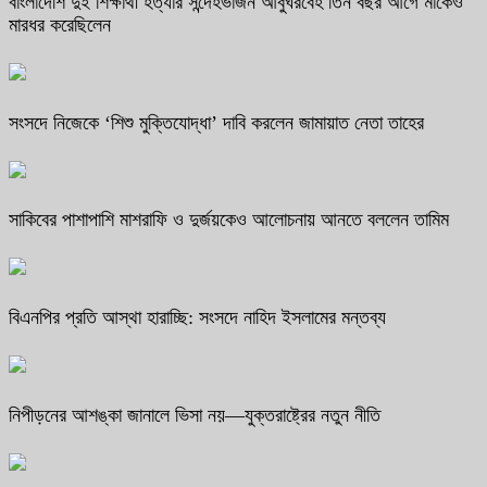
বাংলাদেশি দুই শিক্ষার্থী হত্যার সন্দেহভাজন আবুঘরবেহ তিন বছর আগে মাকেও
মারধর করেছিলেন
সংসদে নিজেকে ‘শিশু মুক্তিযোদ্ধা’ দাবি করলেন জামায়াত নেতা তাহের
সাকিবের পাশাপাশি মাশরাফি ও দুর্জয়কেও আলোচনায় আনতে বললেন তামিম
বিএনপির প্রতি আস্থা হারাচ্ছি: সংসদে নাহিদ ইসলামের মন্তব্য
নিপীড়নের আশঙ্কা জানালে ভিসা নয়—যুক্তরাষ্ট্রের নতুন নীতি