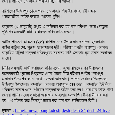
খেলনা গাড়িতে ১০ হাজার পিস ইয়াবা, নারী আটক।
বরিশালের উজিরপুর থেকে প্রায় ১০ হাজার পিস ইয়াবাসহ নারী মাদক
পাচারকারীকে আটক করেছে গোয়েন্দা পুলিশ।
শুক্রবার (৩ জানুয়ারি) দুপুরে এ অভিযান করা হয় বলে বরিশাল জেলা গোয়েন্দা
পুলিশের এসআই কাজী ওবায়দুল কবির জানিয়েছেন।
আটক শান্তনা আক্তার (২৫) বরিশাল সদর উপজেলার কাগাশুরা হাওলাদার
বাড়ির বাসিন্দা মো. সুরুজ হাওলাদারের স্ত্রী। বরিশাল নগরীর পলাশপুর এলাকার
ভাড়াটিয়া বাসিন্দা শান্তনা উজিরপুরের দামোদর কাঠি এলাকার মৃত হাসান সরদারের
মেয়ে।
ডিবির এসআই কাজী ওবায়দুল কবির বলেন, জুম্মা নামাজের পর উপজেলার
দামোদরকাঠি গ্রামের পিত্রালয় থেকে ইয়াবা নিয়ে বরিশাল নগরীর পলাশপুর
এলাকার উদ্দেশ্যে রওনা দেয়া শান্তনা আক্তার। গোপন সংবাদের ভিত্তিতে
উজিরপুর উপজেলার বামরাইল এলাকায় অবস্থান নেন তারা। বামরাইল ইউনিয়ন
পরিষদের সামনে এসে পৌঁছালে শান্তনাকে আটক করা হয়। পরে তার কাছে থাকা
খেলনা গাড়ির মধ্যে লুকানো অবস্থায় ৯ হাজার ৯০৩ পিস ইয়াবা উদ্ধার করা
হয়। এ ঘটনায় তার বিরুদ্ধে মামলা করা হবে বলে জানিয়েছেন তিনি।
ট্যাগস :
bangla news
bangladesh
desh
desh 24
desh 24 live