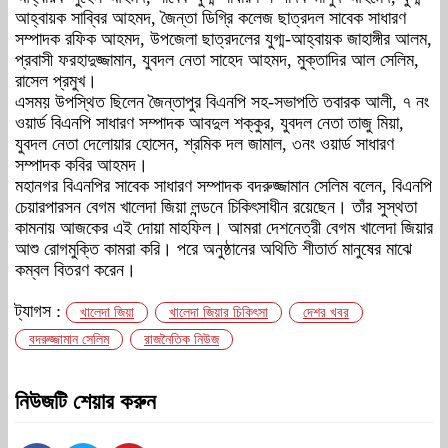
আহ্বায়ক সাব্বির আহমদ, জৈন্তা ডিগ্রি কলেজ ছাত্রদল সাবেক সাধারণ
সম্পাদক রফিক আহমদ, উপজেলা ছাত্রদলের যুগ্ম-আহ্বায়ক জাহাঙ্গীর আলম,
প্রবাসী ফরহাদুজ্জামান, যুবদল নেতা সাহেদ আহমদ, মুক্তাদির আল সেলিম,
রাসেল প্রমুখ।
এসময় উপস্থিত ছিলেন জৈন্তাপুর বিএনপি সহ-সভাপতি তবারক আলী, ৭ নং
ওয়ার্ড বিএনপি সাধারণ সম্পাদক আবদুল শক্কুর, যুবদল নেতা তাজু মিয়া,
যুবদল নেতা দেলোয়ার হোসেন, শ্রমিক দল জামাল, ৩নং ওয়ার্ড সাধারণ
সম্পাদক কবির আহমদ।
মহানগর বিএনপির সাবেক সাধারণ সম্পাদক বদরুজ্জামান সেলিম বলেন, বিএনপি
চেয়ারপারসন বেগম খালেদা জিয়া লন্ডনে চিকিৎসাধীন রয়েছেন। তাঁর সুস্থতা
কামনায় আজকের এই দোয়া মাহফিল। আমরা দেশনেত্রী বেগম খালেদা জিয়ার
আশু রোগমুক্তি কামরা করি। পরে অনুষ্ঠানের অথিতি শীতার্ত মানুষের মাঝে
কম্বল বিতরণ করেন।
ট্যাগস :
খালেদা জিয়া
খালেদা জিয়ার চিকিৎসা
দেশর খবর
বদরুজ্জামান সেলিম
রাজনৈতিক নিউজ
নিউজটি শেয়ার করুন