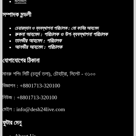
মতামত
সম্পাদক মন্ডলী
নিপীড়নের আশঙ্কা জানালে ভিসা নয়—
যুক্তরাষ্ট্রের নতুন নীতি
চেয়ারম্যান ও ব্যবস্থাপনা পরিচালক : মো ফাবির আহমেদ
রুকনা আহমেদ : পরিচালক ও উপ-ব্যবস্থাপনা পরিচালক
তানভীর আহমেদ : পরিচালক
আনভীর আহমেদ : পরিচালক
ভোজ্যতেলের দাম লিটারে ৪ টাকা বৃদ্ধি
যোগাযোগের ঠিকানা
মানরু শপিং সিটি (চতুর্থ তলা), চৌহাট্রা, সিলেট - ৩১০০
ট্রাম্পকে ‘রাজার খোঁচা’ দিলেন ব্রিটিশ চার্লস,
ফরাসি ভাষা নিয়ে ব্যঙ্গ
বিজ্ঞাপন : +8801713-320100
নিউজ : +8801713-320100
মেইল : info@desh24live.com
ফুটার মেনু