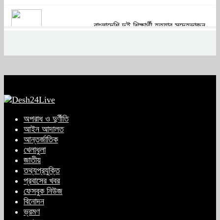
বাংলাদেশি দুই শিক্ষার্থী হত্যার সন্দেহভাজন
আবুঘরবেহ তিন বছর আগে মাকেও মারধর
করেছিলেন
সংসদে নিজেকে ‘শিশু মুক্তিযোদ্ধা’ দাবি
করলেন জামায়াত নেতা তাহের
অপরাধ ও দুর্ণীতি
আইন আদালত
আন্তর্জাতিক
সাকিবের পাশাপাশি মাশরাফি ও দুর্জয়কেও
খেলাধুলা
আলোচনায় আনতে বললেন তামিম
জাতীয়
তথ্যপ্রযুক্তি
প্রবাসের খবর
ফেসবুক নিউজ
বিএনপির প্রতি আস্থা হারাচ্ছি: সংসদে নাহিদ
বিনোদন
ইসলামের মন্তব্য
ভ্রমণ