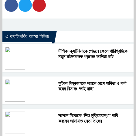
এ ক্যাটাগরির আরো নিউজ
দীপিকা-ক্যাটরিনাকে পেছনে ফেলে পারিশ্রমিকে
নতুন মাইলফলক গড়লেন আলিয়া ভাট
ফুটবল বিশ্বকাপকে সামনে রেখে শাকিরা ও বার্না
বয়ের থিম সং ‘দাই দাই’
সংসদে নিজেকে ‘শিশু মুক্তিযোদ্ধা’ দাবি
করলেন জামায়াত নেতা তাহের