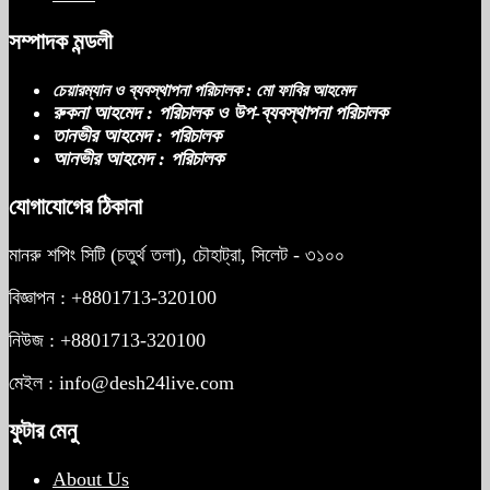
সম্পাদক মন্ডলী
চেয়ারম্যান ও ব্যবস্থাপনা পরিচালক : মো ফাবির আহমেদ
রুকনা আহমেদ : পরিচালক ও উপ-ব্যবস্থাপনা পরিচালক
তানভীর আহমেদ : পরিচালক
আনভীর আহমেদ : পরিচালক
যোগাযোগের ঠিকানা
মানরু শপিং সিটি (চতুর্থ তলা), চৌহাট্রা, সিলেট - ৩১০০
বিজ্ঞাপন : +8801713-320100
নিউজ : +8801713-320100
মেইল : info@desh24live.com
ফুটার মেনু
About Us