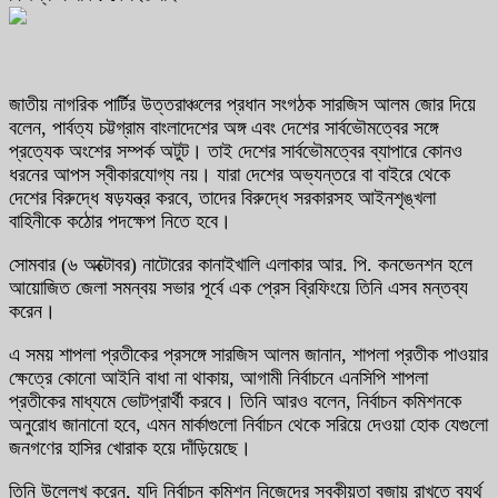
জাতীয় নাগরিক পার্টির উত্তরাঞ্চলের প্রধান সংগঠক সারজিস আলম জোর দিয়ে
বলেন, পার্বত্য চট্টগ্রাম বাংলাদেশের অঙ্গ এবং দেশের সার্বভৌমত্বের সঙ্গে
প্রত্যেক অংশের সম্পর্ক অটুট। তাই দেশের সার্বভৌমত্বের ব্যাপারে কোনও
ধরনের আপস স্বীকারযোগ্য নয়। যারা দেশের অভ্যন্তরে বা বাইরে থেকে
দেশের বিরুদ্ধে ষড়যন্ত্র করবে, তাদের বিরুদ্ধে সরকারসহ আইনশৃঙ্খলা
বাহিনীকে কঠোর পদক্ষেপ নিতে হবে।
সোমবার (৬ অক্টোবর) নাটোরের কানাইখালি এলাকার আর. পি. কনভেনশন হলে
আয়োজিত জেলা সমন্বয় সভার পূর্বে এক প্রেস ব্রিফিংয়ে তিনি এসব মন্তব্য
করেন।
এ সময় শাপলা প্রতীকের প্রসঙ্গে সারজিস আলম জানান, শাপলা প্রতীক পাওয়ার
ক্ষেত্রে কোনো আইনি বাধা না থাকায়, আগামী নির্বাচনে এনসিপি শাপলা
প্রতীকের মাধ্যমে ভোটপ্রার্থী করবে। তিনি আরও বলেন, নির্বাচন কমিশনকে
অনুরোধ জানানো হবে, এমন মার্কাগুলো নির্বাচন থেকে সরিয়ে দেওয়া হোক যেগুলো
জনগণের হাসির খোরাক হয়ে দাঁড়িয়েছে।
তিনি উল্লেখ করেন, যদি নির্বাচন কমিশন নিজেদের স্বকীয়তা বজায় রাখতে ব্যর্থ