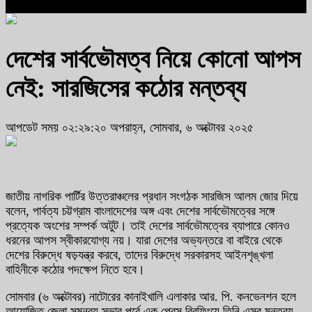
দেশের সার্বভৌমত্ব নিয়ে কোনো আপস
নেই: সারজিসের কঠোর মন্তব্য
আপডেট সময় ০২:২৯:২০ অপরাহ্ন, সোমবার, ৬ অক্টোবর ২০২৫
জাতীয় নাগরিক পার্টির উত্তরাঞ্চলের প্রধান সংগঠক সারজিস আলম জোর দিয়ে
বলেন, পার্বত্য চট্টগ্রাম বাংলাদেশের অঙ্গ এবং দেশের সার্বভৌমত্বের সঙ্গে
প্রত্যেক অংশের সম্পর্ক অটুট। তাই দেশের সার্বভৌমত্বের ব্যাপারে কোনও
ধরনের আপস স্বীকারযোগ্য নয়। যারা দেশের অভ্যন্তরে বা বাইরে থেকে
দেশের বিরুদ্ধে ষড়যন্ত্র করবে, তাদের বিরুদ্ধে সরকারসহ আইনশৃঙ্খলা
বাহিনীকে কঠোর পদক্ষেপ নিতে হবে।
সোমবার (৬ অক্টোবর) নাটোরের কানাইখালি এলাকার আর. পি. কনভেনশন হলে
আয়োজিত জেলা সমন্বয় সভার পূর্বে এক প্রেস ব্রিফিংয়ে তিনি এসব মন্তব্য