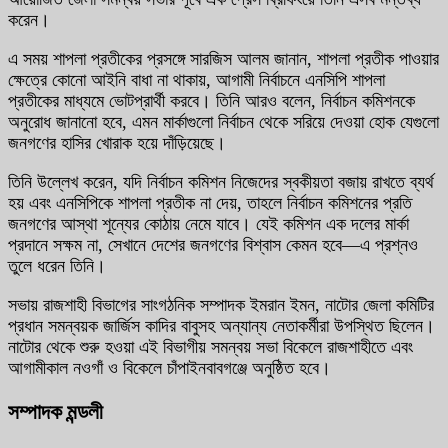
করেন।
এ সময় শাপলা প্রতীকের প্রসঙ্গে সারজিস আলম জানান, শাপলা প্রতীক পাওয়ার
ক্ষেত্রে কোনো আইনি বাধা না থাকায়, আগামী নির্বাচনে এনসিপি শাপলা
প্রতীকের মাধ্যমে ভোটপ্রার্থী করবে। তিনি আরও বলেন, নির্বাচন কমিশনকে
অনুরোধ জানানো হবে, এমন মার্কাগুলো নির্বাচন থেকে সরিয়ে দেওয়া হোক যেগুলো
জনগণের হাসির খোরাক হয়ে দাঁড়িয়েছে।
তিনি উল্লেখ করেন, যদি নির্বাচন কমিশন নিজেদের স্বকীয়তা বজায় রাখতে ব্যর্থ
হয় এবং এনসিপিকে শাপলা প্রতীক না দেয়, তাহলে নির্বাচন কমিশনের প্রতি
জনগণের আস্থা শূন্যের কোঠায় নেমে যাবে। যেই কমিশন এক দলের মার্কা
প্রদানে সক্ষম না, সেখানে দেশের জনগণের বিশ্বাস কেমন হবে—এ প্রশ্নও
তুলে ধরেন তিনি।
সভায় রাজশাহী বিভাগের সাংগঠনিক সম্পাদক ইমরান ইমন, নাটোর জেলা কমিটির
প্রধান সমন্বয়ক জার্জিস কাদির বাবুসহ অন্যান্য নেতাকর্মীরা উপস্থিত ছিলেন।
নাটোর থেকে শুরু হওয়া এই বিভাগীয় সমন্বয় সভা বিকেলে রাজশাহীতে এবং
আগামীকাল নওগাঁ ও বিকেলে চাঁপাইনবাবগঞ্জে অনুষ্ঠিত হবে।
সম্পাদক মন্ডলী