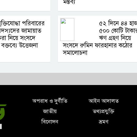
মন্তব্য
ুক্তিযোদ্ধা পরিবারের
৫২ দিনে ৪৪ হা
দস্যদের জামায়াত
৫০০ কোটি টাকা
রা নিয়ে সংসদে
ঋণ গ্রহণ নিয়ে
ক্তব্যে উত্তেজনা
সংসদে রুমিন ফারহানার কঠোর
সমালোচনা
অপরাধ ও দুর্ণীতি
আইন আদালত
জাতীয়
তথ্যপ্রযুক্তি
বিনোদন
ভ্রমণ