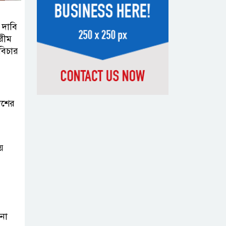
সন্দেহভাজন
আবুঘরবেহ তিন বছর আগে মাকেও
 দাবি
রীম
মারধর করেছিলেন
বিচার
সংসদে নিজেকে
‘শিশু মুক্তিযোদ্ধা’
দাবি করলেন
েশের
জামায়াত নেতা তাহের
সাকিবের পাশাপাশি
য়
মাশরাফি ও
দুর্জয়কেও
আলোচনায় আনতে বললেন তামিম
বিএনপির প্রতি আস্থা
না
হারাচ্ছি: সংসদে