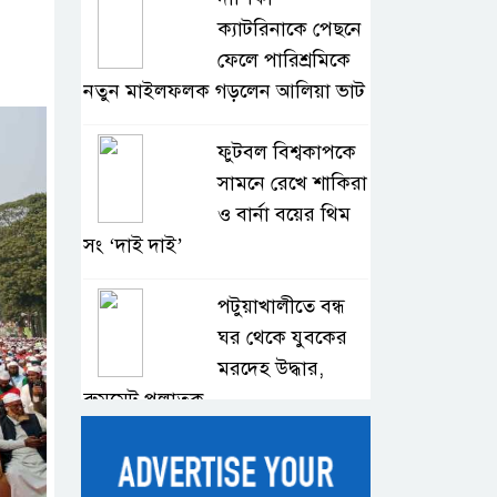
ক্যাটরিনাকে পেছনে
ফেলে পারিশ্রমিকে
নতুন মাইলফলক গড়লেন আলিয়া ভাট
ফুটবল বিশ্বকাপকে
সামনে রেখে শাকিরা
ও বার্না বয়ের থিম
সং ‘দাই দাই’
পটুয়াখালীতে বন্ধ
ঘর থেকে যুবকের
মরদেহ উদ্ধার,
রুমমেট পলাতক
বাংলাদেশি দুই
শিক্ষার্থী হত্যার