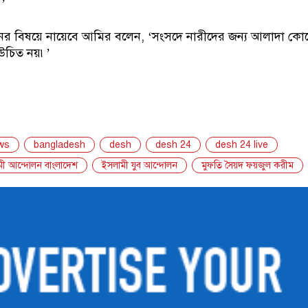
’
নের বিষয়ে নায়েবে আমির বলেন, ‘সংসদে নারীদের জন্য আলাদা কো
উচিত নয়৷’
ws
bangladesh
desh
desh 24
desh 24 live
মী আন্দোলন বাংলাদেশ
ইসলামী যুব আন্দোলন
মুফতি সৈয়দ ফয়জুল করীম