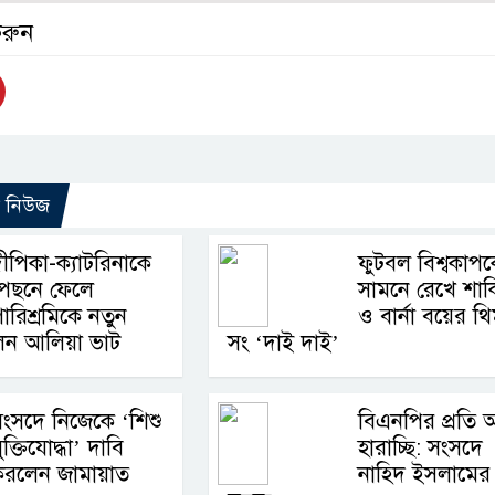
করুন
ো নিউজ
ীপিকা-ক্যাটরিনাকে
ফুটবল বিশ্বকাপ
পেছনে ফেলে
সামনে রেখে শাক
ারিশ্রমিকে নতুন
ও বার্না বয়ের থ
ন আলিয়া ভাট
সং ‘দাই দাই’
ংসদে নিজেকে ‘শিশু
বিএনপির প্রতি আ
ুক্তিযোদ্ধা’ দাবি
হারাচ্ছি: সংসদে
করলেন জামায়াত
নাহিদ ইসলামের