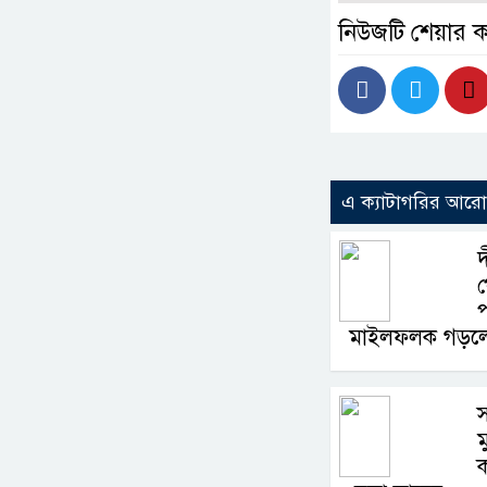
নিউজটি শেয়ার 
এ ক্যাটাগরির আর
দ
প
মাইলফলক গড়লে
স
ম