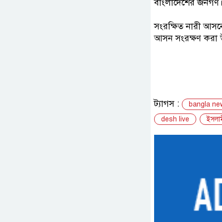
বাংলাদেশের জনগণ।
সংরক্ষিত নারী আস
আসন সংরক্ষণ করা 
ট্যাগস :
bangla ne
desh live
ইসলা