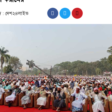
াদ : দেশ২৪লাইভ