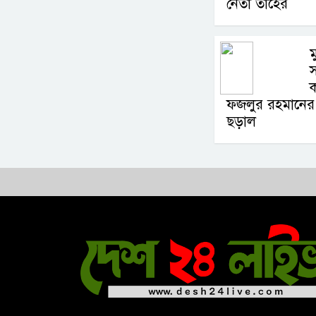
নেতা তাহের
ম
স
ক
ফজলুর রহমানের ব
ছড়াল