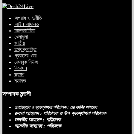
অপরাধ ও দুর্ণীতি
আইন আদালত
আন্তর্জাতিক
খেলাধুলা
জাতীয়
তথ্যপ্রযুক্তি
প্রবাসের খবর
ফেসবুক নিউজ
বিনোদন
ভ্রমণ
মতামত
সম্পাদক মন্ডলী
চেয়ারম্যান ও ব্যবস্থাপনা পরিচালক : মো ফাবির আহমেদ
রুকনা আহমেদ : পরিচালক ও উপ-ব্যবস্থাপনা পরিচালক
তানভীর আহমেদ : পরিচালক
আনভীর আহমেদ : পরিচালক