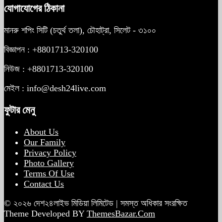
যোগাযোগের ঠিকানা
মানরু শপিং সিটি (চতুর্থ তলা), চৌহাট্রা, সিলেট - ৩১০০
বিজ্ঞাপন : +8801713-320100
নিউজ : +8801713-320100
মেইল : info@desh24live.com
ফুটার মেনু
About Us
Our Family
Privacy Policy
Photo Gallery
Terms Of Use
Contact Us
© ২০২৬ দেশ২৪লাইভ মিডিয়া লিমিটেড | সমস্ত অধিকার সংরক্ষিত
Theme Developed BY
ThemesBazar.Com