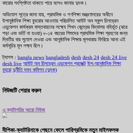
কারোর সংশ্লিষ্টতা থাকতে পারে বলেও জানায় দুদক।
অভিযোগ সূত্রে জানা যায়, প্রাথমিক ও গণশিক্ষা মন্ত্রণালয়ের অধীনে
উপানুষ্ঠানিক শিক্ষা ব্যুরোর আওতায় পরিচালিত আউট অব স্কুল চিলড্রেন
এডুকেশন কার্যক্রম বাস্তবায়নের লক্ষ্যে শিখন কেন্দ্রের বিদ্যালয় বহির্ভূত (ঝরে
পড়া এবং ভর্তি না হওয়া) ৮-১৪ বছরের শিশুদের প্রাথমিক শিক্ষা গ্রহণের জন্য
দ্বিতীয় বার সুযোগ দেওয়া এবং আনুষ্ঠানিক শিক্ষার মূলধারায় ফিরিয়ে আনা এই
কর্মসূচির মূল লক্ষ্য ছিল।
ট্যাগস :
bangla news
bangladesh
desh
desh 24
desh 24 live
desh live
আউট অব চিলড্রেন এডুকেশন প্রজেক্ট
উপ-আনুষ্ঠানিক শিক্ষা
ব্যুরো
দুর্নীতি দমন কমিশন (দুদক)
নিউজটি শেয়ার করুন
এ ক্যাটাগরির আরো নিউজ
দীপিকা-ক্যাটরিনাকে পেছনে ফেলে পারিশ্রমিকে নতুন মাইলফলক