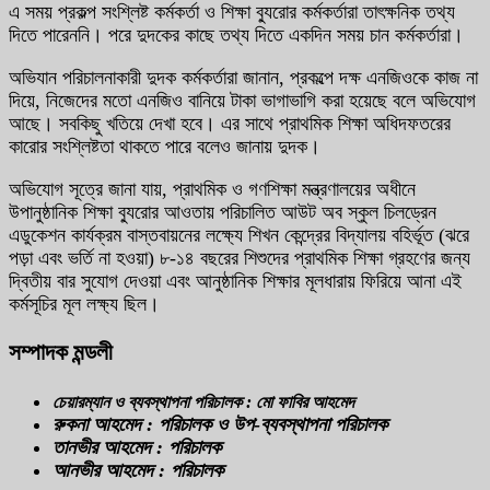
এ সময় প্রকল্প সংশ্লিষ্ট কর্মকর্তা ও শিক্ষা ব্যুরোর কর্মকর্তারা তাৎক্ষনিক তথ্য
দিতে পারেননি। পরে দুদকের কাছে তথ্য দিতে একদিন সময় চান কর্মকর্তারা।
অভিযান পরিচালনাকারী দুদক কর্মকর্তারা জানান, প্রকল্পে দক্ষ এনজিওকে কাজ না
দিয়ে, নিজেদের মতো এনজিও বানিয়ে টাকা ভাগাভাগি করা হয়েছে বলে অভিযোগ
আছে। সবকিছু খতিয়ে দেখা হবে। এর সাথে প্রাথমিক শিক্ষা অধিদফতরের
কারোর সংশ্লিষ্টতা থাকতে পারে বলেও জানায় দুদক।
অভিযোগ সূত্রে জানা যায়, প্রাথমিক ও গণশিক্ষা মন্ত্রণালয়ের অধীনে
উপানুষ্ঠানিক শিক্ষা ব্যুরোর আওতায় পরিচালিত আউট অব স্কুল চিলড্রেন
এডুকেশন কার্যক্রম বাস্তবায়নের লক্ষ্যে শিখন কেন্দ্রের বিদ্যালয় বহির্ভূত (ঝরে
পড়া এবং ভর্তি না হওয়া) ৮-১৪ বছরের শিশুদের প্রাথমিক শিক্ষা গ্রহণের জন্য
দ্বিতীয় বার সুযোগ দেওয়া এবং আনুষ্ঠানিক শিক্ষার মূলধারায় ফিরিয়ে আনা এই
কর্মসূচির মূল লক্ষ্য ছিল।
সম্পাদক মন্ডলী
চেয়ারম্যান ও ব্যবস্থাপনা পরিচালক : মো ফাবির আহমেদ
রুকনা আহমেদ : পরিচালক ও উপ-ব্যবস্থাপনা পরিচালক
তানভীর আহমেদ : পরিচালক
আনভীর আহমেদ : পরিচালক