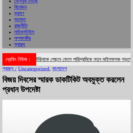
ফেসবুক নিউজ
বিনোদন
ভ্রমণ
মতামত
রাজনীতি
লাইফস্টাইল
সম্পাদকীয়
স্বাস্থ্য
ব্রেকিং নিউজ :
দীপিকা-ক্যাটরিনাকে পেছনে ফেলে পারিশ্রমিকে নতুন মাইলফলক গড়লেন আলি
প্রচ্ছদ /
Uncategorized
,
বাংলাদেশ
বিজয় দিবসের স্মারক ডাকটিকিট অবমুক্ত করলেন
প্রধান উপদেষ্টা