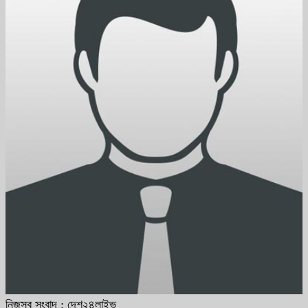
নিজস্ব সংবাদ : দেশ২৪লাইভ