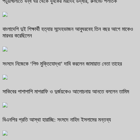
পটুয়াখালীতে বন্ধ ঘর থেকে যুবকের মরদেহ উদ্ধার, রুমমেট পলাতক
বাংলাদেশি দুই শিক্ষার্থী হত্যার সন্দেহভাজন আবুঘরবেহ তিন বছর আগে মাকেও
মারধর করেছিলেন
সংসদে নিজেকে ‘শিশু মুক্তিযোদ্ধা’ দাবি করলেন জামায়াত নেতা তাহের
সাকিবের পাশাপাশি মাশরাফি ও দুর্জয়কেও আলোচনায় আনতে বললেন তামিম
বিএনপির প্রতি আস্থা হারাচ্ছি: সংসদে নাহিদ ইসলামের মন্তব্য