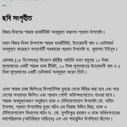
ছবি সংগৃহীত
বিজয় দিবসের স্মারক ডাকটিকিট অবমুক্ত করলেন প্রধান উপদেষ্টা।
মহান বিজয় দিবস উপলক্ষে স্মারক ডাকটিকিট, উদ্বোধনী খাম ও ডেটাকার্ড
অবমুক্ত করেছেন অন্তর্বর্তী সরকারের প্রধান উপদেষ্টা ড. মুহাম্মদ ইউনূস।
রোববার (১৫ ডিসেম্বর) বিকেলে রাষ্ট্রীয় অতিথি ভবন যমুনায় ১০ টাকা
মূল্যমানের একটি স্মারক ডাক টিকিট, ১০ টাকা মূল্যমানের উদ্বোধনী খাম ও ৫
টাকা মূল্যমানের একটি ডেটাকার্ড অবমুক্ত করেন তিনি।
এসব স্মারক ঢাকা জিপিওর ফিলাটেলিক ব্যুরো থেকে বিক্রি করা হবে এবং পরে
দেশের অন্যান্য জিপিও এবং প্রধান পোস্ট অফিসগুলোতেও পাওয়া যাবে।
স্মারক অবমুক্তকরণ অনুষ্ঠানে ডাক ও টেলিযোগাযোগ উপদেষ্টা মো. নাহিদ
ইসলাম, প্রধান উপদেষ্টার মুখ‍্য সচিব এম সিরাজ উদ্দিন মিয়া, ডাক ও
টেলিযোগাযোগ বিভাগের সচিব ড. মো. মুশফিকুর রহমান ও ডাক অধিদফতরের
মহাপরিচালক (অতিরিক্ত দায়িত্ব) এস এম শাহাবুদ্দিন উপস্থিত ছিলেন।