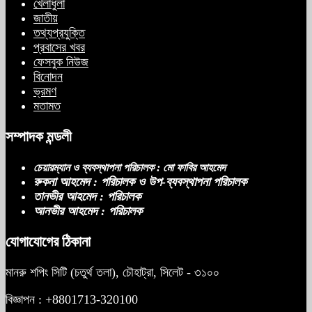
খেলাধুলা
জাতীয়
তথ্যপ্রযুক্তি
প্রবাসের খবর
ফেসবুক নিউজ
বিনোদন
ভ্রমণ
মতামত
সম্পাদক মন্ডলী
চেয়ারম্যান ও ব্যবস্থাপনা পরিচালক : মো ফাবির আহমেদ
রুকনা আহমেদ : পরিচালক ও উপ-ব্যবস্থাপনা পরিচালক
তানভীর আহমেদ : পরিচালক
আনভীর আহমেদ : পরিচালক
যোগাযোগের ঠিকানা
মানরু শপিং সিটি (চতুর্থ তলা), চৌহাট্রা, সিলেট - ৩১০০
বিজ্ঞাপন : +8801713-320100