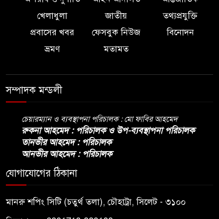
খেলাধুলা
জাতীয়
তথ্যপ্রযুক্তি
প্রবাসের খবর
ফেসবুক নিউজ
বিনোদন
ভ্রমণ
মতামত
সম্পাদক মন্ডলী
চেয়ারম্যান ও ব্যবস্থাপনা পরিচালক : মো ফাবির আহমেদ
রুকনা আহমেদ : পরিচালক ও উপ-ব্যবস্থাপনা পরিচালক
তানভীর আহমেদ : পরিচালক
আনভীর আহমেদ : পরিচালক
যোগাযোগের ঠিকানা
মানরু শপিং সিটি (চতুর্থ তলা), চৌহাট্রা, সিলেট - ৩১০০