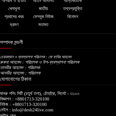
অপরাধ ও দুর্ণীতি
আইন আদালত
আন্তর্জাতিক
খেলাধুলা
জাতীয়
তথ্যপ্রযুক্তি
প্রবাসের খবর
ফেসবুক নিউজ
বিনোদন
ভ্রমণ
মতামত
সম্পাদক মন্ডলী
চেয়ারম্যান ও ব্যবস্থাপনা পরিচালক : মো ফাবির আহমেদ
রুকনা আহমেদ : পরিচালক ও উপ-ব্যবস্থাপনা পরিচালক
তানভীর আহমেদ : পরিচালক
আনভীর আহমেদ : পরিচালক
যোগাযোগের ঠিকানা
মানরু শপিং সিটি (চতুর্থ তলা), চৌহাট্রা, সিলেট - ৩১০০
বিজ্ঞাপন : +8801713-320100
নিউজ : +8801713-320100
মেইল : info@desh24live.com
ফুটার মেনু