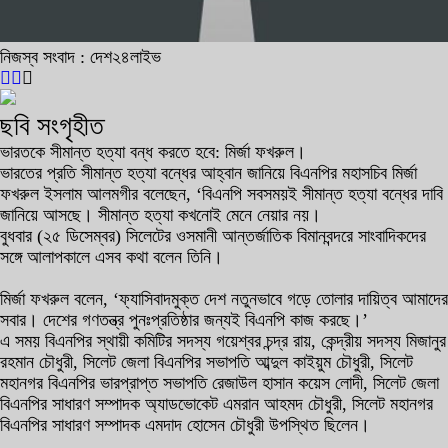
নিজস্ব সংবাদ : দেশ২৪লাইভ
ছবি সংগৃহীত
ভারতকে সীমান্ত হত্যা বন্ধ করতে হবে: মির্জা ফখরুল।
ভারতের প্রতি সীমান্ত হত্যা বন্ধের আহ্বান জানিয়ে বিএনপির মহাসচিব মির্জা
ফখরুল ইসলাম আলমগীর বলেছেন, ‘বিএনপি সবসময়ই সীমান্ত হত্যা বন্ধের দাবি
জানিয়ে আসছে। সীমান্ত হত্যা কখনোই মেনে নেয়ার নয়।
বুধবার (২৫ ডিসেম্বর) সিলেটের ওসমানী আন্তর্জাতিক বিমানবন্দরে সাংবাদিকদের
সঙ্গে আলাপকালে এসব কথা বলেন তিনি।
মির্জা ফখরুল বলেন, ‘ফ্যাসিবাদমুক্ত দেশ নতুনভাবে গড়ে তোলার দায়িত্ব আমাদের
সবার। দেশের গণতন্ত্র পুনঃপ্রতিষ্ঠার জন্যই বিএনপি কাজ করছে।’
এ সময় বিএনপির স্থায়ী কমিটির সদস্য গয়েশ্বর চন্দ্র রায়, কেন্দ্রীয় সদস্য মিজানুর
রহমান চৌধুরী, সিলেট জেলা বিএনপির সভাপতি আব্দুল কাইয়ুম চৌধুরী, সিলেট
মহানগর বিএনপির ভারপ্রাপ্ত সভাপতি রেজাউল হাসান কয়েস লোদী, সিলেট জেলা
বিএনপির সাধারণ সম্পাদক অ্যাডভোকেট এমরান আহমদ চৌধুরী, সিলেট মহানগর
বিএনপির সাধারণ সম্পাদক এমদাদ হোসেন চৌধুরী উপস্থিত ছিলেন।