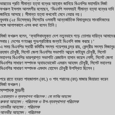
ভারতের প্রতি সীমান্ত হত্যা বন্ধের আহ্বান জানিয়ে বিএনপির মহাসচিব মির্জা
ফখরুল ইসলাম আলমগীর বলেছেন, ‘বিএনপি সবসময়ই সীমান্ত হত্যা বন্ধের দাবি
জানিয়ে আসছে। সীমান্ত হত্যা কখনোই মেনে নেয়ার নয়।
বুধবার (২৫ ডিসেম্বর) সিলেটের ওসমানী আন্তর্জাতিক বিমানবন্দরে সাংবাদিকদের
সঙ্গে আলাপকালে এসব কথা বলেন তিনি।
মির্জা ফখরুল বলেন, ‘ফ্যাসিবাদমুক্ত দেশ নতুনভাবে গড়ে তোলার দায়িত্ব আমাদের
সবার। দেশের গণতন্ত্র পুনঃপ্রতিষ্ঠার জন্যই বিএনপি কাজ করছে।’
এ সময় বিএনপির স্থায়ী কমিটির সদস্য গয়েশ্বর চন্দ্র রায়, কেন্দ্রীয় সদস্য মিজানুর
রহমান চৌধুরী, সিলেট জেলা বিএনপির সভাপতি আব্দুল কাইয়ুম চৌধুরী, সিলেট
মহানগর বিএনপির ভারপ্রাপ্ত সভাপতি রেজাউল হাসান কয়েস লোদী, সিলেট জেলা
বিএনপির সাধারণ সম্পাদক অ্যাডভোকেট এমরান আহমদ চৌধুরী, সিলেট মহানগর
বিএনপির সাধারণ সম্পাদক এমদাদ হোসেন চৌধুরী উপস্থিত ছিলেন।
পরে রাতে হযরত শাহজালাল (রহ.) ও শাহ পরানের (রহ) মাজার জিয়ারত করেন
মির্জা ফখরুল।
সম্পাদক মন্ডলী
চেয়ারম্যান ও ব্যবস্থাপনা পরিচালক : মো ফাবির আহমেদ
রুকনা আহমেদ : পরিচালক ও উপ-ব্যবস্থাপনা পরিচালক
তানভীর আহমেদ : পরিচালক
আনভীর আহমেদ : পরিচালক