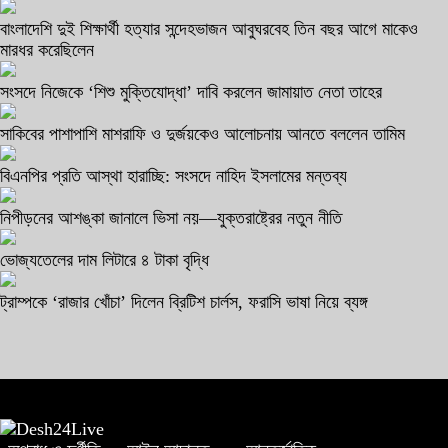
বাংলাদেশি দুই শিক্ষার্থী হত্যার সন্দেহভাজন আবুঘরবেহ তিন বছর আগে মাকেও
মারধর করেছিলেন
সংসদে নিজেকে ‘শিশু মুক্তিযোদ্ধা’ দাবি করলেন জামায়াত নেতা তাহের
সাকিবের পাশাপাশি মাশরাফি ও দুর্জয়কেও আলোচনায় আনতে বললেন তামিম
বিএনপির প্রতি আস্থা হারাচ্ছি: সংসদে নাহিদ ইসলামের মন্তব্য
নিপীড়নের আশঙ্কা জানালে ভিসা নয়—যুক্তরাষ্ট্রের নতুন নীতি
ভোজ্যতেলের দাম লিটারে ৪ টাকা বৃদ্ধি
ট্রাম্পকে ‘রাজার খোঁচা’ দিলেন ব্রিটিশ চার্লস, ফরাসি ভাষা নিয়ে ব্যঙ্গ