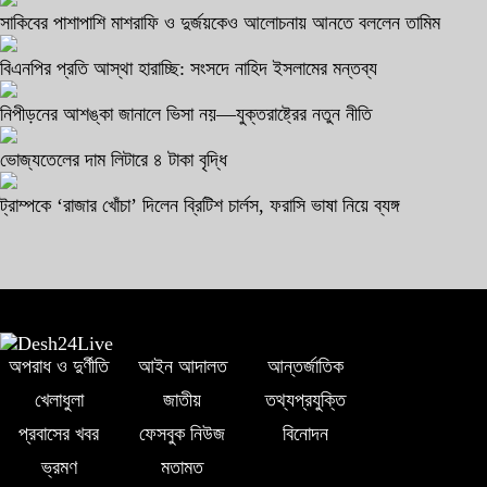
সাকিবের পাশাপাশি মাশরাফি ও দুর্জয়কেও আলোচনায় আনতে বললেন তামিম
বিএনপির প্রতি আস্থা হারাচ্ছি: সংসদে নাহিদ ইসলামের মন্তব্য
নিপীড়নের আশঙ্কা জানালে ভিসা নয়—যুক্তরাষ্ট্রের নতুন নীতি
ভোজ্যতেলের দাম লিটারে ৪ টাকা বৃদ্ধি
ট্রাম্পকে ‘রাজার খোঁচা’ দিলেন ব্রিটিশ চার্লস, ফরাসি ভাষা নিয়ে ব্যঙ্গ
অপরাধ ও দুর্ণীতি
আইন আদালত
আন্তর্জাতিক
খেলাধুলা
জাতীয়
তথ্যপ্রযুক্তি
প্রবাসের খবর
ফেসবুক নিউজ
বিনোদন
ভ্রমণ
মতামত