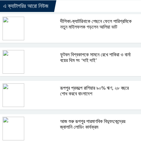
এ ক্যাটাগরির আরো নিউজ
দীপিকা-ক্যাটরিনাকে পেছনে ফেলে পারিশ্রমিকে
নতুন মাইলফলক গড়লেন আলিয়া ভাট
ফুটবল বিশ্বকাপকে সামনে রেখে শাকিরা ও বার্না
বয়ের থিম সং ‘দাই দাই’
রূপপুর প্রকল্পে রাশিয়ার ৯০% ঋণ, ২৮ বছরে
শোধ করবে বাংলাদেশ
আজ শুরু রূপপুর পারমাণবিক বিদ্যুৎকেন্দ্রের
জ্বালানি লোডিং কার্যক্রম