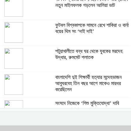
নতুন মাইলফলক গড়লেন আলিয়া ভাট
ফুটবল বিশ্বকাপকে সামনে রেখে শাকিরা ও বার্না
বয়ের থিম সং ‘দাই দাই’
পটুয়াখালীতে বন্ধ ঘর থেকে যুবকের মরদেহ
উদ্ধার, রুমমেট পলাতক
বাংলাদেশি দুই শিক্ষার্থী হত্যার সন্দেহভাজন
আবুঘরবেহ তিন বছর আগে মাকেও মারধর
করেছিলেন
সংসদে নিজেকে ‘শিশু মুক্তিযোদ্ধা’ দাবি
করলেন জামায়াত নেতা তাহের
সাকিবের পাশাপাশি মাশরাফি ও দুর্জয়কেও