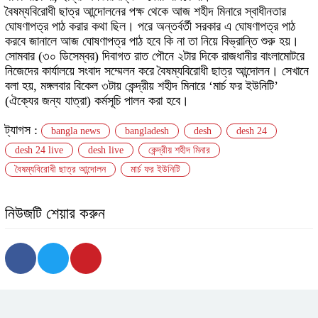
বৈষম্যবিরোধী ছাত্র আন্দোলনের পক্ষ থেকে আজ শহীদ মিনারে স্বাধীনতার
ঘোষণাপত্র পাঠ করার কথা ছিল। পরে অন্তর্বর্তী সরকার এ ঘোষণাপত্র পাঠ
করবে জানালে আজ ঘোষণাপত্র পাঠ হবে কি না তা নিয়ে বিভ্রান্তি শুরু হয়।
সোমবার (৩০ ডিসেম্বর) দিবাগত রাত পৌনে ২টার দিকে রাজধানীর বাংলামোটরে
নিজেদের কার্যালয়ে সংবাদ সম্মেলন করে বৈষম্যবিরোধী ছাত্র আন্দোলন। সেখানে
বলা হয়, মঙ্গলবার বিকেল ৩টায় কেন্দ্রীয় শহীদ মিনারে ‘মার্চ ফর ইউনিটি’
(ঐক্যের জন্য যাত্রা) কর্মসূচি পালন করা হবে।
ট্যাগস :
bangla news
bangladesh
desh
desh 24
desh 24 live
desh live
কেন্দ্রীয় শহীদ মিনার
বৈষম্যবিরোধী ছাত্র আন্দোলন
মার্চ ফর ইউনিটি
নিউজটি শেয়ার করুন