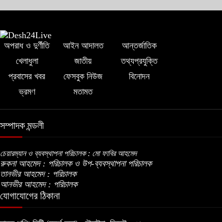
আলোচনায় আনতে বললেন তামিম
বিএনপির প্রতি আস্থা হারাচ্ছি: সংসদে নাহিদ
অপরাধ ও দুর্ণীতি
আইন আদালত
আন্তর্জাতিক
ইসলামের মন্তব্য
খেলাধুলা
জাতীয়
তথ্যপ্রযুক্তি
প্রবাসের খবর
ফেসবুক নিউজ
বিনোদন
নিপীড়নের আশঙ্কা জানালে ভিসা নয়—
ভ্রমণ
মতামত
যুক্তরাষ্ট্রের নতুন নীতি
সম্পাদক মন্ডলী
ভোজ্যতেলের দাম লিটারে ৪ টাকা বৃদ্ধি
চেয়ারম্যান ও ব্যবস্থাপনা পরিচালক : মো ফাবির আহমেদ
রুকনা আহমেদ : পরিচালক ও উপ-ব্যবস্থাপনা পরিচালক
ট্রাম্পকে ‘রাজার খোঁচা’ দিলেন ব্রিটিশ চার্লস,
তানভীর আহমেদ : পরিচালক
ফরাসি ভাষা নিয়ে ব্যঙ্গ
আনভীর আহমেদ : পরিচালক
যোগাযোগের ঠিকানা