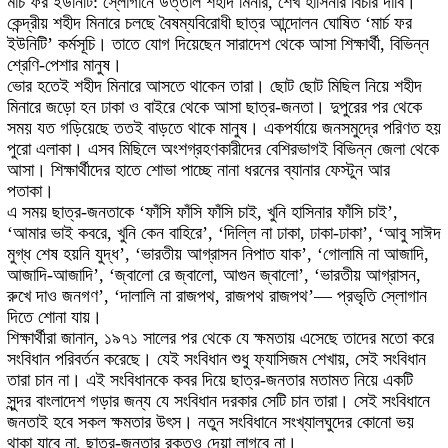
মার্চ ফর ইউনিটি: স্লোগানে উত্তাল শহীদ মিনার, শেখ হাসিনার বিচার দাবি।
কেন্দ্রীয় শহীদ মিনারে চলছে বৈষম্যবিরোধী ছাত্র আন্দোলন ঘোষিত ‘মার্চ ফর
ইউনিটি’ কর্মসূচি। তাতে যোগ দিয়েছেন সারাদেশ থেকে আসা শিক্ষার্থী, বিভিন্ন
শ্রেণি-পেশার মানুষ।
ভোর হতেই শহীদ মিনারে আসতে থাকেন তারা। ছোট ছোট মিছিল নিয়ে শহীদ
মিনারে জড়ো হন ঢাকা ও বাইরে থেকে আসা ছাত্র-জনতা। দুপুরের পর থেকে
সময় যত গড়িয়েছে ততই বাড়তে থাকে মানুষ। একপর্যায়ে জনসমুদ্রে পরিণত হয়
পুরো এলাকা। এসব মিছিলে অংশগ্রহণকারীদের বেশিরভাগই বিভিন্ন জেলা থেকে
আসা। শিক্ষার্থীদের হাতে শোভা পাচ্ছে নানা ধরনের ব্যানার ফেস্টুন আর
পতাকা।
এ সময় ছাত্র-জনতাকে ‘ফাঁসি ফাঁসি ফাঁসি চাই, খুনি হাসিনার ফাঁসি চাই’,
‘আমার ভাই কবরে, খুনি কেন বাহিরে’, ‘দিল্লি না ঢাকা, ঢাকা-ঢাকা’, ‘আবু সাঈদ
মুগ্ধ শেষ হয়নি যুদ্ধ’, ‘ভারতীয় আগ্রাসন নিপাত যাক’, ‘গোলামি না আজাদি,
আজাদি-আজাদি’, ‘জ্বালো রে জ্বালো, আগুন জ্বালো’, ‘ভারতীয় আগ্রাসন,
রুখে দাও জনগণ’, ‘দালালি না রাজপথ, রাজপথ রাজপথ’— প্রভৃতি স্লোগান
দিতে শোনা যায়।
শিক্ষার্থীরা জানান, ১৯৭১ সালের পর থেকে যে ক্ষমতায় এসেছে তাদের মতো করে
সংবিধান পরিবর্তন করেছে। যেই সংবিধান শুধু ফ্যাসিজম শেখায়, সেই সংবিধান
তারা চান না। এই সংবিধানকে কবর দিয়ে ছাত্র-জনতার মতামত নিয়ে একটি
সুন্দর বাংলাদেশ গড়ার জন্য যে সংবিধান দরকার সেটি চান তারা। সেই সংবিধানে
জনতাই হবে সকল ক্ষমতার উৎস। নতুন সংবিধানে সংখ্যালঘুদের কোনো ভয়
থাকা যাবে না, ছাত্র-জনতার রক্তও দেয়া লাগবে না।