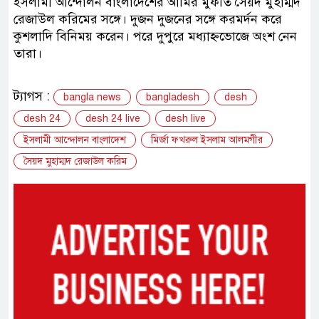
ইসলামী আন্দোলন বাংলাদেশের আমির মুফতি সৈয়দ মুহাম্মদ
রেজাউল করিমের সঙ্গে। দুজন দুজনের সঙ্গে করমর্দন করে
কুশলাদি বিনিময় করেন। পরে দুপুরে মধ্যাহ্নভোজে অংশ নেন
তারা।
ট্যাগস :
bangla news
bangladesh
desh
desh 24
desh 24 live
desh live
ইসলামী আন্দোলন বাংলাদেশ
মির্জা ফখরুল ইসলাম আলমগীর
সৈয়দ মুহাম্মদ রেজাউল করিম