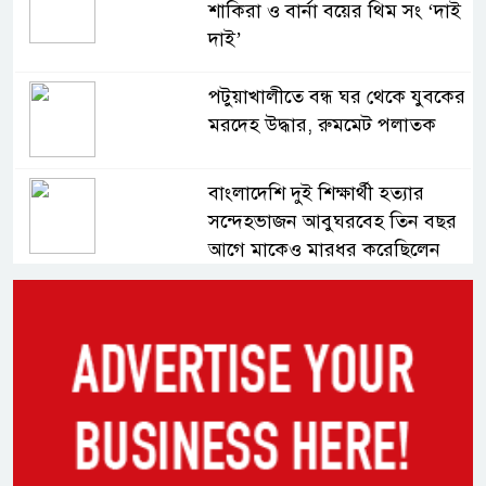
শাকিরা ও বার্না বয়ের থিম সং ‘দাই
দাই’
পটুয়াখালীতে বন্ধ ঘর থেকে যুবকের
মরদেহ উদ্ধার, রুমমেট পলাতক
বাংলাদেশি দুই শিক্ষার্থী হত্যার
সন্দেহভাজন আবুঘরবেহ তিন বছর
আগে মাকেও মারধর করেছিলেন
সংসদে নিজেকে ‘শিশু মুক্তিযোদ্ধা’
দাবি করলেন জামায়াত নেতা তাহের
সাকিবের পাশাপাশি মাশরাফি ও
দুর্জয়কেও আলোচনায় আনতে
বললেন তামিম