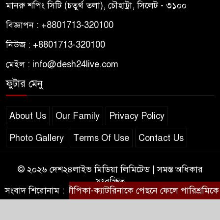
মানরু শপিং সিটি (চতুর্থ তলা), চৌহাট্রা, সিলেট - ৩১০০
বিজ্ঞাপন : +8801713-320100
নিউজ : +8801713-320100
মেইল : info@desh24live.com
ফুটার মেনু
About Us
Our Family
Privacy Policy
Photo Gallery
Terms Of Use
Contact Us
© ২০২৬ দেশ২৪লাইভ মিডিয়া লিমিটেড | সমস্ত অধিকার
সংরক্ষিত
সংবাদ শিরোনাম :
দীপিকা-ক্যাটরিনাকে পেছনে ফেলে পারিশ্রমিকে 
Theme Developed BY
ThemesBazar.Com