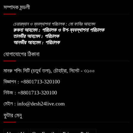
যুক্তরাষ্ট্রের নতুন নীতি
সম্পাদক মন্ডলী
ভোজ্যতেলের দাম লিটারে ৪ টাকা বৃদ্ধি
চেয়ারম্যান ও ব্যবস্থাপনা পরিচালক : মো ফাবির আহমেদ
রুকনা আহমেদ : পরিচালক ও উপ-ব্যবস্থাপনা পরিচালক
তানভীর আহমেদ : পরিচালক
আনভীর আহমেদ : পরিচালক
ট্রাম্পকে ‘রাজার খোঁচা’ দিলেন ব্রিটিশ
চার্লস, ফরাসি ভাষা নিয়ে ব্যঙ্গ
যোগাযোগের ঠিকানা
মানরু শপিং সিটি (চতুর্থ তলা), চৌহাট্রা, সিলেট - ৩১০০
বিজ্ঞাপন : +8801713-320100
নিউজ : +8801713-320100
মেইল : info@desh24live.com
ফুটার মেনু