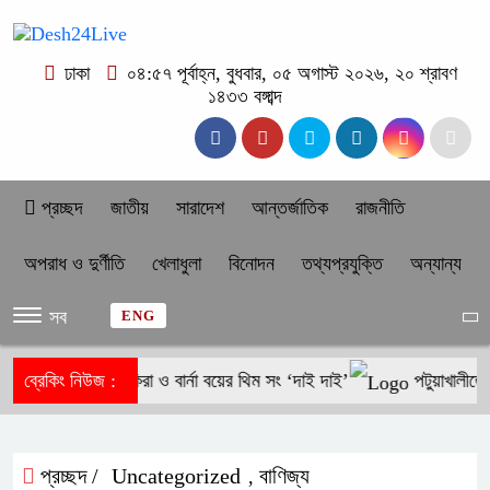
ঢাকা
০৪:৫৭ পূর্বাহ্ন, বুধবার, ০৫ অগাস্ট ২০২৬, ২০ শ্রাবণ
১৪৩৩ বঙ্গাব্দ
প্রচ্ছদ
জাতীয়
সারাদেশ
আন্তর্জাতিক
রাজনীতি
অপরাধ ও দুর্ণীতি
খেলাধুলা
বিনোদন
তথ্যপ্রযুক্তি
অন্যান্য
সব
ENG
ে সামনে রেখে শাকিরা ও বার্না বয়ের থিম সং ‘দাই দাই’
ব্রেকিং নিউজ :
পটুয়াখালীতে বন
প্রচ্ছদ /
Uncategorized
বাণিজ্য
,