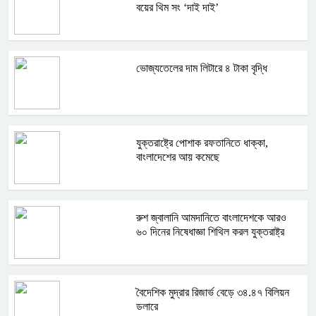
বয়ের থিম সং ‘দাই দাই’
ভোজ্যতেলের দাম লিটারে ৪ টাকা বৃদ্ধি
যুক্তরাষ্ট্রে পোশাক রফতানিতে ধাক্কা,
বাংলাদেশের আয় কমেছে
রুশ জ্বালানি আমদানিতে বাংলাদেশকে আরও
৬০ দিনের নিষেধাজ্ঞা শিথিল করল যুক্তরাষ্ট্র
বৈদেশিক মুদ্রার রিজার্ভ বেড়ে ৩৪.৪৭ বিলিয়ন
ডলারে