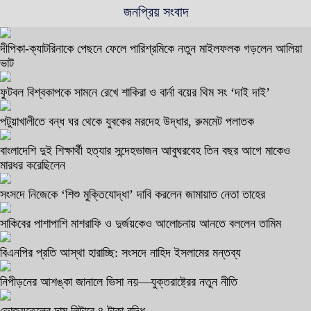
জনপ্রিয় সংবাদ
দীপিকা-ক্যাটরিনাকে পেছনে ফেলে পারিশ্রমিকে নতুন মাইলফলক গড়লেন আলিয়া
ভাট
ফুটবল বিশ্বকাপকে সামনে রেখে শাকিরা ও বার্না বয়ের থিম সং ‘দাই দাই’
পটুয়াখালীতে বন্ধ ঘর থেকে যুবকের মরদেহ উদ্ধার, রুমমেট পলাতক
বাংলাদেশি দুই শিক্ষার্থী হত্যার সন্দেহভাজন আবুঘরবেহ তিন বছর আগে মাকেও
মারধর করেছিলেন
সংসদে নিজেকে ‘শিশু মুক্তিযোদ্ধা’ দাবি করলেন জামায়াত নেতা তাহের
সাকিবের পাশাপাশি মাশরাফি ও দুর্জয়কেও আলোচনায় আনতে বললেন তামিম
বিএনপির প্রতি আস্থা হারাচ্ছি: সংসদে নাহিদ ইসলামের মন্তব্য
নিপীড়নের আশঙ্কা জানালে ভিসা নয়—যুক্তরাষ্ট্রের নতুন নীতি