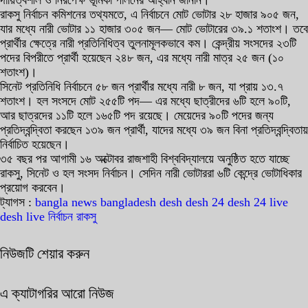
দায়িত্বশীল ও নিরপেক্ষ ভূমিকা পালনের আহ্বান জানান।
রাকসু নির্বাচন কমিশনের তথ্যমতে, এ নির্বাচনে মোট ভোটার ২৮ হাজার ৯০৫ জন,
যার মধ্যে নারী ভোটার ১১ হাজার ৩০৫ জন— মোট ভোটারের ৩৯.১ শতাংশ। তবে
প্রার্থীর ক্ষেত্রে নারী প্রতিনিধিত্ব তুলনামূলকভাবে কম। কেন্দ্রীয় সংসদের ২৩টি
পদের বিপরীতে প্রার্থী হয়েছেন ২৪৮ জন, এর মধ্যে নারী মাত্র ২৫ জন (১০
শতাংশ)।
সিনেট প্রতিনিধি নির্বাচনে ৫৮ জন প্রার্থীর মধ্যে নারী ৮ জন, যা প্রায় ১৩.৭
শতাংশ। হল সংসদে মোট ২৫৫টি পদ— এর মধ্যে ছাত্রীদের ৬টি হলে ৯০টি,
আর ছাত্রদের ১১টি হলে ১৬৫টি পদ রয়েছে। মেয়েদের ৯০টি পদের জন্য
প্রতিদ্বন্দ্বিতা করছেন ১৩৯ জন প্রার্থী, যাদের মধ্যে ৩৯ জন বিনা প্রতিদ্বন্দ্বিতায়
নির্বাচিত হয়েছেন।
৩৫ বছর পর আগামী ১৬ অক্টোবর রাজশাহী বিশ্ববিদ্যালয়ে অনুষ্ঠিত হতে যাচ্ছে
রাকসু, সিনেট ও হল সংসদ নির্বাচন। সেদিন নারী ভোটাররা ৬টি কেন্দ্রে ভোটাধিকার
প্রয়োগ করবেন।
ট্যাগস :
bangla news
bangladesh
desh
desh 24
desh 24 live
desh live
নির্বাচন
রাকসু
নিউজটি শেয়ার করুন
এ ক্যাটাগরির আরো নিউজ