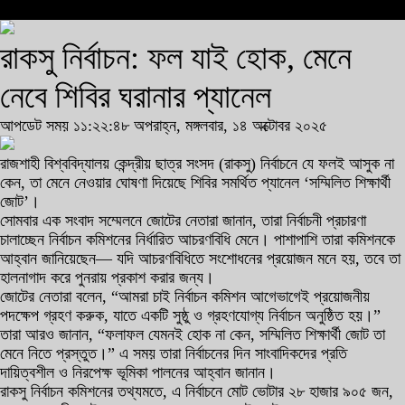
রাকসু নির্বাচন: ফল যাই হোক, মেনে
নেবে শিবির ঘরানার প্যানেল
আপডেট সময় ১১:২২:৪৮ অপরাহ্ন, মঙ্গলবার, ১৪ অক্টোবর ২০২৫
রাজশাহী বিশ্ববিদ্যালয় কেন্দ্রীয় ছাত্র সংসদ (রাকসু) নির্বাচনে যে ফলই আসুক না
কেন, তা মেনে নেওয়ার ঘোষণা দিয়েছে শিবির সমর্থিত প্যানেল ‘সম্মিলিত শিক্ষার্থী
জোট’।
সোমবার এক সংবাদ সম্মেলনে জোটের নেতারা জানান, তারা নির্বাচনী প্রচারণা
চালাচ্ছেন নির্বাচন কমিশনের নির্ধারিত আচরণবিধি মেনে। পাশাপাশি তারা কমিশনকে
আহ্বান জানিয়েছেন— যদি আচরণবিধিতে সংশোধনের প্রয়োজন মনে হয়, তবে তা
হালনাগাদ করে পুনরায় প্রকাশ করার জন্য।
জোটের নেতারা বলেন, “আমরা চাই নির্বাচন কমিশন আগেভাগেই প্রয়োজনীয়
পদক্ষেপ গ্রহণ করুক, যাতে একটি সুষ্ঠু ও গ্রহণযোগ্য নির্বাচন অনুষ্ঠিত হয়।”
তারা আরও জানান, “ফলাফল যেমনই হোক না কেন, সম্মিলিত শিক্ষার্থী জোট তা
মেনে নিতে প্রস্তুত।” এ সময় তারা নির্বাচনের দিন সাংবাদিকদের প্রতি
দায়িত্বশীল ও নিরপেক্ষ ভূমিকা পালনের আহ্বান জানান।
রাকসু নির্বাচন কমিশনের তথ্যমতে, এ নির্বাচনে মোট ভোটার ২৮ হাজার ৯০৫ জন,