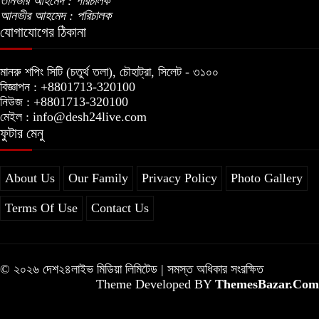
তানভীর আহমেদ : পরিচালক
আনভীর আহমেদ : পরিচালক
যোগাযোগের ঠিকানা
মানরু শপিং সিটি (চতুর্থ তলা), চৌহাট্রা, সিলেট - ৩১০০
বিজ্ঞাপন : +8801713-320100
নিউজ : +8801713-320100
মেইল : info@desh24live.com
ফুটার মেনু
About Us
Our Family
Privacy Policy
Photo Gallery
Terms Of Use
Contact Us
© ২০২৬ দেশ২৪লাইভ মিডিয়া লিমিটেড | সমস্ত অধিকার সংরক্ষিত
Theme Developed BY
ThemesBazar.Com