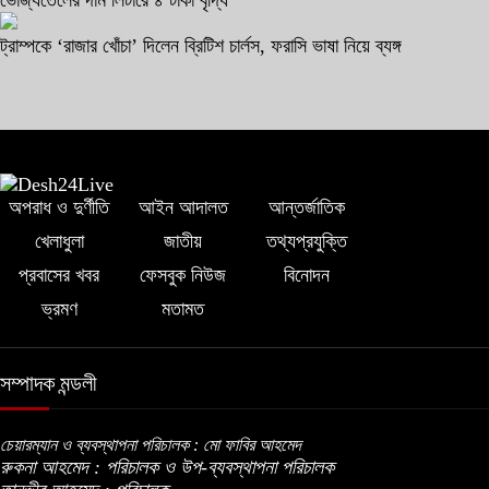
ভোজ্যতেলের দাম লিটারে ৪ টাকা বৃদ্ধি
ট্রাম্পকে ‘রাজার খোঁচা’ দিলেন ব্রিটিশ চার্লস, ফরাসি ভাষা নিয়ে ব্যঙ্গ
অপরাধ ও দুর্ণীতি
আইন আদালত
আন্তর্জাতিক
খেলাধুলা
জাতীয়
তথ্যপ্রযুক্তি
প্রবাসের খবর
ফেসবুক নিউজ
বিনোদন
ভ্রমণ
মতামত
সম্পাদক মন্ডলী
চেয়ারম্যান ও ব্যবস্থাপনা পরিচালক : মো ফাবির আহমেদ
রুকনা আহমেদ : পরিচালক ও উপ-ব্যবস্থাপনা পরিচালক