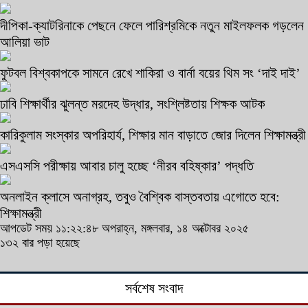
দীপিকা-ক্যাটরিনাকে পেছনে ফেলে পারিশ্রমিকে নতুন মাইলফলক গড়লেন
আলিয়া ভাট
ফুটবল বিশ্বকাপকে সামনে রেখে শাকিরা ও বার্না বয়ের থিম সং ‘দাই দাই’
ঢাবি শিক্ষার্থীর ঝুলন্ত মরদেহ উদ্ধার, সংশ্লিষ্টতায় শিক্ষক আটক
কারিকুলাম সংস্কার অপরিহার্য, শিক্ষার মান বাড়াতে জোর দিলেন শিক্ষামন্ত্রী
এসএসসি পরীক্ষায় আবার চালু হচ্ছে ‘নীরব বহিষ্কার’ পদ্ধতি
অনলাইন ক্লাসে অনাগ্রহ, তবুও বৈশ্বিক বাস্তবতায় এগোতে হবে:
শিক্ষামন্ত্রী
আপডেট সময় ১১:২২:৪৮ অপরাহ্ন, মঙ্গলবার, ১৪ অক্টোবর ২০২৫
১৩২ বার পড়া হয়েছে
সর্বশেষ সংবাদ