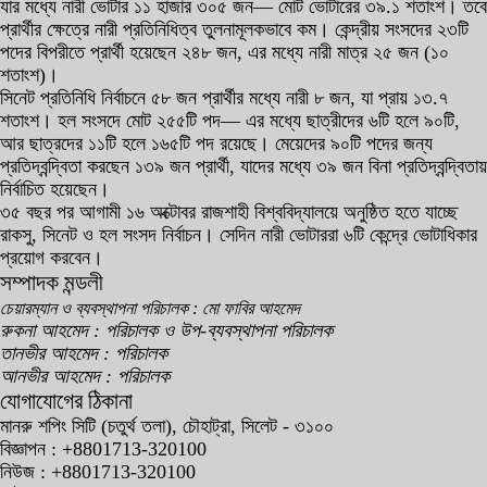
যার মধ্যে নারী ভোটার ১১ হাজার ৩০৫ জন— মোট ভোটারের ৩৯.১ শতাংশ। তবে
প্রার্থীর ক্ষেত্রে নারী প্রতিনিধিত্ব তুলনামূলকভাবে কম। কেন্দ্রীয় সংসদের ২৩টি
পদের বিপরীতে প্রার্থী হয়েছেন ২৪৮ জন, এর মধ্যে নারী মাত্র ২৫ জন (১০
শতাংশ)।
সিনেট প্রতিনিধি নির্বাচনে ৫৮ জন প্রার্থীর মধ্যে নারী ৮ জন, যা প্রায় ১৩.৭
শতাংশ। হল সংসদে মোট ২৫৫টি পদ— এর মধ্যে ছাত্রীদের ৬টি হলে ৯০টি,
আর ছাত্রদের ১১টি হলে ১৬৫টি পদ রয়েছে। মেয়েদের ৯০টি পদের জন্য
প্রতিদ্বন্দ্বিতা করছেন ১৩৯ জন প্রার্থী, যাদের মধ্যে ৩৯ জন বিনা প্রতিদ্বন্দ্বিতায়
নির্বাচিত হয়েছেন।
৩৫ বছর পর আগামী ১৬ অক্টোবর রাজশাহী বিশ্ববিদ্যালয়ে অনুষ্ঠিত হতে যাচ্ছে
রাকসু, সিনেট ও হল সংসদ নির্বাচন। সেদিন নারী ভোটাররা ৬টি কেন্দ্রে ভোটাধিকার
প্রয়োগ করবেন।
সম্পাদক মন্ডলী
চেয়ারম্যান ও ব্যবস্থাপনা পরিচালক : মো ফাবির আহমেদ
রুকনা আহমেদ : পরিচালক ও উপ-ব্যবস্থাপনা পরিচালক
তানভীর আহমেদ : পরিচালক
আনভীর আহমেদ : পরিচালক
যোগাযোগের ঠিকানা
মানরু শপিং সিটি (চতুর্থ তলা), চৌহাট্রা, সিলেট - ৩১০০
বিজ্ঞাপন : +8801713-320100
নিউজ : +8801713-320100