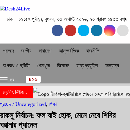
ঢাকা
০৪:৫৭ পূর্বাহ্ন, বুধবার, ০৫ অগাস্ট ২০২৬, ২০ শ্রাবণ ১৪৩৩ বঙ্গাব্দ
প্রচ্ছদ
জাতীয়
সারাদেশ
আন্তর্জাতিক
রাজনীতি
অপরাধ ও দুর্ণীতি
খেলাধুলা
বিনোদন
তথ্যপ্রযুক্তি
অন্যান্য
সব
ENG
ব্রেকিং নিউজ :
দীপিকা-ক্যাটরিনাকে পেছনে ফেলে পারিশ্রমিকে নতু
প্রচ্ছদ /
Uncategorized
,
শিক্ষা
রাকসু নির্বাচন: ফল যাই হোক, মেনে নেবে শিবির
ঘরানার প্যানেল