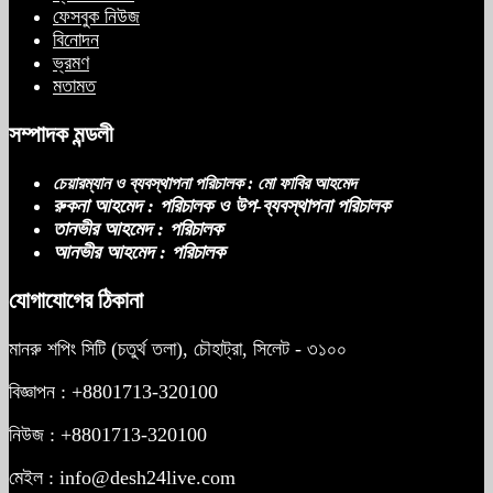
ফেসবুক নিউজ
বিনোদন
ভ্রমণ
মতামত
সম্পাদক মন্ডলী
চেয়ারম্যান ও ব্যবস্থাপনা পরিচালক : মো ফাবির আহমেদ
রুকনা আহমেদ : পরিচালক ও উপ-ব্যবস্থাপনা পরিচালক
তানভীর আহমেদ : পরিচালক
আনভীর আহমেদ : পরিচালক
যোগাযোগের ঠিকানা
মানরু শপিং সিটি (চতুর্থ তলা), চৌহাট্রা, সিলেট - ৩১০০
বিজ্ঞাপন : +8801713-320100
নিউজ : +8801713-320100
মেইল : info@desh24live.com