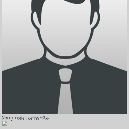
নিজস্ব সংবাদ : দেশ২৪লাইভ