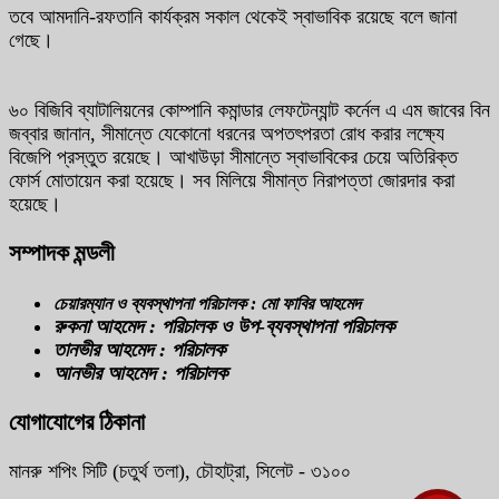
তবে আমদানি-রফতানি কার্যক্রম সকাল থেকেই স্বাভাবিক রয়েছে বলে জানা
গেছে।
৬০ বিজিবি ব্যাটালিয়নের কোম্পানি কমান্ডার লেফটেন্যান্ট কর্নেল এ এম জাবের বিন
জব্বার জানান, সীমান্তে যেকোনো ধরনের অপতৎপরতা রোধ করার লক্ষ্যে
বিজেপি প্রস্তুত রয়েছে। আখাউড়া সীমান্তে স্বাভাবিকের চেয়ে অতিরিক্ত
ফোর্স মোতায়েন করা হয়েছে। সব মিলিয়ে সীমান্ত নিরাপত্তা জোরদার করা
হয়েছে।
সম্পাদক মন্ডলী
চেয়ারম্যান ও ব্যবস্থাপনা পরিচালক : মো ফাবির আহমেদ
রুকনা আহমেদ : পরিচালক ও উপ-ব্যবস্থাপনা পরিচালক
তানভীর আহমেদ : পরিচালক
আনভীর আহমেদ : পরিচালক
যোগাযোগের ঠিকানা
মানরু শপিং সিটি (চতুর্থ তলা), চৌহাট্রা, সিলেট - ৩১০০