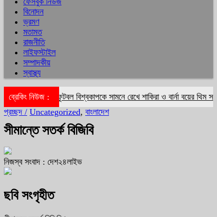
ফেসবুক নিউজ
বিনোদন
ভ্রমণ
মতামত
রাজনীতি
লাইফস্টাইল
সম্পাদকীয়
স্বাস্থ্য
া ভাট
ব্রেকিং নিউজ :
ফুটবল বিশ্বকাপকে সামনে রেখে শাকিরা ও বার্না বয়ের থিম সং ‘দাই
প্রচ্ছদ /
Uncategorized
,
বাংলাদেশ
সীমান্তে সতর্ক বিজিবি
নিজস্ব সংবাদ : দেশ২৪লাইভ
ছবি সংগৃহীত