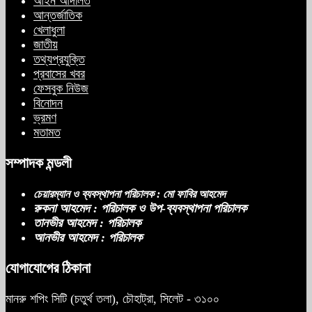
আইন আদালত
আন্তর্জাতিক
খেলাধুলা
জাতীয়
তথ্যপ্রযুক্তি
প্রবাসের খবর
ফেসবুক নিউজ
বিনোদন
ভ্রমণ
মতামত
সম্পাদক মন্ডলী
চেয়ারম্যান ও ব্যবস্থাপনা পরিচালক : মো ফাবির আহমেদ
রুকনা আহমেদ : পরিচালক ও উপ-ব্যবস্থাপনা পরিচালক
তানভীর আহমেদ : পরিচালক
আনভীর আহমেদ : পরিচালক
যোগাযোগের ঠিকানা
মানরু শপিং সিটি (চতুর্থ তলা), চৌহাট্রা, সিলেট - ৩১০০