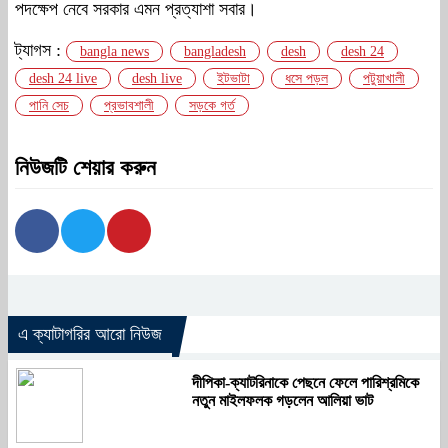
পদক্ষেপ নেবে সরকার এমন প্রত্যাশা সবার।
ট্যাগস :
bangla news
bangladesh
desh
desh 24
desh 24 live
desh live
ইটভাটা
ধসে পড়ল
পটুয়াখালী
পানি সেচ
প্রভাবশালী
সড়কে গর্ত
নিউজটি শেয়ার করুন
এ ক্যাটাগরির আরো নিউজ
দীপিকা-ক্যাটরিনাকে পেছনে ফেলে পারিশ্রমিকে
নতুন মাইলফলক গড়লেন আলিয়া ভাট