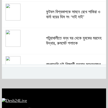
ফুটবল বিশ্বকাপকে সামনে রেখে শাকিরা ও
বার্না বয়ের থিম সং ‘দাই দাই’
পটুয়াখালীতে বন্ধ ঘর থেকে যুবকের মরদেহ
উদ্ধার, রুমমেট পলাতক
বাংলাদেশি দুই শিক্ষার্থী হত্যার সন্দেহভাজন
আবুঘরবেহ তিন বছর আগে মাকেও মারধর
করেছিলেন
সংসদে নিজেকে ‘শিশু মুক্তিযোদ্ধা’ দাবি
করলেন জামায়াত নেতা তাহের