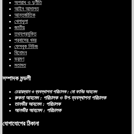
অপরাধ ও দুর্ণীতি
আইন আদালত
আন্তর্জাতিক
সাকিবের পাশাপাশি মাশরাফি ও দুর্জয়কেও
খেলাধুলা
আলোচনায় আনতে বললেন তামিম
জাতীয়
তথ্যপ্রযুক্তি
প্রবাসের খবর
ফেসবুক নিউজ
বিএনপির প্রতি আস্থা হারাচ্ছি: সংসদে নাহিদ
বিনোদন
ইসলামের মন্তব্য
ভ্রমণ
মতামত
সম্পাদক মন্ডলী
নিপীড়নের আশঙ্কা জানালে ভিসা নয়—
যুক্তরাষ্ট্রের নতুন নীতি
চেয়ারম্যান ও ব্যবস্থাপনা পরিচালক : মো ফাবির আহমেদ
রুকনা আহমেদ : পরিচালক ও উপ-ব্যবস্থাপনা পরিচালক
তানভীর আহমেদ : পরিচালক
আনভীর আহমেদ : পরিচালক
ভোজ্যতেলের দাম লিটারে ৪ টাকা বৃদ্ধি
যোগাযোগের ঠিকানা