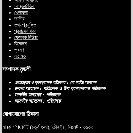
আন্তর্জাতিক
খেলাধুলা
জাতীয়
তথ্যপ্রযুক্তি
প্রবাসের খবর
ফেসবুক নিউজ
বিনোদন
ভ্রমণ
মতামত
সম্পাদক মন্ডলী
চেয়ারম্যান ও ব্যবস্থাপনা পরিচালক : মো ফাবির আহমেদ
রুকনা আহমেদ : পরিচালক ও উপ-ব্যবস্থাপনা পরিচালক
তানভীর আহমেদ : পরিচালক
আনভীর আহমেদ : পরিচালক
যোগাযোগের ঠিকানা
মানরু শপিং সিটি (চতুর্থ তলা), চৌহাট্রা, সিলেট - ৩১০০