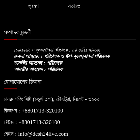
ভ্রমণ
মতামত
নিপীড়নের আশঙ্কা জানালে ভিসা নয়—
যুক্তরাষ্ট্রের নতুন নীতি
সম্পাদক মন্ডলী
ভোজ্যতেলের দাম লিটারে ৪ টাকা বৃদ্ধি
চেয়ারম্যান ও ব্যবস্থাপনা পরিচালক : মো ফাবির আহমেদ
রুকনা আহমেদ : পরিচালক ও উপ-ব্যবস্থাপনা পরিচালক
তানভীর আহমেদ : পরিচালক
ট্রাম্পকে ‘রাজার খোঁচা’ দিলেন ব্রিটিশ
আনভীর আহমেদ : পরিচালক
চার্লস, ফরাসি ভাষা নিয়ে ব্যঙ্গ
যোগাযোগের ঠিকানা
মানরু শপিং সিটি (চতুর্থ তলা), চৌহাট্রা, সিলেট - ৩১০০
বিজ্ঞাপন : +8801713-320100
নিউজ : +8801713-320100
মেইল : info@desh24live.com