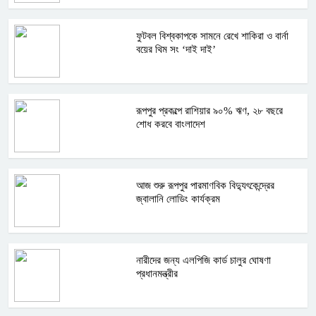
ফুটবল বিশ্বকাপকে সামনে রেখে শাকিরা ও বার্না
বয়ের থিম সং ‘দাই দাই’
রূপপুর প্রকল্পে রাশিয়ার ৯০% ঋণ, ২৮ বছরে
শোধ করবে বাংলাদেশ
আজ শুরু রূপপুর পারমাণবিক বিদ্যুৎকেন্দ্রের
জ্বালানি লোডিং কার্যক্রম
নারীদের জন্য এলপিজি কার্ড চালুর ঘোষণা
প্রধানমন্ত্রীর