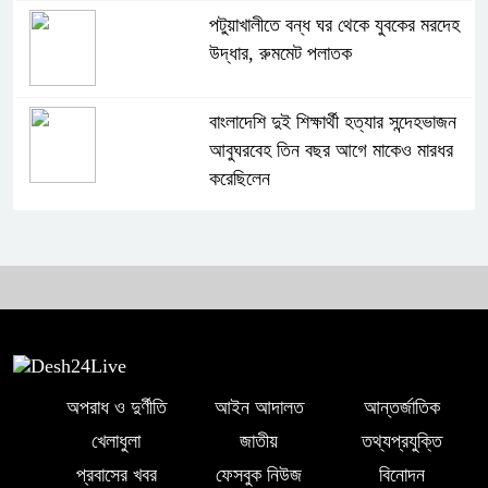
পটুয়াখালীতে বন্ধ ঘর থেকে যুবকের মরদেহ
উদ্ধার, রুমমেট পলাতক
বাংলাদেশি দুই শিক্ষার্থী হত্যার সন্দেহভাজন
আবুঘরবেহ তিন বছর আগে মাকেও মারধর
করেছিলেন
সংসদে নিজেকে ‘শিশু মুক্তিযোদ্ধা’ দাবি
করলেন জামায়াত নেতা তাহের
সাকিবের পাশাপাশি মাশরাফি ও দুর্জয়কেও
আলোচনায় আনতে বললেন তামিম
অপরাধ ও দুর্ণীতি
আইন আদালত
আন্তর্জাতিক
বিএনপির প্রতি আস্থা হারাচ্ছি: সংসদে
খেলাধুলা
জাতীয়
তথ্যপ্রযুক্তি
নাহিদ ইসলামের মন্তব্য
প্রবাসের খবর
ফেসবুক নিউজ
বিনোদন