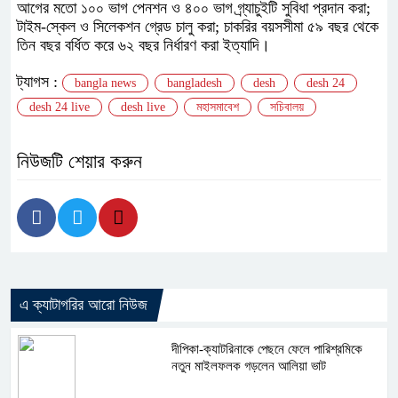
আগের মতো ১০০ ভাগ পেনশন ও ৪০০ ভাগ গ্র্যাচুইটি সুবিধা প্রদান করা;
টাইম-স্কেল ও সিলেকশন গ্রেড চালু করা; চাকরির বয়সসীমা ৫৯ বছর থেকে
তিন বছর বর্ধিত করে ৬২ বছর নির্ধারণ করা ইত্যাদি।
ট্যাগস :
bangla news
bangladesh
desh
desh 24
desh 24 live
desh live
মহাসমাবেশ
সচিবালয়
নিউজটি শেয়ার করুন
এ ক্যাটাগরির আরো নিউজ
দীপিকা-ক্যাটরিনাকে পেছনে ফেলে পারিশ্রমিকে
নতুন মাইলফলক গড়লেন আলিয়া ভাট