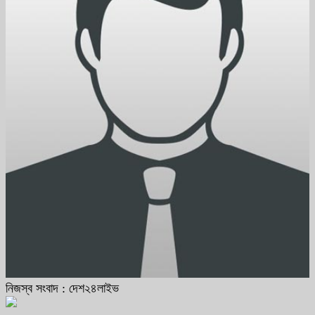
নিজস্ব সংবাদ : দেশ২৪লাইভ