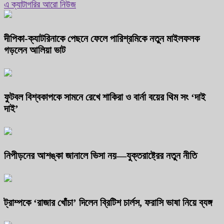
এ ক্যাটাগরির আরো নিউজ
দীপিকা-ক্যাটরিনাকে পেছনে ফেলে পারিশ্রমিকে নতুন মাইলফলক
গড়লেন আলিয়া ভাট
ফুটবল বিশ্বকাপকে সামনে রেখে শাকিরা ও বার্না বয়ের থিম সং ‘দাই
দাই’
নিপীড়নের আশঙ্কা জানালে ভিসা নয়—যুক্তরাষ্ট্রের নতুন নীতি
ট্রাম্পকে ‘রাজার খোঁচা’ দিলেন ব্রিটিশ চার্লস, ফরাসি ভাষা নিয়ে ব্যঙ্গ