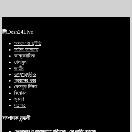
অপরাধ ও দুর্ণীতি
আইন আদালত
আন্তর্জাতিক
খেলাধুলা
জাতীয়
তথ্যপ্রযুক্তি
প্রবাসের খবর
ফেসবুক নিউজ
বিনোদন
ভ্রমণ
মতামত
সম্পাদক মন্ডলী
চেয়ারম্যান ও ব্যবস্থাপনা পরিচালক : মো ফাবির আহমেদ