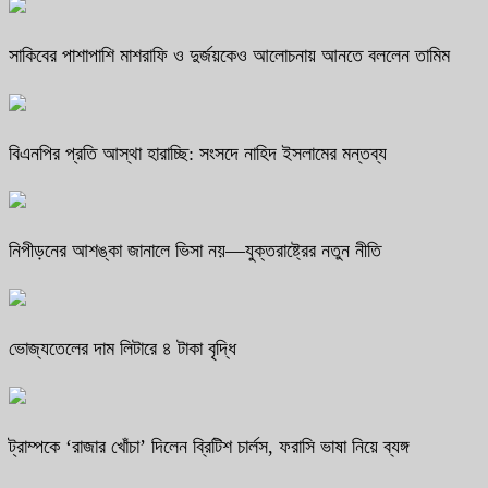
সাকিবের পাশাপাশি মাশরাফি ও দুর্জয়কেও আলোচনায় আনতে বললেন তামিম
বিএনপির প্রতি আস্থা হারাচ্ছি: সংসদে নাহিদ ইসলামের মন্তব্য
নিপীড়নের আশঙ্কা জানালে ভিসা নয়—যুক্তরাষ্ট্রের নতুন নীতি
ভোজ্যতেলের দাম লিটারে ৪ টাকা বৃদ্ধি
ট্রাম্পকে ‘রাজার খোঁচা’ দিলেন ব্রিটিশ চার্লস, ফরাসি ভাষা নিয়ে ব্যঙ্গ