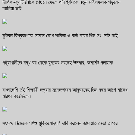
দীপিকা-ক্যাটরিনাকে পেছনে ফেলে পারিশ্রমিকে নতুন মাইলফলক গড়লেন
আলিয়া ভাট
ফুটবল বিশ্বকাপকে সামনে রেখে শাকিরা ও বার্না বয়ের থিম সং ‘দাই দাই’
পটুয়াখালীতে বন্ধ ঘর থেকে যুবকের মরদেহ উদ্ধার, রুমমেট পলাতক
বাংলাদেশি দুই শিক্ষার্থী হত্যার সন্দেহভাজন আবুঘরবেহ তিন বছর আগে মাকেও
মারধর করেছিলেন
সংসদে নিজেকে ‘শিশু মুক্তিযোদ্ধা’ দাবি করলেন জামায়াত নেতা তাহের