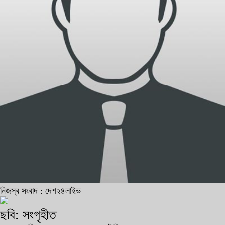
নিজস্ব সংবাদ : দেশ২৪লাইভ
ছবি: সংগৃহীত