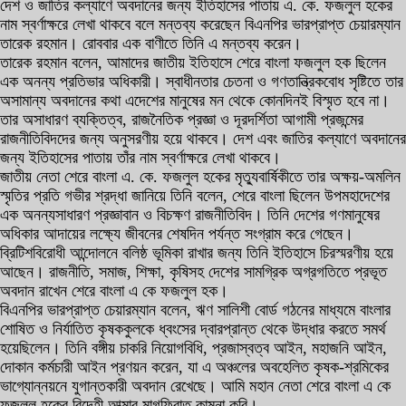
দেশ ও জাতির কল্যাণে অবদানের জন্য ইতিহাসের পাতায় এ. কে. ফজলুল হকের
নাম স্বর্ণাক্ষরে লেখা থাকবে বলে মন্তব্য করেছেন বিএনপির ভারপ্রাপ্ত চেয়ারম্যান
তারেক রহমান। রোববার এক বাণীতে তিনি এ মন্তব্য করেন।
তারেক রহমান বলেন, আমাদের জাতীয় ইতিহাসে শেরে বাংলা ফজলুল হক ছিলেন
এক অনন্য প্রতিভার অধিকারী। স্বাধীনতার চেতনা ও গণতান্ত্রিকবোধ সৃষ্টিতে তার
অসামান্য অবদানের কথা এদেশের মানুষের মন থেকে কোনদিনই বিস্মৃত হবে না।
তার অসাধারণ ব্যক্তিত্ব, রাজনৈতিক প্রজ্ঞা ও দূরদর্শিতা আগামী প্রজন্মের
রাজনীতিবিদদের জন্য অনুসরণীয় হয়ে থাকবে। দেশ এবং জাতির কল্যাণে অবদানের
জন্য ইতিহাসের পাতায় তাঁর নাম স্বর্ণাক্ষরে লেখা থাকবে।
জাতীয় নেতা শেরে বাংলা এ. কে. ফজলুল হকের মৃত্যুবার্ষিকীতে তার অক্ষয়-অমলিন
স্মৃতির প্রতি গভীর শ্রদ্ধা জানিয়ে তিনি বলেন, শেরে বাংলা ছিলেন উপমহাদেশের
এক অনন্যসাধারণ প্রজ্ঞাবান ও বিচক্ষণ রাজনীতিবিদ। তিনি দেশের গণমানুষের
অধিকার আদায়ের লক্ষ্যে জীবনের শেষদিন পর্যন্ত সংগ্রাম করে গেছেন।
ব্রিটিশবিরোধী আন্দোলনে বলিষ্ঠ ভূমিকা রাখার জন্য তিনি ইতিহাসে চিরস্মরণীয় হয়ে
আছেন। রাজনীতি, সমাজ, শিক্ষা, কৃষিসহ দেশের সামগ্রিক অগ্রগতিতে প্রভূত
অবদান রাখেন শেরে বাংলা এ কে ফজলুল হক।
বিএনপির ভারপ্রাপ্ত চেয়ারম্যান বলেন, ঋণ সালিশী বোর্ড গঠনের মাধ্যমে বাংলার
শোষিত ও নির্যাতিত কৃষককুলকে ধ্বংসের দ্বারপ্রান্ত থেকে উদ্ধার করতে সমর্থ
হয়েছিলেন। তিনি বঙ্গীয় চাকরি নিয়োগবিধি, প্রজাস্বত্ব আইন, মহাজনি আইন,
দোকান কর্মচারী আইন প্রণয়ন করেন, যা এ অঞ্চলের অবহেলিত কৃষক-শ্রমিকের
ভাগ্যোন্নয়নে যুগান্তকারী অবদান রেখেছে। আমি মহান নেতা শেরে বাংলা এ কে
ফজলুল হকের বিদেহী আত্মার মাগফিরাত কামনা করি।