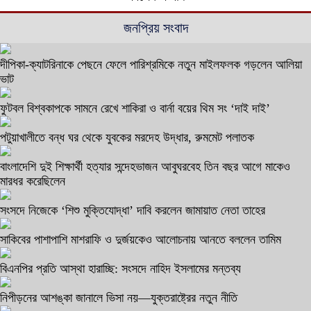
জনপ্রিয় সংবাদ
দীপিকা-ক্যাটরিনাকে পেছনে ফেলে পারিশ্রমিকে নতুন মাইলফলক গড়লেন আলিয়া
ভাট
ফুটবল বিশ্বকাপকে সামনে রেখে শাকিরা ও বার্না বয়ের থিম সং ‘দাই দাই’
পটুয়াখালীতে বন্ধ ঘর থেকে যুবকের মরদেহ উদ্ধার, রুমমেট পলাতক
বাংলাদেশি দুই শিক্ষার্থী হত্যার সন্দেহভাজন আবুঘরবেহ তিন বছর আগে মাকেও
মারধর করেছিলেন
সংসদে নিজেকে ‘শিশু মুক্তিযোদ্ধা’ দাবি করলেন জামায়াত নেতা তাহের
সাকিবের পাশাপাশি মাশরাফি ও দুর্জয়কেও আলোচনায় আনতে বললেন তামিম
বিএনপির প্রতি আস্থা হারাচ্ছি: সংসদে নাহিদ ইসলামের মন্তব্য
নিপীড়নের আশঙ্কা জানালে ভিসা নয়—যুক্তরাষ্ট্রের নতুন নীতি