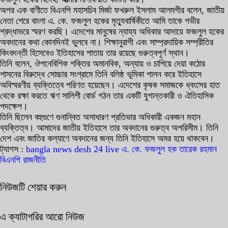
অপর এক বাণীতে বিএনপি মহাসচিব মির্জা ফখরুল ইসলাম আলমগীর বলেন, জাতীয়
নেতা শেরে বাংলা এ. কে. ফজলুল হকের মৃত্যুবার্ষিকীতে আমি তাকে গভীর
শ্রদ্ধাভরে স্মরণ করছি। এদেশের মানুষের ন্যায্য অধিকার আদায়ে ফজলুল হকের
অবদানের কথা কোনদিনই ভুলবে না। শিক্ষানুরাগী এবং সাম্প্রদায়িক সম্প্রীতির
কিংবদন্তী হিসেবেও ইতিহাসের পাতায় তার রয়েছে গুরুত্বপূর্ণ স্থান।
তিনি বলেন, ঔপনেবিশিক শক্তির অমানবিক, অন্যায় ও চাপিয়ে দেয়া কঠোর
শাসনের বিরুদ্ধে সোচ্চার সংগ্রামে তিনি বলিষ্ঠ ভূমিকা পালন করে ইতিহাসে
অবিস্মরণীয় ব্যক্তিত্বে পরিণত হয়েছেন। এদেশের কৃষক সমাজকে ধ্বংসের হাত
থেকে রক্ষা করতে ঋণ সালিশী বোর্ড গঠন তার একটি যুগান্তকারী ও ঐতিহাসিক
পদক্ষেপ।
তিনি ছিলেন বহুগুণে গুনান্বিত অসাধারণ প্রতিভার অধিকারী একজন মহান
ব্যক্তিত্ব। আমাদের জাতীয় ইতিহাসে তার অবদানের গুরুত্ব অপরিসীম। তিনি
দেশ এবং জাতির কল্যাণে অবদানের জন্য তিনি ইতিহাসে অমর হয়ে থাকবেন।
ট্যাগস :
bangla news
desh 24 live
এ. কে. ফজলুল হক
তারেক রহমান
বিএনপি
রাজনীতি
নিউজটি শেয়ার করুন
এ ক্যাটাগরির আরো নিউজ