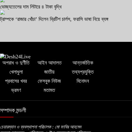
ভোজ্যতেলের দাম লিটারে ৪ টাকা বৃদ্ধি
ট্রাম্পকে ‘রাজার খোঁচা’ দিলেন ব্রিটিশ চার্লস, ফরাসি ভাষা নিয়ে ব্যঙ্গ
অপরাধ ও দুর্ণীতি
আইন আদালত
আন্তর্জাতিক
খেলাধুলা
জাতীয়
তথ্যপ্রযুক্তি
প্রবাসের খবর
ফেসবুক নিউজ
বিনোদন
ভ্রমণ
মতামত
সম্পাদক মন্ডলী
চেয়ারম্যান ও ব্যবস্থাপনা পরিচালক : মো ফাবির আহমেদ