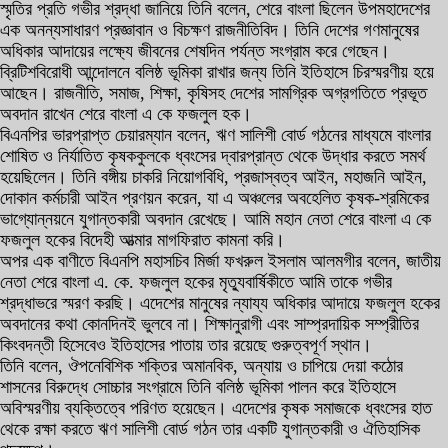
স্মৃতির প্রতি গভীর শ্রদ্ধা জানিয়ে তিনি বলেন, শেরে বাংলা ছিলেন উপমহাদেশের
এক অনন্যসাধারণ প্রজ্ঞাবান ও বিচক্ষণ রাজনীতিবিদ। তিনি দেশের গণমানুষের
অধিকার আদায়ের লক্ষ্যে জীবনের শেষদিন পর্যন্ত সংগ্রাম করে গেছেন।
ব্রিটিশবিরোধী আন্দোলনে বলিষ্ঠ ভূমিকা রাখার জন্য তিনি ইতিহাসে চিরস্মরণীয় হয়ে
আছেন। রাজনীতি, সমাজ, শিক্ষা, কৃষিসহ দেশের সামগ্রিক অগ্রগতিতে প্রভূত
অবদান রাখেন শেরে বাংলা এ কে ফজলুল হক।
বিএনপির ভারপ্রাপ্ত চেয়ারম্যান বলেন, ঋণ সালিশী বোর্ড গঠনের মাধ্যমে বাংলার
শোষিত ও নির্যাতিত কৃষককুলকে ধ্বংসের দ্বারপ্রান্ত থেকে উদ্ধার করতে সমর্থ
হয়েছিলেন। তিনি বঙ্গীয় চাকরি নিয়োগবিধি, প্রজাস্বত্ব আইন, মহাজনি আইন,
দোকান কর্মচারী আইন প্রণয়ন করেন, যা এ অঞ্চলের অবহেলিত কৃষক-শ্রমিকের
ভাগ্যোন্নয়নে যুগান্তকারী অবদান রেখেছে। আমি মহান নেতা শেরে বাংলা এ কে
ফজলুল হকের বিদেহী আত্মার মাগফিরাত কামনা করি।
অপর এক বাণীতে বিএনপি মহাসচিব মির্জা ফখরুল ইসলাম আলমগীর বলেন, জাতীয়
নেতা শেরে বাংলা এ. কে. ফজলুল হকের মৃত্যুবার্ষিকীতে আমি তাকে গভীর
শ্রদ্ধাভরে স্মরণ করছি। এদেশের মানুষের ন্যায্য অধিকার আদায়ে ফজলুল হকের
অবদানের কথা কোনদিনই ভুলবে না। শিক্ষানুরাগী এবং সাম্প্রদায়িক সম্প্রীতির
কিংবদন্তী হিসেবেও ইতিহাসের পাতায় তার রয়েছে গুরুত্বপূর্ণ স্থান।
তিনি বলেন, ঔপনেবিশিক শক্তির অমানবিক, অন্যায় ও চাপিয়ে দেয়া কঠোর
শাসনের বিরুদ্ধে সোচ্চার সংগ্রামে তিনি বলিষ্ঠ ভূমিকা পালন করে ইতিহাসে
অবিস্মরণীয় ব্যক্তিত্বে পরিণত হয়েছেন। এদেশের কৃষক সমাজকে ধ্বংসের হাত
থেকে রক্ষা করতে ঋণ সালিশী বোর্ড গঠন তার একটি যুগান্তকারী ও ঐতিহাসিক