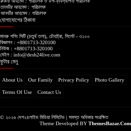
রুকনা আহমেদ : পরিচালক ও উপ-ব্যবস্থাপনা পরিচালক
তানভীর আহমেদ : পরিচালক
আনভীর আহমেদ : পরিচালক
যোগাযোগের ঠিকানা
মানরু শপিং সিটি (চতুর্থ তলা), চৌহাট্রা, সিলেট - ৩১০০
বিজ্ঞাপন : +8801713-320100
নিউজ : +8801713-320100
মেইল : info@desh24live.com
ফুটার মেনু
About Us
Our Family
Privacy Policy
Photo Gallery
Terms Of Use
Contact Us
© ২০২৬ দেশ২৪লাইভ মিডিয়া লিমিটেড | সমস্ত অধিকার সংরক্ষিত
Theme Developed BY
ThemesBazar.Com