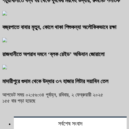
পটুয়াখালীতে বন্ধ ঘর থেকে যুবকের মরদেহ উদ্ধার, রুমমেট পলাতক
বজ্রপাতে বাবার মৃত্যু, কোলে থাকা শিশুকন্যা অলৌকিকভাবে রক্ষা
রাজধানীতে অপরাধ দমনে ‘ব্লক রেইড’ অভিযান জোরালো
মাদারীপুরে গুদাম থেকে উদ্ধার ৩৭ হাজার লিটার সয়াবিন তেল
আপডেট সময় ০২:৫৬:৩৪ পূর্বাহ্ন, রবিবার, ২ ফেব্রুয়ারী ২০২৫
১৫৫ বার পড়া হয়েছে
সর্বশেষ সংবাদ