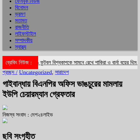
ফেসবুক নিউজ
বিনোদন
ভ্রমণ
মতামত
রাজনীতি
লাইফস্টাইল
সম্পাদকীয়
স্বাস্থ্য
িয়া ভাট
ব্রেকিং নিউজ :
ফুটবল বিশ্বকাপকে সামনে রেখে শাকিরা ও বার্না বয়ের থিম সং ‘দ
প্রচ্ছদ /
Uncategorized
,
সারাদেশ
গাইবান্ধায় বিএনপির অফিস ভাঙচুরের মামলায়
ইউপি চেয়ারম্যান গ্রেফতার
নিজস্ব সংবাদ : দেশ২৪লাইভ
ছবি সংগৃহীত