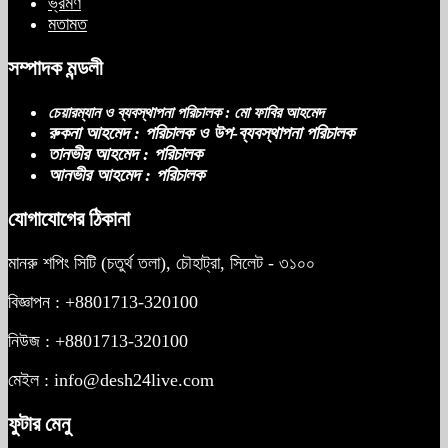
ভ্রমণ
মতামত
সম্পাদক মন্ডলী
চেয়ারম্যান ও ব্যবস্থাপনা পরিচালক : মো ফাবির আহমেদ
রুকনা আহমেদ : পরিচালক ও উপ-ব্যবস্থাপনা পরিচালক
তানভীর আহমেদ : পরিচালক
আনভীর আহমেদ : পরিচালক
যোগাযোগের ঠিকানা
মানরু শপিং সিটি (চতুর্থ তলা), চৌহাট্রা, সিলেট - ৩১০০
বিজ্ঞাপন : +8801713-320100
নিউজ : +8801713-320100
মেইল : info@desh24live.com
ফুটার মেনু