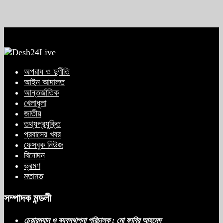
অপরাধ ও দুর্ণীতি
আইন আদালত
আন্তর্জাতিক
খেলাধুলা
জাতীয়
তথ্যপ্রযুক্তি
প্রবাসের খবর
ফেসবুক নিউজ
বিনোদন
ভ্রমণ
মতামত
সম্পাদক মন্ডলী
চেয়ারম্যান ও ব্যবস্থাপনা পরিচালক : মো ফাবির আহমেদ