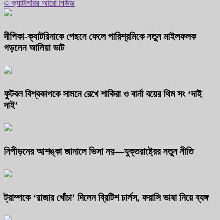
এ ক্যাটাগরির আরো নিউজ
দীপিকা-ক্যাটরিনাকে পেছনে ফেলে পারিশ্রমিকে নতুন মাইলফলক
গড়লেন আলিয়া ভাট
ফুটবল বিশ্বকাপকে সামনে রেখে শাকিরা ও বার্না বয়ের থিম সং ‘দাই
দাই’
নিপীড়নের আশঙ্কা জানালে ভিসা নয়—যুক্তরাষ্ট্রের নতুন নীতি
ট্রাম্পকে ‘রাজার খোঁচা’ দিলেন ব্রিটিশ চার্লস, ফরাসি ভাষা নিয়ে ব্যঙ্গ