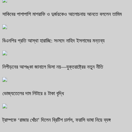
সাকিবের পাশাপাশি মাশরাফি ও দুর্জয়কেও আলোচনায় আনতে বললেন তামিম
বিএনপির প্রতি আস্থা হারাচ্ছি: সংসদে নাহিদ ইসলামের মন্তব্য
নিপীড়নের আশঙ্কা জানালে ভিসা নয়—যুক্তরাষ্ট্রের নতুন নীতি
ভোজ্যতেলের দাম লিটারে ৪ টাকা বৃদ্ধি
ট্রাম্পকে ‘রাজার খোঁচা’ দিলেন ব্রিটিশ চার্লস, ফরাসি ভাষা নিয়ে ব্যঙ্গ