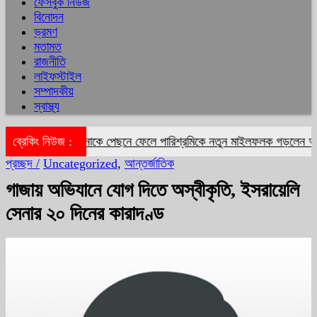
ফেসবুক নিউজ
বিনোদন
ভ্রমণ
মতামত
রাজনীতি
লাইফস্টাইল
সম্পাদকীয়
স্বাস্থ্য
দীপিকা-ক্যাটরিনাকে পেছনে ফেলে পারিশ্রমিকে নতুন মাইলফলক গড়লেন আলিয়া
ব্রেকিং নিউজ :
প্রচ্ছদ /
Uncategorized
,
আন্তর্জাতিক
গাজায় অভিযানে যোগ দিতে অস্বীকৃতি, ইসরায়েলি
সেনার ২০ দিনের কারাদণ্ড