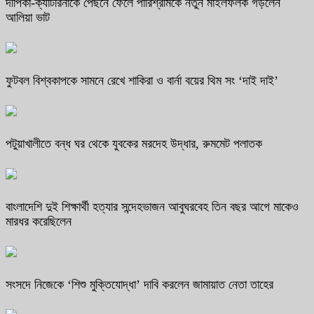
দীপিকা-ক্যাটরিনাকে পেছনে ফেলে পারিশ্রমিকে নতুন মাইলফলক গড়লেন
আলিয়া ভাট
ফুটবল বিশ্বকাপকে সামনে রেখে শাকিরা ও বার্না বয়ের থিম সং ‘দাই দাই’
পটুয়াখালীতে বন্ধ ঘর থেকে যুবকের মরদেহ উদ্ধার, রুমমেট পলাতক
বাংলাদেশি দুই শিক্ষার্থী হত্যার সন্দেহভাজন আবুঘরবেহ তিন বছর আগে মাকেও
মারধর করেছিলেন
সংসদে নিজেকে ‘শিশু মুক্তিযোদ্ধা’ দাবি করলেন জামায়াত নেতা তাহের