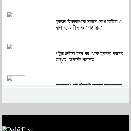
ফুটবল বিশ্বকাপকে সামনে রেখে শাকিরা ও
বার্না বয়ের থিম সং ‘দাই দাই’
পটুয়াখালীতে বন্ধ ঘর থেকে যুবকের মরদেহ
উদ্ধার, রুমমেট পলাতক
বাংলাদেশি দুই শিক্ষার্থী হত্যার সন্দেহভাজন
আবুঘরবেহ তিন বছর আগে মাকেও মারধর
করেছিলেন
সংসদে নিজেকে ‘শিশু মুক্তিযোদ্ধা’ দাবি
করলেন জামায়াত নেতা তাহের