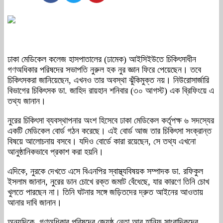
ঢাকা মেডিকেল কলেজ হাসপাতালের (ঢামেক) আইসিইউতে চিকিৎসাধীন
গণঅধিকার পরিষদের সভাপতি নুরুল হক নুর জ্ঞান ফিরে পেয়েছেন। তবে
চিকিৎসকরা জানিয়েছেন, এখনও তার অবস্থা ঝুঁকিমুক্ত নয়। নিউরোসার্জারি
বিভাগের চিকিৎসক ডা. জাহিদ রায়হান শনিবার (৩০ আগস্ট) এক ব্রিফিংয়ে এ
তথ্য জানান।
নুরের চিকিৎসা ব্যবস্থাপনার অংশ হিসেবে ঢাকা মেডিকেল কর্তৃপক্ষ ৬ সদস্যের
একটি মেডিকেল বোর্ড গঠন করেছে। এই বোর্ড আজ তার চিকিৎসা সংক্রান্ত
বিষয়ে আলোচনায় বসবে। যদিও বোর্ডে কারা রয়েছেন, সে তথ্য এখনো
আনুষ্ঠানিকভাবে প্রকাশ করা হয়নি।
এদিকে, নুরকে দেখতে এসে বিএনপির স্বাস্থ্যবিষয়ক সম্পাদক ডা. রফিকুল
ইসলাম জানান, নুরের ডান চোখে রক্ত জমাট বেঁধেছে, যার কারণে তিনি চোখ
খুলতে পারছেন না। তিনি ঘটনার সঙ্গে জড়িতদের দ্রুত আইনের আওতায়
আনার দাবি জানান।
অন্যদিকে, গণঅধিকার পরিষদের জ্যেষ্ঠ নেতা আবু হানিফ সাংবাদিকদের