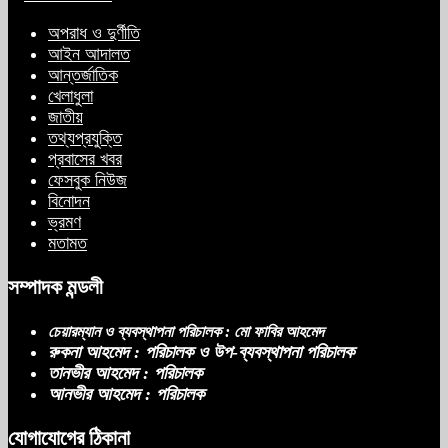
অপরাধ ও দুর্ণীতি
আইন আদালত
আন্তর্জাতিক
সাকিবের পাশাপাশি মাশরাফি ও দুর্জয়কেও
খেলাধুলা
আলোচনায় আনতে বললেন তামিম
জাতীয়
তথ্যপ্রযুক্তি
প্রবাসের খবর
ফেসবুক নিউজ
বিএনপির প্রতি আস্থা হারাচ্ছি: সংসদে নাহিদ
বিনোদন
ইসলামের মন্তব্য
ভ্রমণ
মতামত
সম্পাদক মন্ডলী
নিপীড়নের আশঙ্কা জানালে ভিসা নয়—
যুক্তরাষ্ট্রের নতুন নীতি
চেয়ারম্যান ও ব্যবস্থাপনা পরিচালক : মো ফাবির আহমেদ
রুকনা আহমেদ : পরিচালক ও উপ-ব্যবস্থাপনা পরিচালক
তানভীর আহমেদ : পরিচালক
আনভীর আহমেদ : পরিচালক
ভোজ্যতেলের দাম লিটারে ৪ টাকা বৃদ্ধি
যোগাযোগের ঠিকানা