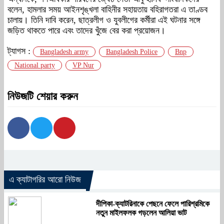
বলেন, হামলার সময় আইনশৃঙ্খলা বাহিনীর সহায়তায় বহিরাগতরা এ তাণ্ডব
চালায়। তিনি দাবি করেন, ছাত্রলীগ ও যুবলীগের কর্মীরা এই ঘটনার সঙ্গে
জড়িত থাকতে পারে এবং তাদের খুঁজে বের করা প্রয়োজন।
ট্যাগস :
Bangladesh army
Bangladesh Police
Bnp
National party
VP Nur
নিউজটি শেয়ার করুন
এ ক্যাটাগরির আরো নিউজ
দীপিকা-ক্যাটরিনাকে পেছনে ফেলে পারিশ্রমিকে
নতুন মাইলফলক গড়লেন আলিয়া ভাট