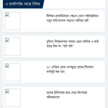
এ ক্যাটাগরির আরো নিউজ
দীপিকা-ক্যাটরিনাকে পেছনে ফেলে পারিশ্রমিকে
নতুন মাইলফলক গড়লেন আলিয়া ভাট
ফুটবল বিশ্বকাপকে সামনে রেখে শাকিরা ও বার্না
বয়ের থিম সং ‘দাই দাই’
২০ এপ্রিল থেকে দেশজুড়ে হামের টিকাদান
কর্মসূচি শুরু হবে
হামের চিকিৎসার ব্যয় বেড়ে দিশেহারা
পরিবারগুলো