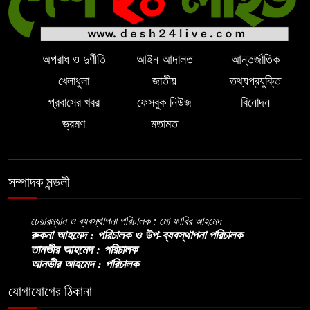
অপরাধ ও দুর্ণীতি
আইন আদালত
আন্তর্জাতিক
খেলাধুলা
জাতীয়
তথ্যপ্রযুক্তি
প্রবাসের খবর
ফেসবুক নিউজ
বিনোদন
ভ্রমণ
মতামত
সম্পাদক মন্ডলী
চেয়ারম্যান ও ব্যবস্থাপনা পরিচালক : মো ফাবির আহমেদ
রুকনা আহমেদ : পরিচালক ও উপ-ব্যবস্থাপনা পরিচালক
তানভীর আহমেদ : পরিচালক
আনভীর আহমেদ : পরিচালক
যোগাযোগের ঠিকানা