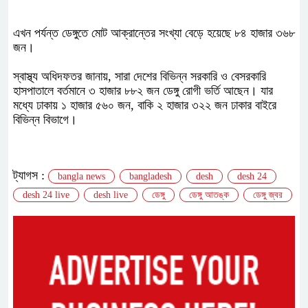
এখন পর্যন্ত ডেঙ্গুতে মোট আক্রান্তের সংখ্যা বেড়ে হয়েছে ৮৪ হাজার ৩৬৮
জন।
স্বাস্থ্য অধিদফতর জানায়, সারা দেশের বিভিন্ন সরকারি ও বেসরকারি
হাসপাতালে বর্তমানে ৩ হাজার ৮৮২ জন ডেঙ্গু রোগী ভর্তি আছেন। যার
মধ্যে ঢাকায় ১ হাজার ৫৬০ জন, বাকি ২ হাজার ৩২২ জন ঢাকার বাইরে
বিভিন্ন বিভাগে।
ট্যাগস :
bangla news
bangladesh
desh
desh 24
desh 24 live
desh live
ডেঙ্গু
ডেঙ্গু আতঙ্ক
ডেঙ্গু জ্বর