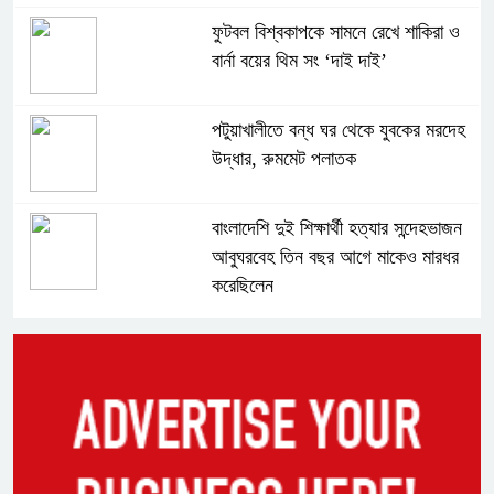
ফুটবল বিশ্বকাপকে সামনে রেখে শাকিরা ও
বার্না বয়ের থিম সং ‘দাই দাই’
পটুয়াখালীতে বন্ধ ঘর থেকে যুবকের মরদেহ
উদ্ধার, রুমমেট পলাতক
বাংলাদেশি দুই শিক্ষার্থী হত্যার সন্দেহভাজন
আবুঘরবেহ তিন বছর আগে মাকেও মারধর
করেছিলেন
সংসদে নিজেকে ‘শিশু মুক্তিযোদ্ধা’ দাবি
করলেন জামায়াত নেতা তাহের
সাকিবের পাশাপাশি মাশরাফি ও দুর্জয়কেও
আলোচনায় আনতে বললেন তামিম